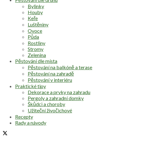
Bylinky
Houby
Keře
Luštěniny
Ovoce
Půda
Rostliny
Stromy
Zelenina
Pěstování dle místa
Pěstování na balkóně a terase
Pěstování na zahradě
Pěstování v interiéru
Praktické tipy
Dekorace a prvky na zahradu
Pergoly a zahradní domky
Škůdci a choroby
Užiteční živočichové
Recepty
Rady a návody