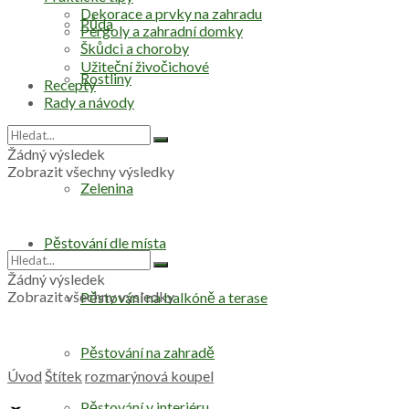
Dekorace a prvky na zahradu
Půda
Pergoly a zahradní domky
Škůdci a choroby
Užiteční živočichové
Rostliny
Recepty
Rady a návody
Stromy
Žádný výsledek
Zobrazit všechny výsledky
Zelenina
Pěstování dle místa
Žádný výsledek
Zobrazit všechny výsledky
Pěstování na balkóně a terase
Pěstování na zahradě
Úvod
Štítek
rozmarýnová koupel
Pěstování v interiéru