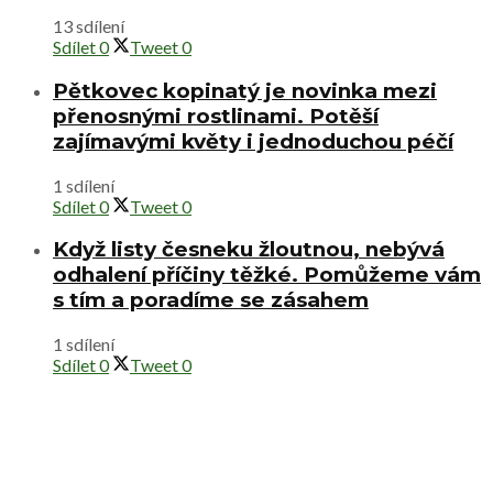
13 sdílení
Sdílet
0
Tweet
0
Pětkovec kopinatý je novinka mezi
přenosnými rostlinami. Potěší
zajímavými květy i jednoduchou péčí
1 sdílení
Sdílet
0
Tweet
0
Když listy česneku žloutnou, nebývá
odhalení příčiny těžké. Pomůžeme vám
s tím a poradíme se zásahem
1 sdílení
Sdílet
0
Tweet
0