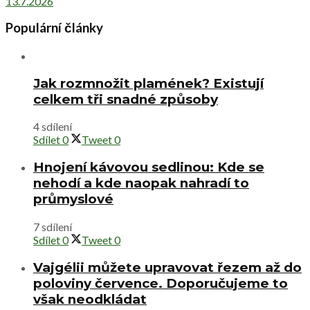
13.7.2026
Populární články
Jak rozmnožit plamének? Existují
celkem tři snadné způsoby
4 sdílení
Sdílet
0
Tweet
0
Hnojení kávovou sedlinou: Kde se
nehodí a kde naopak nahradí to
průmyslové
7 sdílení
Sdílet
0
Tweet
0
Vajgélii můžete upravovat řezem až do
poloviny července. Doporučujeme to
však neodkládat