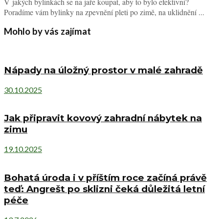
V jakých bylinkách se na jaře koupat, aby to bylo efektivní?
Poradíme vám bylinky na zpevnění pleti po zimě, na uklidnění ...
Mohlo by vás zajímat
Nápady na úložný prostor v malé zahradě
30.10.2025
Jak připravit kovový zahradní nábytek na
zimu
19.10.2025
Bohatá úroda i v příštím roce začíná právě
teď: Angrešt po sklizni čeká důležitá letní
péče