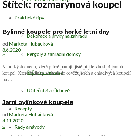
Štítek:
rozmarýnová koupel
Praktické tipy
Bylinné koupele pro horké letní dny
Dekorace a prvky na zahradu
od
Markéta Hubáčková
8.6.2020
Pergoly a zahradní domky
0
V horkých dnech, které právě panují, jistě přijde vhod příjemná
Škůdci a choroby
koupel. Které bylinky se hodí do osvěžujících a chladivých koupelí
na ...
Užiteční živočichové
Jarní bylinkové koupele
Recepty
od
Markéta Hubáčková
4.11.2020
0
Rady a návody