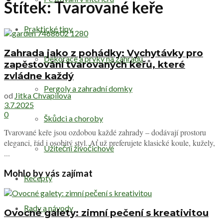
Štítek:
Tvarované keře
Praktické tipy
Zahrada jako z pohádky: Vychytávky pro
Dekorace a prvky na zahradu
zapěstování tvarovaných keřů, které
zvládne každý
Pergoly a zahradní domky
od
Jitka Chvapilova
3.7.2025
0
Škůdci a choroby
Tvarované keře jsou ozdobou každé zahrady – dodávají prostoru
eleganci, řád i osobitý styl. Ať už preferujete klasické koule, kužely,
Užiteční živočichové
...
Mohlo by vás zajímat
Recepty
Rady a návody
Ovocné galety: zimní pečení s kreativitou