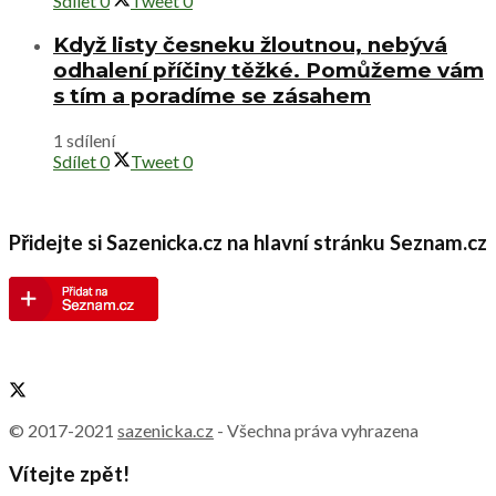
Sdílet
0
Tweet
0
Když listy česneku žloutnou, nebývá
odhalení příčiny těžké. Pomůžeme vám
s tím a poradíme se zásahem
1 sdílení
Sdílet
0
Tweet
0
Přidejte si Sazenicka.cz na hlavní stránku Seznam.cz
© 2017-2021
sazenicka.cz
- Všechna práva vyhrazena
Vítejte zpět!