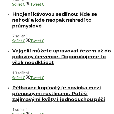
Sdílet
0
Tweet
0
Hnojení kávovou sedlinou: Kde se
nehodí a kde naopak nahradí to
průmyslové
7 sdílení
Sdílet
0
Tweet
0
Vajgélii můžete upravovat řezem až do
poloviny července. Doporučujeme to
však neodkládat
13 sdílení
Sdílet
0
Tweet
0
Pětkovec kopinatý je novinka mezi
přenosnými rostlinami. Potěší
zajímavými květy i jednoduchou péčí
1 sdílení