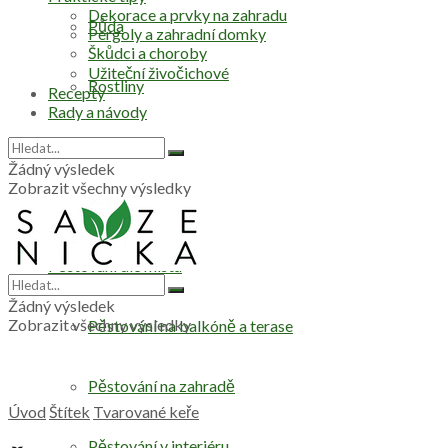
Dekorace a prvky na zahradu
Půda
Pergoly a zahradní domky
Škůdci a choroby
Užiteční živočichové
Rostliny
Recepty
Rady a návody
Stromy
Žádný výsledek
Zobrazit všechny výsledky
Zelenina
Pěstování dle místa
Žádný výsledek
Zobrazit všechny výsledky
Pěstování na balkóně a terase
Pěstování na zahradě
Úvod
Štítek
Tvarované keře
Pěstování v interiéru