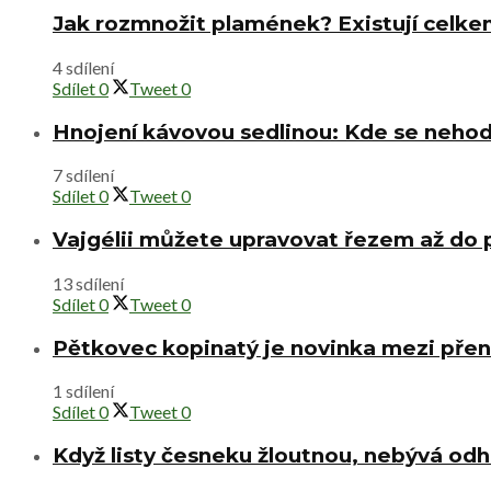
Jak rozmnožit plamének? Existují celke
4 sdílení
Sdílet
0
Tweet
0
Hnojení kávovou sedlinou: Kde se nehod
7 sdílení
Sdílet
0
Tweet
0
Vajgélii můžete upravovat řezem až do
13 sdílení
Sdílet
0
Tweet
0
Pětkovec kopinatý je novinka mezi přen
1 sdílení
Sdílet
0
Tweet
0
Když listy česneku žloutnou, nebývá od