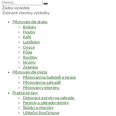
Žádný výsledek
Zobrazit všechny výsledky
Pěstování dle druhu
Bylinky
Houby
Keře
Luštěniny
Ovoce
Půda
Rostliny
Stromy
Zelenina
Pěstování dle místa
Pěstování na balkóně a terase
Pěstování na zahradě
Pěstování v interiéru
Praktické tipy
Dekorace a prvky na zahradu
Pergoly a zahradní domky
Škůdci a choroby
Užiteční živočichové