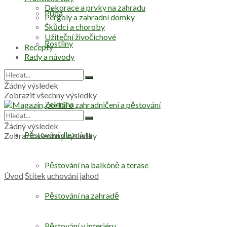
Dekorace a prvky na zahradu
Půda
Pergoly a zahradní domky
Škůdci a choroby
Užiteční živočichové
Rostliny
Recepty
Rady a návody
Stromy
Žádný výsledek
Zobrazit všechny výsledky
Zelenina
Žádný výsledek
Pěstování dle místa
Zobrazit všechny výsledky
Pěstování na balkóně a terase
Úvod
Štítek
uchování jahod
Pěstování na zahradě
Pěstování v interiéru