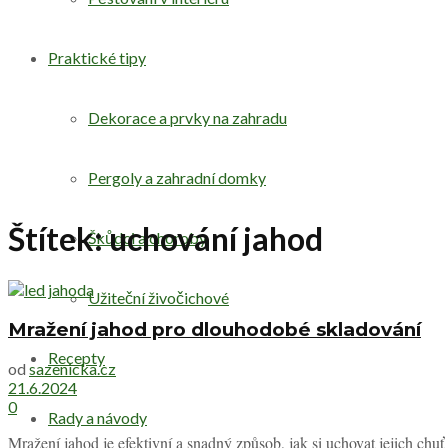
Praktické tipy
Dekorace a prvky na zahradu
Pergoly a zahradní domky
Štítek:
uchování jahod
Škůdci a choroby
Užiteční živočichové
Mražení jahod pro dlouhodobé skladování
Recepty
od
sazenicka.cz
21.6.2024
0
Rady a návody
Mražení jahod je efektivní a snadný způsob, jak si uchovat jejich chuť