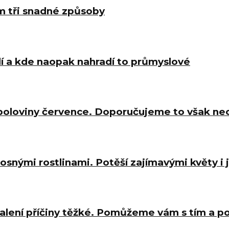
m tři snadné způsoby
í a kde naopak nahradí to průmyslové
 poloviny července. Doporučujeme to však ne
osnými rostlinami. Potěší zajímavými květy i
halení příčiny těžké. Pomůžeme vám s tím a 