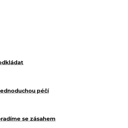
odkládat
 jednoduchou péčí
poradíme se zásahem