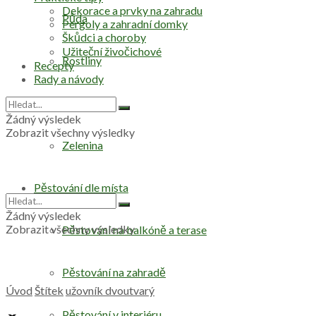
Dekorace a prvky na zahradu
Půda
Pergoly a zahradní domky
Škůdci a choroby
Užiteční živočichové
Rostliny
Recepty
Rady a návody
Stromy
Žádný výsledek
Zobrazit všechny výsledky
Zelenina
Pěstování dle místa
Žádný výsledek
Zobrazit všechny výsledky
Pěstování na balkóně a terase
Pěstování na zahradě
Úvod
Štítek
užovník dvoutvarý
Pěstování v interiéru