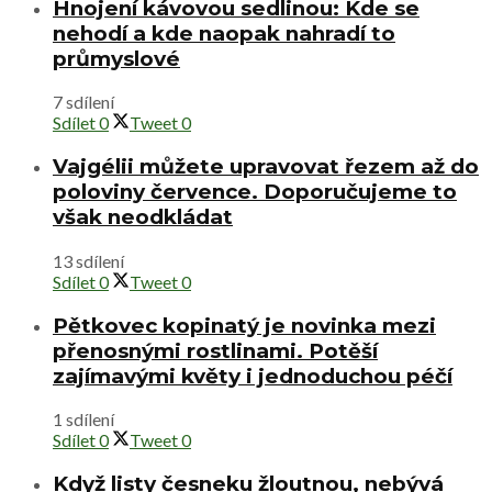
Hnojení kávovou sedlinou: Kde se
nehodí a kde naopak nahradí to
průmyslové
7 sdílení
Sdílet
0
Tweet
0
Vajgélii můžete upravovat řezem až do
poloviny července. Doporučujeme to
však neodkládat
13 sdílení
Sdílet
0
Tweet
0
Pětkovec kopinatý je novinka mezi
přenosnými rostlinami. Potěší
zajímavými květy i jednoduchou péčí
1 sdílení
Sdílet
0
Tweet
0
Když listy česneku žloutnou, nebývá