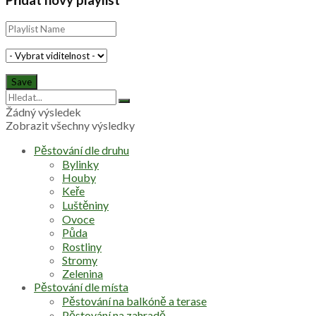
Žádný výsledek
Zobrazit všechny výsledky
Pěstování dle druhu
Bylinky
Houby
Keře
Luštěniny
Ovoce
Půda
Rostliny
Stromy
Zelenina
Pěstování dle místa
Pěstování na balkóně a terase
Pěstování na zahradě