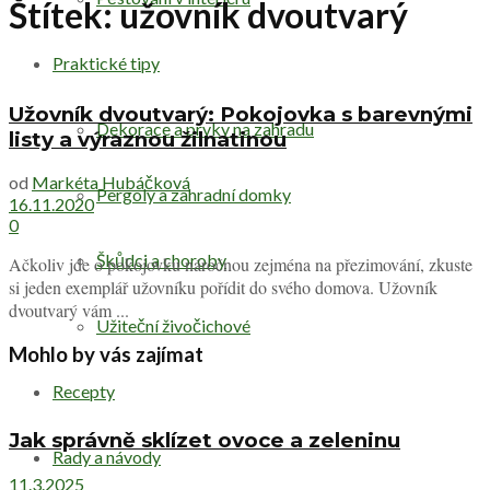
Štítek:
užovník dvoutvarý
Praktické tipy
Užovník dvoutvarý: Pokojovka s barevnými
Dekorace a prvky na zahradu
listy a výraznou žilnatinou
od
Markéta Hubáčková
Pergoly a zahradní domky
16.11.2020
0
Škůdci a choroby
Ačkoliv jde o pokojovku náročnou zejména na přezimování, zkuste
si jeden exemplář užovníku pořídit do svého domova. Užovník
dvoutvarý vám ...
Užiteční živočichové
Mohlo by vás zajímat
Recepty
Jak správně sklízet ovoce a zeleninu
Rady a návody
11.3.2025