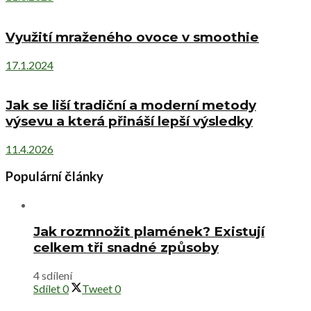
Využití mraženého ovoce v smoothie
17.1.2024
Jak se liší tradiční a moderní metody
výsevu a která přináší lepší výsledky
11.4.2026
Populární články
Jak rozmnožit plamének? Existují
celkem tři snadné způsoby
4 sdílení
Sdílet
0
Tweet
0