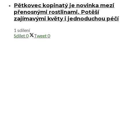
Pětkovec kopinatý je novinka mezi
přenosnými rostlinami. Potěší
zajímavými květy i jednoduchou péčí
1 sdílení
Sdílet
0
Tweet
0