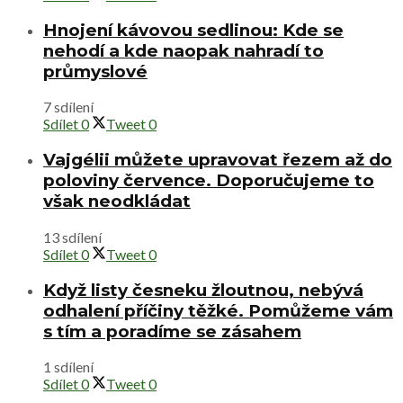
Hnojení kávovou sedlinou: Kde se
nehodí a kde naopak nahradí to
průmyslové
7 sdílení
Sdílet
0
Tweet
0
Vajgélii můžete upravovat řezem až do
poloviny července. Doporučujeme to
však neodkládat
13 sdílení
Sdílet
0
Tweet
0
Když listy česneku žloutnou, nebývá
odhalení příčiny těžké. Pomůžeme vám
s tím a poradíme se zásahem
1 sdílení
Sdílet
0
Tweet
0