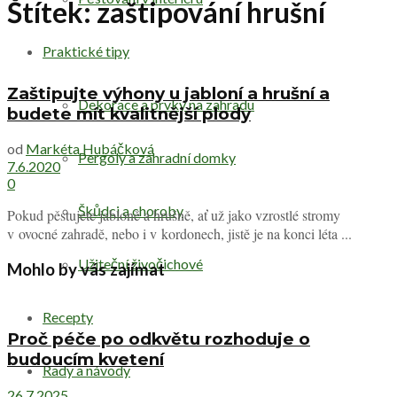
Štítek:
zaštipování hrušní
Praktické tipy
Zaštipujte výhony u jabloní a hrušní a
Dekorace a prvky na zahradu
budete mít kvalitnější plody
od
Markéta Hubáčková
Pergoly a zahradní domky
7.6.2020
0
Škůdci a choroby
Pokud pěstujete jabloně a hrušně, ať už jako vzrostlé stromy
v ovocné zahradě, nebo i v kordonech, jistě je na konci léta ...
Užiteční živočichové
Mohlo by vás zajímat
Recepty
Proč péče po odkvětu rozhoduje o
budoucím kvetení
Rady a návody
26.7.2025