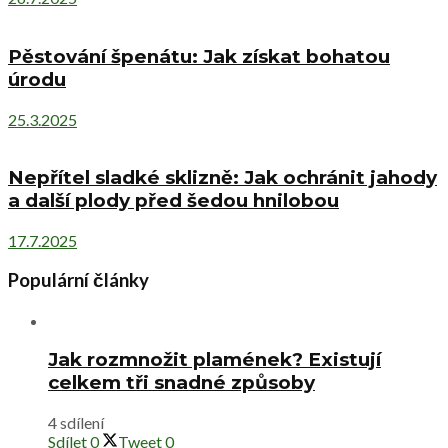
Pěstování špenátu: Jak získat bohatou
úrodu
25.3.2025
Nepřítel sladké sklizně: Jak ochránit jahody
a další plody před šedou hnilobou
17.7.2025
Populární články
Jak rozmnožit plamének? Existují
celkem tři snadné způsoby
4 sdílení
Sdílet
0
Tweet
0