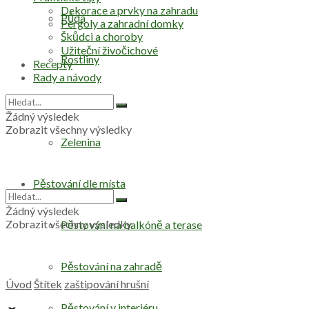
Dekorace a prvky na zahradu
Půda
Pergoly a zahradní domky
Škůdci a choroby
Užiteční živočichové
Rostliny
Recepty
Rady a návody
Stromy
Žádný výsledek
Zobrazit všechny výsledky
Zelenina
Pěstování dle místa
Žádný výsledek
Zobrazit všechny výsledky
Pěstování na balkóně a terase
Pěstování na zahradě
Úvod
Štítek
zaštipování hrušní
Pěstování v interiéru