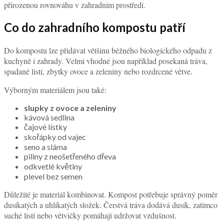
přirozenou rovnováhu v zahradním prostředí.
Co do zahradního kompostu patří
Do kompostu lze přidávat většinu běžného biologického odpadu z
kuchyně i zahrady. Velmi vhodné jsou například posekaná tráva,
spadané listí, zbytky ovoce a zeleniny nebo rozdrcené větve.
Výborným materiálem jsou také:
slupky z ovoce a zeleniny
kávová sedlina
čajové lístky
skořápky od vajec
seno a sláma
piliny z neošetřeného dřeva
odkvetlé květiny
plevel bez semen
Důležité je materiál kombinovat. Kompost potřebuje správný poměr
dusíkatých a uhlíkatých složek. Čerstvá tráva dodává dusík, zatímco
suché listí nebo větvičky pomáhají udržovat vzdušnost.