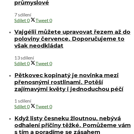
průmyslové
7 sdílení
Sdílet
0
Tweet
0
Vajgélii můžete upravovat řezem až do
poloviny července. Doporučujeme to
však neodkládat
13 sdílení
Sdílet
0
Tweet
0
Pětkovec kopinatý je novinka mezi
přenosnými rostlinami. Potěší
zajímavými květy i jednoduchou péčí
1 sdílení
Sdílet
0
Tweet
0
Když listy česneku žloutnou, nebývá
odhalení příčiny těžké. Pomůžeme vám
s tím a poradíme se zásahem