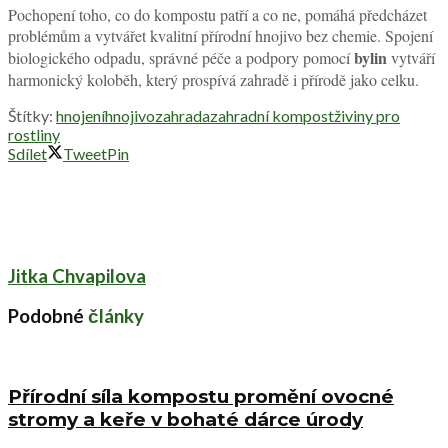
Pochopení toho, co do kompostu patří a co ne, pomáhá předcházet
problémům a vytvářet kvalitní přírodní hnojivo bez chemie. Spojení
bylin
biologického odpadu, správné péče a podpory pomocí
vytváří
harmonický koloběh, který prospívá zahradě i přírodě jako celku.
Štítky:
hnojení
hnojivo
zahrada
zahradní kompost
živiny pro
rostliny
Sdílet
Tweet
Pin
Jitka Chvapilova
Podobné
články
Přírodní síla kompostu promění ovocné
stromy a keře v bohaté dárce úrody