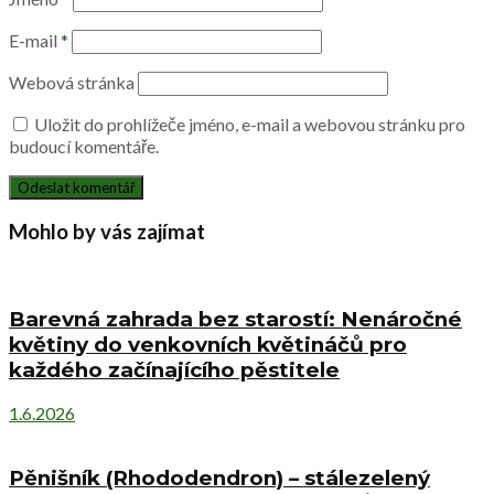
E-mail
*
Webová stránka
Uložit do prohlížeče jméno, e-mail a webovou stránku pro
budoucí komentáře.
Mohlo by vás zajímat
Barevná zahrada bez starostí: Nenáročné
květiny do venkovních květináčů pro
každého začínajícího pěstitele
1.6.2026
Pěnišník (Rhododendron) – stálezelený