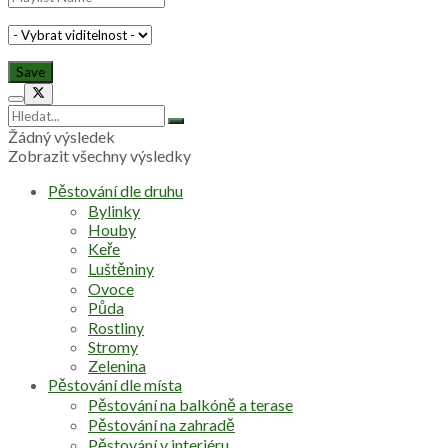
Žádný výsledek
Zobrazit všechny výsledky
Pěstování dle druhu
Bylinky
Houby
Keře
Luštěniny
Ovoce
Půda
Rostliny
Stromy
Zelenina
Pěstování dle místa
Pěstování na balkóně a terase
Pěstování na zahradě
Pěstování v interiéru