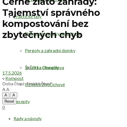
Černé zlato zahrady:
Tajemství správného
Praktické tipy
kompostování bez
zbytečných chyb
Dekorace a prvky na zahradu
Pergoly a zahradní domky
od
Jitka Chvapilova
Škůdci a choroby
17.5.2026
v
Kompost
Doba čtení: 4 minut čtení
Užiteční živočichové
A
A
A
A
Recepty
Reset
0
Rady a návody