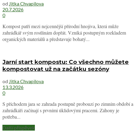
od
Jitka Chvapilova
20.7.2026
0
Kompost patří mezi nejcennější přírodní hnojiva, která může
zahrádkář svým rostlinám dopřát. Vzniká postupným rozkladem
organických materiálů a představuje bohatý...
Jarní start kompostu: Co všechno můžete
kompostovat už na začátku sezóny
od
Jitka Chvapilova
13.3.2026
0
S příchodem jara se zahrada postupně probouzí po zimním období a
zahrádkáři začínají s prvními úklidovými pracemi. Záhony je
potřeba...
Další příspěvek