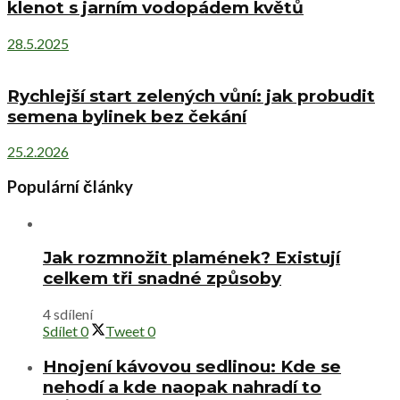
klenot s jarním vodopádem květů
28.5.2025
Rychlejší start zelených vůní: jak probudit
semena bylinek bez čekání
25.2.2026
Populární články
Jak rozmnožit plamének? Existují
celkem tři snadné způsoby
4 sdílení
Sdílet
0
Tweet
0
Hnojení kávovou sedlinou: Kde se
nehodí a kde naopak nahradí to