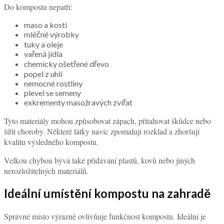
Do kompostu nepatří:
maso a kosti
mléčné výrobky
tuky a oleje
vařená jídla
chemicky ošetřené dřevo
popel z uhlí
nemocné rostliny
plevel se semeny
exkrementy masožravých zvířat
Tyto materiály mohou způsobovat zápach, přitahovat škůdce nebo
šířit choroby. Některé látky navíc zpomalují rozklad a zhoršují
kvalitu výsledného kompostu.
Velkou chybou bývá také přidávání plastů, kovů nebo jiných
nerozložitelných materiálů.
Ideální umístění kompostu na zahradě
Správné místo výrazně ovlivňuje funkčnost kompostu. Ideální je