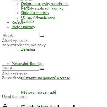
Dekorace a prvky na zahradu
Půda
Pergoly a zahradní domky
Škůdci a choroby
Užiteční živočichové
Rostliny
Recepty
Rady a návody
Stromy
Žádný výsledek
Zobrazit všechny výsledky
Zelenina
Pěstování dle místa
Žádný výsledek
Zobrazit všechny výsledky
Pěstování na balkóně a terase
Pěstování na zahradě
Úvod
Kompost
Pěstování v interiéru