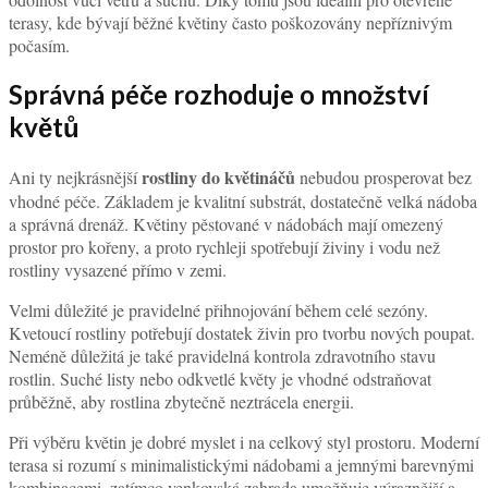
terasy, kde bývají běžné květiny často poškozovány nepříznivým
počasím.
Správná péče rozhoduje o množství
květů
rostliny do květináčů
Ani ty nejkrásnější
nebudou prosperovat bez
vhodné péče. Základem je kvalitní substrát, dostatečně velká nádoba
a správná drenáž. Květiny pěstované v nádobách mají omezený
prostor pro kořeny, a proto rychleji spotřebují živiny i vodu než
rostliny vysazené přímo v zemi.
Velmi důležité je pravidelné přihnojování během celé sezóny.
Kvetoucí rostliny potřebují dostatek živin pro tvorbu nových poupat.
Neméně důležitá je také pravidelná kontrola zdravotního stavu
rostlin. Suché listy nebo odkvetlé květy je vhodné odstraňovat
průběžně, aby rostlina zbytečně neztrácela energii.
Při výběru květin je dobré myslet i na celkový styl prostoru. Moderní
terasa si rozumí s minimalistickými nádobami a jemnými barevnými
kombinacemi, zatímco venkovská zahrada umožňuje výraznější a