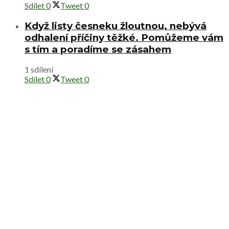
Sdílet
0
Tweet
0
Když listy česneku žloutnou, nebývá
odhalení příčiny těžké. Pomůžeme vám
s tím a poradíme se zásahem
1 sdílení
Sdílet
0
Tweet
0