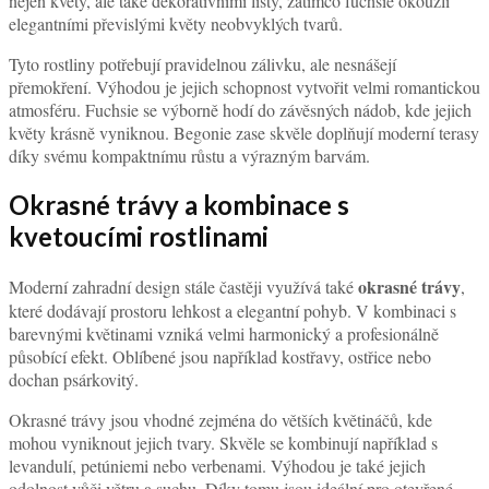
nejen květy, ale také dekorativními listy, zatímco fuchsie okouzlí
elegantními převislými květy neobvyklých tvarů.
Tyto rostliny potřebují pravidelnou zálivku, ale nesnášejí
přemokření. Výhodou je jejich schopnost vytvořit velmi romantickou
atmosféru. Fuchsie se výborně hodí do závěsných nádob, kde jejich
květy krásně vyniknou. Begonie zase skvěle doplňují moderní terasy
díky svému kompaktnímu růstu a výrazným barvám.
Okrasné trávy a kombinace s
kvetoucími rostlinami
okrasné trávy
Moderní zahradní design stále častěji využívá také
,
které dodávají prostoru lehkost a elegantní pohyb. V kombinaci s
barevnými květinami vzniká velmi harmonický a profesionálně
působící efekt. Oblíbené jsou například kostřavy, ostřice nebo
dochan psárkovitý.
Okrasné trávy jsou vhodné zejména do větších květináčů, kde
mohou vyniknout jejich tvary. Skvěle se kombinují například s
levandulí, petúniemi nebo verbenami. Výhodou je také jejich
odolnost vůči větru a suchu. Díky tomu jsou ideální pro otevřené