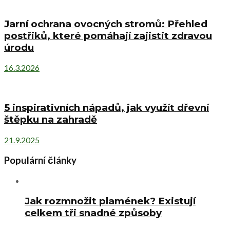
Jarní ochrana ovocných stromů: Přehled
postřiků, které pomáhají zajistit zdravou
úrodu
16.3.2026
5 inspirativních nápadů, jak využít dřevní
štěpku na zahradě
21.9.2025
Populární články
Jak rozmnožit plamének? Existují
celkem tři snadné způsoby