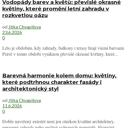
Vodopády barev a květů: převislé okrasné
květiny, které promění letní zahradu v
rozkvetlou oázu
od
Jitka Chvapilova
23.6.2026
0
Léto je obdobím, kdy zahrady, balkony i terasy hrají všemi barvami.
Právě v tomto období vyniknou převislé okrasné květiny, které...
Barevná harmonie kolem domu: květiny,
které podtrhnou charakter fasády i
architektonický styl
od
Jitka Chvapilova
11.6.2026
0
Dobře navržený exteriér není jen otázkou kvalitní architektury,
upravené zahrady nebo pečlivě vybraných materiálů. Skutečně