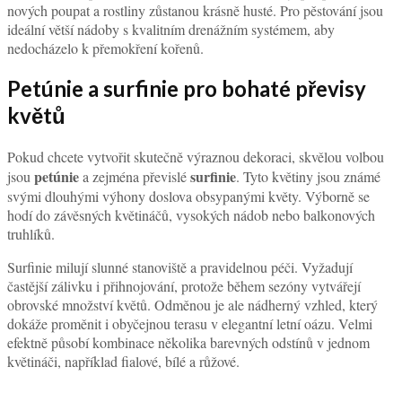
nových poupat a rostliny zůstanou krásně husté. Pro pěstování jsou
ideální větší nádoby s kvalitním drenážním systémem, aby
nedocházelo k přemokření kořenů.
Petúnie a surfinie pro bohaté převisy
květů
Pokud chcete vytvořit skutečně výraznou dekoraci, skvělou volbou
petúnie
surfinie
jsou
a zejména převislé
. Tyto květiny jsou známé
svými dlouhými výhony doslova obsypanými květy. Výborně se
hodí do závěsných květináčů, vysokých nádob nebo balkonových
truhlíků.
Surfinie milují slunné stanoviště a pravidelnou péči. Vyžadují
častější zálivku i přihnojování, protože během sezóny vytvářejí
obrovské množství květů. Odměnou je ale nádherný vzhled, který
dokáže proměnit i obyčejnou terasu v elegantní letní oázu. Velmi
efektně působí kombinace několika barevných odstínů v jednom
květináči, například fialové, bílé a růžové.