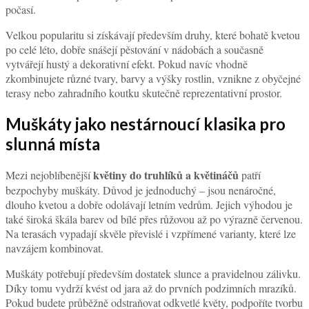
počasí.
Velkou popularitu si získávají především druhy, které bohatě kvetou
po celé léto, dobře snášejí pěstování v nádobách a současně
vytvářejí hustý a dekorativní efekt. Pokud navíc vhodně
zkombinujete různé tvary, barvy a výšky rostlin, vznikne z obyčejné
terasy nebo zahradního koutku skutečně reprezentativní prostor.
Muškáty jako nestárnoucí klasika pro
slunná místa
květiny do truhlíků a květináčů
Mezi nejoblíbenější
patří
bezpochyby muškáty. Důvod je jednoduchý – jsou nenáročné,
dlouho kvetou a dobře odolávají letním vedrům. Jejich výhodou je
také široká škála barev od bílé přes růžovou až po výrazně červenou.
Na terasách vypadají skvěle převislé i vzpřímené varianty, které lze
navzájem kombinovat.
Muškáty potřebují především dostatek slunce a pravidelnou zálivku.
Díky tomu vydrží kvést od jara až do prvních podzimních mrazíků.
Pokud budete průběžně odstraňovat odkvetlé květy, podpoříte tvorbu