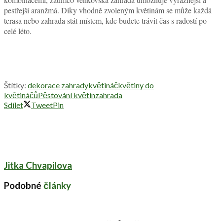
pestřejší aranžmá. Díky vhodně zvoleným květinám se může každá
terasa nebo zahrada stát místem, kde budete trávit čas s radostí po
celé léto.
Štítky:
dekorace zahrady
květináč
květiny do
květináčů
Pěstování květin
zahrada
Sdílet
Tweet
Pin
Jitka Chvapilova
Podobné
články