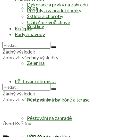
Dekorace a prvky na zahradu
Půda
Pergoly a zahradní domky
Škůdci a choroby
Užiteční živočichové
Rostliny
Recepty
Rady a návody
Stromy
Žádný výsledek
Zobrazit všechny výsledky
Zelenina
Pěstování dle místa
Žádný výsledek
Zobrazit všechny výsledky
Pěstování na balkóně a terase
Pěstování na zahradě
Úvod
Květiny
Pěstování v interiéru