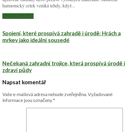
harmonický celek vzniká tehdy, když...
Další příspěvek
Spojení, které prospívá zahradě i úrodě: Hrách a
mrkev jako ideální sousedé
Nečekaná zahradní trojice, která prospívá úrodě i
zdraví půdy
Napsat komentář
Vaše e-mailová adresa nebude zveřejněna.
Vyžadované
informace jsou označeny
*