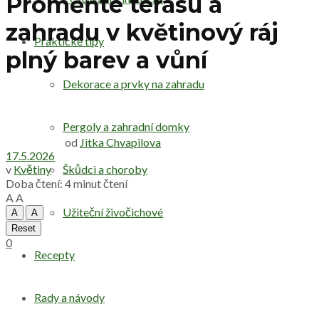
Proměňte terasu a
zahradu v květinový ráj
Praktické tipy
plný barev a vůní
Dekorace a prvky na zahradu
Pergoly a zahradní domky
od
Jitka Chvapilova
17.5.2026
v
Květiny
Škůdci a choroby
Doba čtení: 4 minut čtení
A
A
Užiteční živočichové
A
A
Reset
0
Recepty
Rady a návody