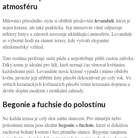
atmosféru
levanduli
Milovníci přírodního stylu si oblíbili především
, která je
nejen krásná, ale také praktická. Její intenzivní vůně odpuzuje
některý hmyz a zároveň navozuje uklidňující atmosféru. Levandule
se výborně hodí na slunné terasy, kde vytváří elegantní
středomořský vzhled.
Tato rostlina preferuje sušší půdu a nepotřebuje příliš častou zálivku.
Díky tomu je ideální pro lidi, kteří nemají čas věnovat květinám
každodenní péči. Levandule navíc krásně vypadá i mimo období
květu, protože její stříbřité listy působí dekorativně po celý rok. Ve
větších keramických květináčích působí velmi luxusním dojmem a
skvěle doplní moderní i rustikální zahrady.
Begonie a fuchsie do polostínu
Ne každá terasa je celý den zalitá sluncem. Pro stinnější nebo
begonie
fuchsie
polostinná místa jsou ideální
a
, které si dokážou
zachovat bohaté kvetení i bez přímého slunce. Begonie zaujmou