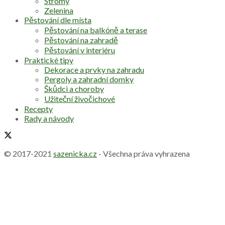
Stromy
Zelenina
Pěstování dle místa
Pěstování na balkóně a terase
Pěstování na zahradě
Pěstování v interiéru
Praktické tipy
Dekorace a prvky na zahradu
Pergoly a zahradní domky
Škůdci a choroby
Užiteční živočichové
Recepty
Rady a návody
© 2017-2021
sazenicka.cz
- Všechna práva vyhrazena