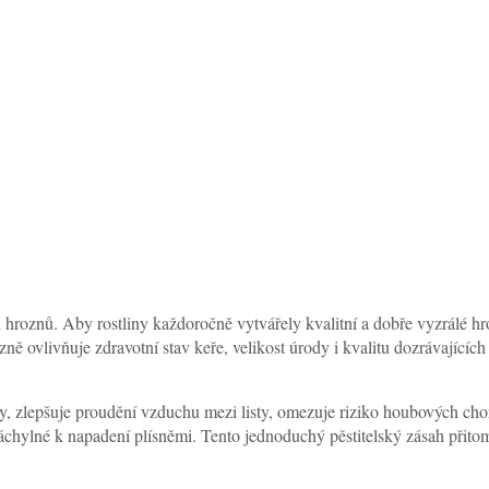
hroznů. Aby rostliny každoročně vytvářely kvalitní a dobře vyzrálé hro
ně ovlivňuje zdravotní stav keře, velikost úrody i kvalitu dozrávajících
ny, zlepšuje proudění vzduchu mezi listy, omezuje riziko houbových c
áchylné k napadení plísněmi. Tento jednoduchý pěstitelský zásah přito