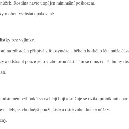
í nůžek. Rostlina navíc utrpí jen minimální poškození.
stky mohou vyrůstat opakovaně.
listky
bez výjimky.
listů na zálistcích přispívá k fotosyntéze a během horkého léta může č
y a odstranit pouze jeho vrcholovou část. Tím se omezí další bujný růst, 
así.
dstranění výhonků se rychleji hojí a snižuje se riziko proniknutí chor
vnatěly, je vhodnější použít čisté a ostré zahradnické nůžky.
ozny.