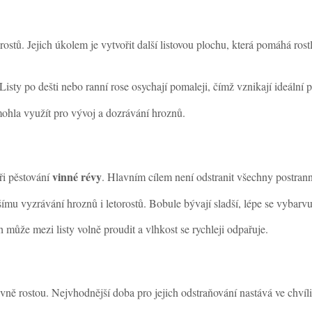
orostů. Jejich úkolem je vytvořit další listovou plochu, která pomáhá ros
Listy po dešti nebo ranní rose osychají pomaleji, čímž vznikají ideáln
mohla využít pro vývoj a dozrávání hroznů.
vinné révy
při pěstování
. Hlavním cílem není odstranit všechny postrann
šímu vyzrávání hroznů i letorostů. Bobule bývají sladší, lépe se vybarvu
může mezi listy volně proudit a vlhkost se rychleji odpařuje.
ivně rostou. Nejvhodnější doba pro jejich odstraňování nastává ve chvíli