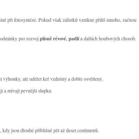
tlině při fotosyntéze. Pokud však zálistků vznikne příliš mnoho, začnou
plísně révové
padlí
í podmínky pro rozvoj
,
a dalších houbových chorob.
í výhonky, ale udržet keř vzdušný a dobře osvětlený.
jí a mívají pevnější slupku.
, kdy jsou dlouhé přibližně pět až deset centimetrů.