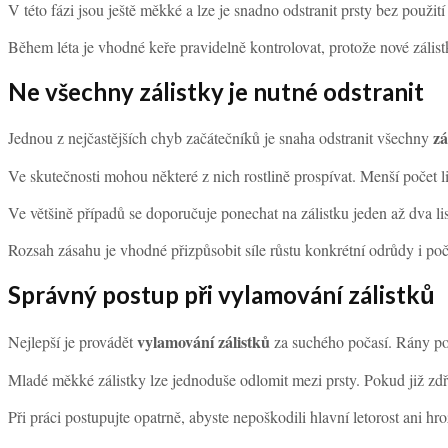
V této fázi jsou ještě měkké a lze je snadno odstranit prsty bez použit
Během léta je vhodné keře pravidelně kontrolovat, protože nové záli
Ne všechny zálistky je nutné odstranit
zá
Jednou z nejčastějších chyb začátečníků je snaha odstranit všechny
Ve skutečnosti mohou některé z nich rostlině prospívat. Menší počet 
Ve většině případů se doporučuje ponechat na zálistku jeden až dva list
Rozsah zásahu je vhodné přizpůsobit síle růstu konkrétní odrůdy i poč
Správný postup při vylamování zálistků
vylamování zálistků
Nejlepší je provádět
za suchého počasí. Rány po o
Mladé měkké zálistky lze jednoduše odlomit mezi prsty. Pokud již zdře
Při práci postupujte opatrně, abyste nepoškodili hlavní letorost ani hr