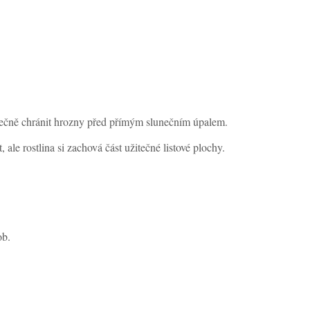
ástečně chránit hrozny před přímým slunečním úpalem.
ale rostlina si zachová část užitečné listové plochy.
ob.