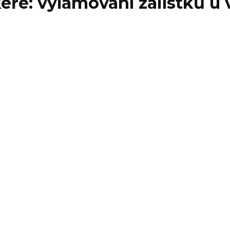
eře: vylamování zálistků u 