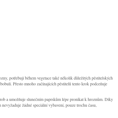
zny, potřebují během vegetace také několik důležitých pěstitelských
 bobulí. Přesto mnoho začínajících pěstitelů tento krok podceňuje
horob a umožňuje slunečním paprskům lépe pronikat k hroznům. Díky
m nevyžaduje žádné speciální vybavení, pouze trochu času,