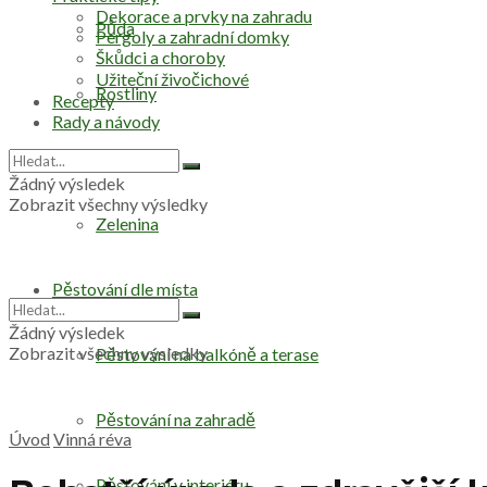
Dekorace a prvky na zahradu
Půda
Pergoly a zahradní domky
Škůdci a choroby
Užiteční živočichové
Rostliny
Recepty
Rady a návody
Stromy
Žádný výsledek
Zobrazit všechny výsledky
Zelenina
Pěstování dle místa
Žádný výsledek
Zobrazit všechny výsledky
Pěstování na balkóně a terase
Pěstování na zahradě
Úvod
Vinná réva
Pěstování v interiéru