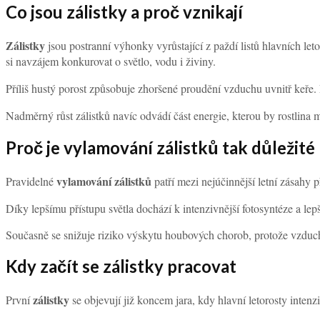
Co jsou zálistky a proč vznikají
Zálistky
jsou postranní výhonky vyrůstající z paždí listů hlavních let
si navzájem konkurovat o světlo, vodu i živiny.
Příliš hustý porost způsobuje zhoršené proudění vzduchu uvnitř keře. 
Nadměrný růst zálistků navíc odvádí část energie, kterou by rostlina 
Proč je vylamování zálistků tak důležité
vylamování zálistků
Pravidelné
patří mezi nejúčinnější letní zásahy 
Díky lepšímu přístupu světla dochází k intenzivnější fotosyntéze a lep
Současně se snižuje riziko výskytu houbových chorob, protože vzduch 
Kdy začít se zálistky pracovat
zálistky
První
se objevují již koncem jara, kdy hlavní letorosty intenz