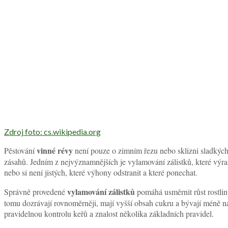
Zdroj foto: cs.wikipedia.org
vinné révy
Pěstování
není pouze o zimním řezu nebo sklizni sladkých 
zásahů. Jedním z nejvýznamnějších je vylamování zálistků, které výraz
nebo si není jistých, které výhony odstranit a které ponechat.
vylamování zálistků
Správně provedené
pomáhá usměrnit růst rostli
tomu dozrávají rovnoměrněji, mají vyšší obsah cukru a bývají méně n
pravidelnou kontrolu keřů a znalost několika základních pravidel.