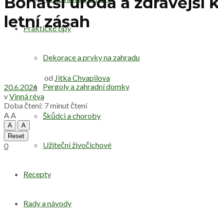
Bohatší úroda a zdravější k
letní zásah
Praktické tipy
Dekorace a prvky na zahradu
od
Jitka Chvapilova
Pergoly a zahradní domky
20.6.2026
v
Vinná réva
Doba čtení: 7 minut čtení
A
A
Škůdci a choroby
A
A
Reset
Užiteční živočichové
0
Recepty
Rady a návody