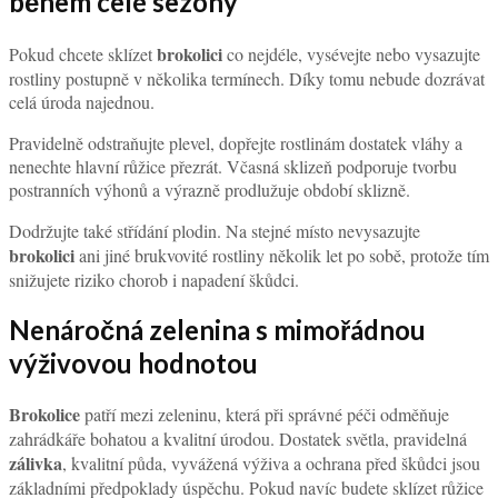
během celé sezony
brokolici
Pokud chcete sklízet
co nejdéle, vysévejte nebo vysazujte
rostliny postupně v několika termínech. Díky tomu nebude dozrávat
celá úroda najednou.
Pravidelně odstraňujte plevel, dopřejte rostlinám dostatek vláhy a
nenechte hlavní růžice přezrát. Včasná sklizeň podporuje tvorbu
postranních výhonů a výrazně prodlužuje období sklizně.
Dodržujte také střídání plodin. Na stejné místo nevysazujte
brokolici
ani jiné brukvovité rostliny několik let po sobě, protože tím
snižujete riziko chorob i napadení škůdci.
Nenáročná zelenina s mimořádnou
výživovou hodnotou
Brokolice
patří mezi zeleninu, která při správné péči odměňuje
zahrádkáře bohatou a kvalitní úrodou. Dostatek světla, pravidelná
zálivka
, kvalitní půda, vyvážená výživa a ochrana před škůdci jsou
základními předpoklady úspěchu. Pokud navíc budete sklízet růžice