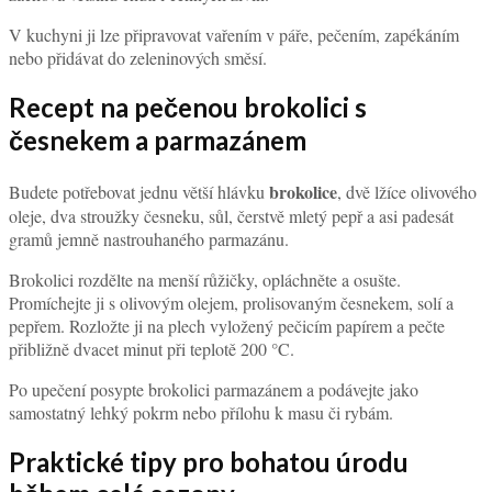
V kuchyni ji lze připravovat vařením v páře, pečením, zapékáním
nebo přidávat do zeleninových směsí.
Recept na pečenou brokolici s
česnekem a parmazánem
brokolice
Budete potřebovat jednu větší hlávku
, dvě lžíce olivového
oleje, dva stroužky česneku, sůl, čerstvě mletý pepř a asi padesát
gramů jemně nastrouhaného parmazánu.
Brokolici rozdělte na menší růžičky, opláchněte a osušte.
Promíchejte ji s olivovým olejem, prolisovaným česnekem, solí a
pepřem. Rozložte ji na plech vyložený pečicím papírem a pečte
přibližně dvacet minut při teplotě 200 °C.
Po upečení posypte brokolici parmazánem a podávejte jako
samostatný lehký pokrm nebo přílohu k masu či rybám.
Praktické tipy pro bohatou úrodu