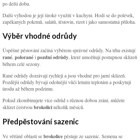
po delší dobu.
Další výhodou je její široké využití v kuchyni. Hodí se do polévek,
zapékaných pokrmů, salátů, těstovin, rizot i jako samostatná příloha.
Výběr vhodné odrůdy
Úspěšné pěstování začíná výběrem správné odrůdy. Na trhu existují
rané
polorané
pozdní odrůdy
,
i
, které umožňují postupnou sklizeň
během celé sezony.
Rané odrůdy dozrávají rychleji a jsou vhodné pro jarní sklizeň.
Pozdější odrůdy bývají odolnější vůči letním teplotám a poskytují
úrodu až během podzimu.
Pokud zkombinujete více odrůd s různou dobou zrání, můžete
brokolici
sklízet čerstvou
několik měsíců.
Předpěstování sazenic
brokolice
Ve většině oblastí se
pěstuje ze sazenic. Semena se