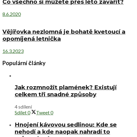
Co všechno si můžete přes léto zavařit?
8.6.2020
Vějířovka nezlomná je bohatě kvetoucí a
opomíjená letnička
16.3.2023
Populární články
Jak rozmnožit plamének? Existují
celkem tři snadné způsoby
4 sdílení
Sdílet
0
Tweet
0
Hnojení kávovou sedlinou: Kde se
nehodí a kde naopak nahradí to