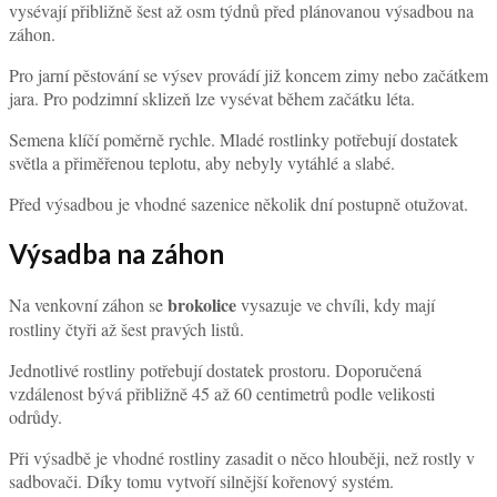
vysévají přibližně šest až osm týdnů před plánovanou výsadbou na
záhon.
Pro jarní pěstování se výsev provádí již koncem zimy nebo začátkem
jara. Pro podzimní sklizeň lze vysévat během začátku léta.
Semena klíčí poměrně rychle. Mladé rostlinky potřebují dostatek
světla a přiměřenou teplotu, aby nebyly vytáhlé a slabé.
Před výsadbou je vhodné sazenice několik dní postupně otužovat.
Výsadba na záhon
brokolice
Na venkovní záhon se
vysazuje ve chvíli, kdy mají
rostliny čtyři až šest pravých listů.
Jednotlivé rostliny potřebují dostatek prostoru. Doporučená
vzdálenost bývá přibližně 45 až 60 centimetrů podle velikosti
odrůdy.
Při výsadbě je vhodné rostliny zasadit o něco hlouběji, než rostly v
sadbovači. Díky tomu vytvoří silnější kořenový systém.