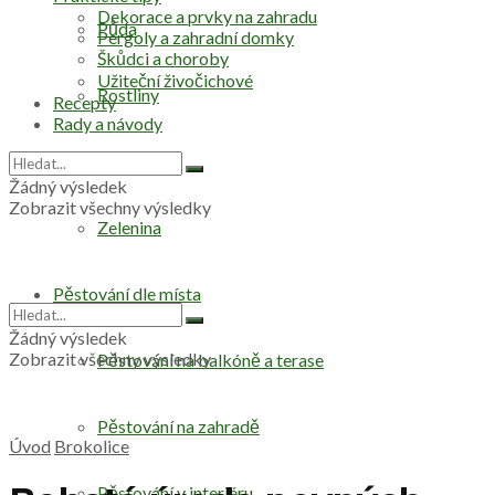
Dekorace a prvky na zahradu
Půda
Pergoly a zahradní domky
Škůdci a choroby
Užiteční živočichové
Rostliny
Recepty
Rady a návody
Stromy
Žádný výsledek
Zobrazit všechny výsledky
Zelenina
Pěstování dle místa
Žádný výsledek
Zobrazit všechny výsledky
Pěstování na balkóně a terase
Pěstování na zahradě
Úvod
Brokolice
Pěstování v interiéru