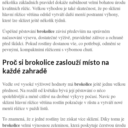
několika základních pravidel dokáže nabídnout velmi bohatou úrodu
kvalitních růžic. Velkou výhodou je také skutečnost, že po sklizni
hlavní růžice většina odrůd vytváří další menší postranní výhony,
které lze sklízet ještě několik týdnů.
brokolice
Úspěšné pěstování
závisí především na správném
načasování výsevu, dostatečné výživě, pravidelné zálivce a ochraně
před škůdci. Pokud rostliny dostanou vše, co potřebují, odmění se
pevnými, kompaktními růžicemi s výbornou chutí.
Proč si brokolice zaslouží místo na
každé zahradě
brokolice
Vedle své vysoké výživové hodnoty má
ještě jednu velkou
přednost. Na rozdíl od květáku bývá její pěstování o něco
spolehlivější a méně citlivé na drobné výkyvy počasí. Navíc po
sklizni hlavní růžice většina rostlin pokračuje v růstu a vytváří nové
menší růžice v paždí listů.
To znamená, že z jedné rostliny lze získat více sklizní. Díky tomu je
brokolice
velmi výnosnou zeleninou, která poskytuje čerstvou úrodu