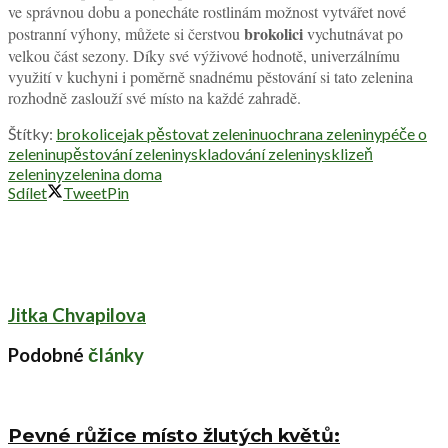
ve správnou dobu a ponecháte rostlinám možnost vytvářet nové
brokolici
postranní výhony, můžete si čerstvou
vychutnávat po
velkou část sezony. Díky své výživové hodnotě, univerzálnímu
využití v kuchyni i poměrně snadnému pěstování si tato zelenina
rozhodně zaslouží své místo na každé zahradě.
Štítky:
brokolice
jak pěstovat zeleninu
ochrana zeleniny
péče o
zeleninu
pěstování zeleniny
skladování zeleniny
sklizeň
zeleniny
zelenina doma
Sdílet
Tweet
Pin
Jitka Chvapilova
Podobné
články
Pevné růžice místo žlutých květů: