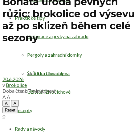
Bohatá úroda pevných
růžic: brokolice od výsevu
Praktické tipy
až po sklizeň během celé
sezony
Dekorace a prvky na zahradu
Pergoly a zahradní domky
od
Jitka Chvapilova
Škůdci a choroby
20.6.2026
v
Brokolice
Doba čtení: 7 minut čtení
Užiteční živočichové
A
A
A
A
Recepty
Reset
0
Rady a návody