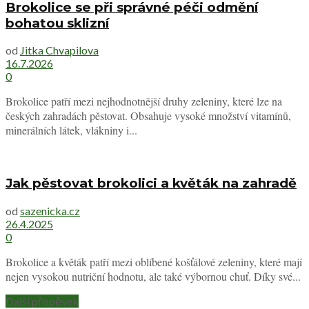
Brokolice se při správné péči odmění
bohatou sklizní
od
Jitka Chvapilova
16.7.2026
0
Brokolice patří mezi nejhodnotnější druhy zeleniny, které lze na
českých zahradách pěstovat. Obsahuje vysoké množství vitamínů,
minerálních látek, vlákniny i...
Jak pěstovat brokolici a květák na zahradě
od
sazenicka.cz
26.4.2025
0
Brokolice a květák patří mezi oblíbené košťálové zeleniny, které mají
nejen vysokou nutriční hodnotu, ale také výbornou chuť. Díky své...
Další příspěvek