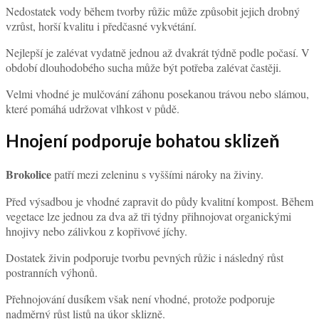
Nedostatek vody během tvorby růžic může způsobit jejich drobný
vzrůst, horší kvalitu i předčasné vykvétání.
Nejlepší je zalévat vydatně jednou až dvakrát týdně podle počasí. V
období dlouhodobého sucha může být potřeba zalévat častěji.
Velmi vhodné je mulčování záhonu posekanou trávou nebo slámou,
které pomáhá udržovat vlhkost v půdě.
Hnojení podporuje bohatou sklizeň
Brokolice
patří mezi zeleninu s vyššími nároky na živiny.
Před výsadbou je vhodné zapravit do půdy kvalitní kompost. Během
vegetace lze jednou za dva až tři týdny přihnojovat organickými
hnojivy nebo zálivkou z kopřivové jíchy.
Dostatek živin podporuje tvorbu pevných růžic i následný růst
postranních výhonů.
Přehnojování dusíkem však není vhodné, protože podporuje
nadměrný růst listů na úkor sklizně.