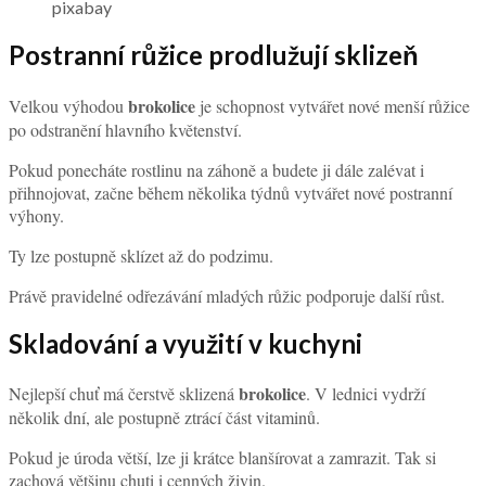
pixabay
Postranní růžice prodlužují sklizeň
brokolice
Velkou výhodou
je schopnost vytvářet nové menší růžice
po odstranění hlavního květenství.
Pokud ponecháte rostlinu na záhoně a budete ji dále zalévat i
přihnojovat, začne během několika týdnů vytvářet nové postranní
výhony.
Ty lze postupně sklízet až do podzimu.
Právě pravidelné odřezávání mladých růžic podporuje další růst.
Skladování a využití v kuchyni
brokolice
Nejlepší chuť má čerstvě sklizená
. V lednici vydrží
několik dní, ale postupně ztrácí část vitaminů.
Pokud je úroda větší, lze ji krátce blanšírovat a zamrazit. Tak si
zachová většinu chuti i cenných živin.