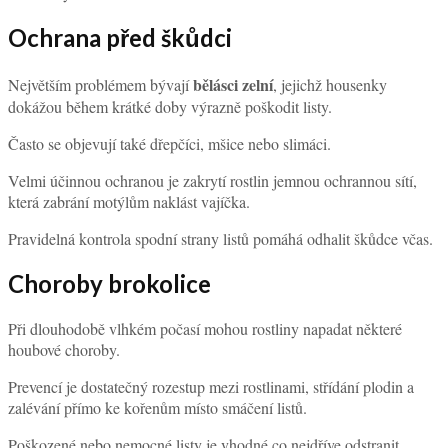
Ochrana před škůdci
bělásci zelní
Největším problémem bývají
, jejichž housenky
dokážou během krátké doby výrazně poškodit listy.
Často se objevují také dřepčíci, mšice nebo slimáci.
Velmi účinnou ochranou je zakrytí rostlin jemnou ochrannou sítí,
která zabrání motýlům naklást vajíčka.
Pravidelná kontrola spodní strany listů pomáhá odhalit škůdce včas.
Choroby brokolice
Při dlouhodobě vlhkém počasí mohou rostliny napadat některé
houbové choroby.
Prevencí je dostatečný rozestup mezi rostlinami, střídání plodin a
zalévání přímo ke kořenům místo smáčení listů.
Poškozené nebo nemocné listy je vhodné co nejdříve odstranit.