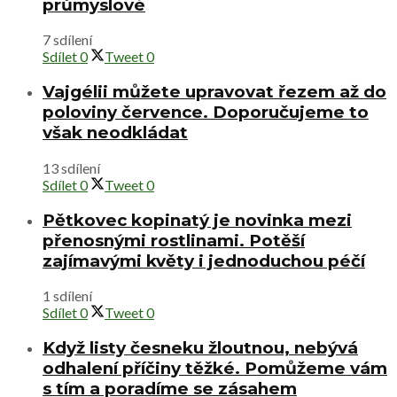
průmyslové
7 sdílení
Sdílet
0
Tweet
0
Vajgélii můžete upravovat řezem až do
poloviny července. Doporučujeme to
však neodkládat
13 sdílení
Sdílet
0
Tweet
0
Pětkovec kopinatý je novinka mezi
přenosnými rostlinami. Potěší
zajímavými květy i jednoduchou péčí
1 sdílení
Sdílet
0
Tweet
0
Když listy česneku žloutnou, nebývá
odhalení příčiny těžké. Pomůžeme vám
s tím a poradíme se zásahem