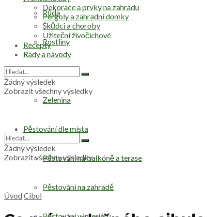
Dekorace a prvky na zahradu
Půda
Pergoly a zahradní domky
Škůdci a choroby
Užiteční živočichové
Rostliny
Recepty
Rady a návody
Stromy
Žádný výsledek
Zobrazit všechny výsledky
Zelenina
Pěstování dle místa
Žádný výsledek
Zobrazit všechny výsledky
Pěstování na balkóně a terase
Pěstování na zahradě
Úvod
Cibul
Pěstování v interiéru