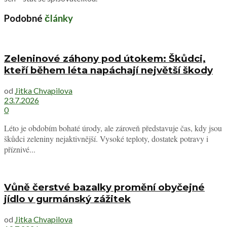
Podobné
články
Zeleninové záhony pod útokem: Škůdci,
kteří během léta napáchají největší škody
od
Jitka Chvapilova
23.7.2026
0
Léto je obdobím bohaté úrody, ale zároveň představuje čas, kdy jsou
škůdci zeleniny nejaktivnější. Vysoké teploty, dostatek potravy i
příznivé...
Vůně čerstvé bazalky promění obyčejné
jídlo v gurmánský zážitek
od
Jitka Chvapilova