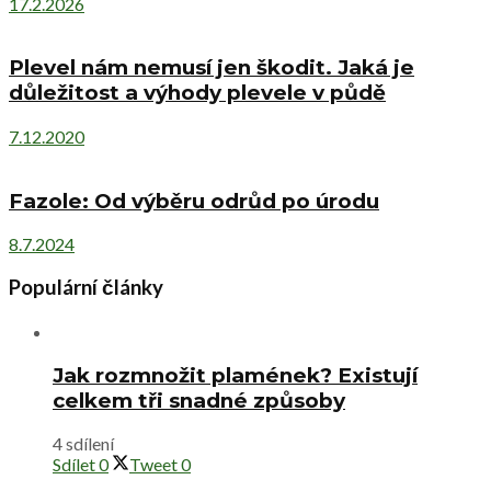
17.2.2026
Plevel nám nemusí jen škodit. Jaká je
důležitost a výhody plevele v půdě
7.12.2020
Fazole: Od výběru odrůd po úrodu
8.7.2024
Populární články
Jak rozmnožit plamének? Existují
celkem tři snadné způsoby
4 sdílení
Sdílet
0
Tweet
0