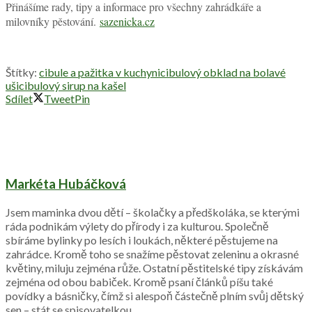
Přinášíme rady, tipy a informace pro všechny zahrádkáře a
milovníky pěstování.
sazenicka.cz
Štítky:
cibule a pažitka v kuchyni
cibulový obklad na bolavé
uši
cibulový sirup na kašel
Sdílet
Tweet
Pin
Markéta Hubáčková
Jsem maminka dvou dětí – školačky a předškoláka, se kterými
ráda podnikám výlety do přírody i za kulturou. Společně
sbíráme bylinky po lesích i loukách, některé pěstujeme na
zahrádce. Kromě toho se snažíme pěstovat zeleninu a okrasné
květiny, miluju zejména růže. Ostatní pěstitelské tipy získávám
zejména od obou babiček. Kromě psaní článků píšu také
povídky a básničky, čímž si alespoň částečně plním svůj dětský
sen – stát se spisovatelkou.