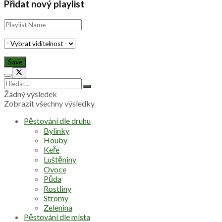
Přidat nový playlist
Žádný výsledek
Zobrazit všechny výsledky
Pěstování dle druhu
Bylinky
Houby
Keře
Luštěniny
Ovoce
Půda
Rostliny
Stromy
Zelenina
Pěstování dle místa