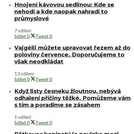
Hnojení kávovou sedlinou: Kde se
nehodí a kde naopak nahradí to
průmyslové
7 sdílení
Sdílet
0
Tweet
0
Vajgélii můžete upravovat řezem až do
poloviny července. Doporučujeme to
však neodkládat
13 sdílení
Sdílet
0
Tweet
0
Když listy česneku žloutnou, nebývá
odhalení příčiny těžké. Pomůžeme vám
s tím a poradíme se zásahem
1 sdílení
Sdílet
0
Tweet
0