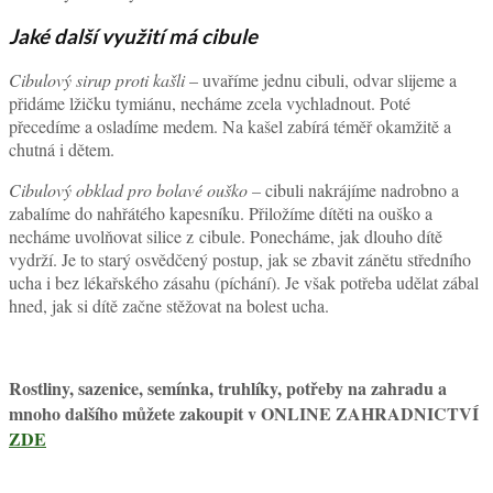
Jaké další využití má cibule
Cibulový sirup proti kašli
– uvaříme jednu cibuli, odvar slijeme a
přidáme lžičku tymiánu, necháme zcela vychladnout. Poté
přecedíme a osladíme medem. Na kašel zabírá téměř okamžitě a
chutná i dětem.
Cibulový obklad pro bolavé ouško –
cibuli nakrájíme nadrobno a
zabalíme do nahřátého kapesníku. Přiložíme dítěti na ouško a
necháme uvolňovat silice z cibule. Ponecháme, jak dlouho dítě
vydrží. Je to starý osvědčený postup, jak se zbavit zánětu středního
ucha i bez lékařského zásahu (píchání). Je však potřeba udělat zábal
hned, jak si dítě začne stěžovat na bolest ucha.
Rostliny, sazenice, semínka, truhlíky, potřeby na zahradu a
mnoho dalšího můžete zakoupit v ONLINE ZAHRADNICTVÍ
ZDE