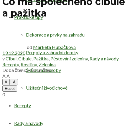
Co má společného cibule
a pažitka
Praktické tipy
Dekorace a prvky na zahradu
od
Markéta Hubáčková
Pergoly a zahradní domky
13.12.2020
v
Cibul
,
Cibule
,
Pažitka
,
Pěstování zeleniny
,
Rady a návody
,
Recepty
,
Rostliny
,
Zelenina
Doba čtení: 2 minut čtení
Škůdci a choroby
A
A
A
A
Užiteční živočichové
Reset
0
Recepty
Rady a návody