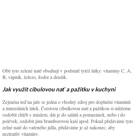
Obě tyto zelené natě obsahují v podstatě tytéž látky: vitamíny C, A,
B, vápník, železo, fosfor a draslík.
Jak využít cibulovou nať a pažitku v kuchyni
Zejména teď na jaře se jedná o vhodný zdroj pro doplnění vitamínů
a minerálních látek. Čerstvou cibulkovou natí a pažitkou si můžeme
ozdobit chléb s máslem, dát je do salátů a pomazánek, nebo i do
polévek, ozdobit jimi bramborovou kaši apod. Pokud přidáváme tyto
zelné natě do vařeného jídla, přidáváme je až nakonec, aby
neztratily vitamíny.