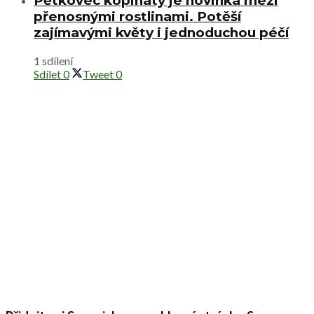
Pětkovec kopinatý je novinka mezi
přenosnými rostlinami. Potěší
zajímavými květy i jednoduchou péčí
1 sdílení
Sdílet
0
Tweet
0