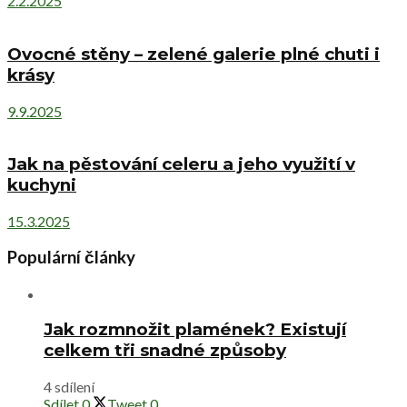
2.2.2025
Ovocné stěny – zelené galerie plné chuti i
krásy
9.9.2025
Jak na pěstování celeru a jeho využití v
kuchyni
15.3.2025
Populární články
Jak rozmnožit plamének? Existují
celkem tři snadné způsoby
4 sdílení
Sdílet
0
Tweet
0