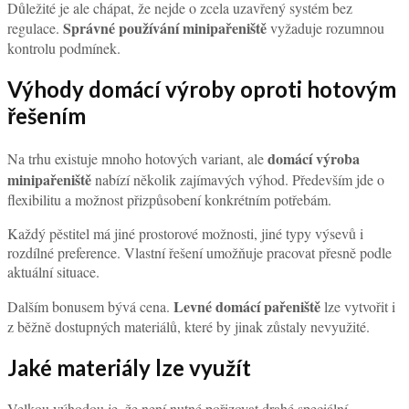
Důležité je ale chápat, že nejde o zcela uzavřený systém bez
Správné používání minipařeniště
regulace.
vyžaduje rozumnou
kontrolu podmínek.
Výhody domácí výroby oproti hotovým
řešením
domácí výroba
Na trhu existuje mnoho hotových variant, ale
minipařeniště
nabízí několik zajímavých výhod. Především jde o
flexibilitu a možnost přizpůsobení konkrétním potřebám.
Každý pěstitel má jiné prostorové možnosti, jiné typy výsevů i
rozdílné preference. Vlastní řešení umožňuje pracovat přesně podle
aktuální situace.
Levné domácí pařeniště
Dalším bonusem bývá cena.
lze vytvořit i
z běžně dostupných materiálů, které by jinak zůstaly nevyužité.
Jaké materiály lze využít
Velkou výhodou je, že není nutné pořizovat drahé speciální