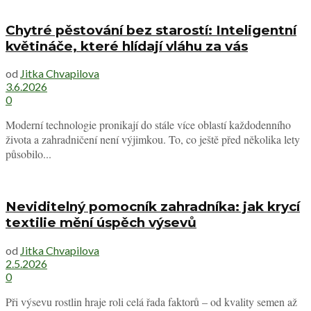
Chytré pěstování bez starostí: Inteligentní
květináče, které hlídají vláhu za vás
od
Jitka Chvapilova
3.6.2026
0
Moderní technologie pronikají do stále více oblastí každodenního
života a zahradničení není výjimkou. To, co ještě před několika lety
působilo...
Neviditelný pomocník zahradníka: jak krycí
textilie mění úspěch výsevů
od
Jitka Chvapilova
2.5.2026
0
Při výsevu rostlin hraje roli celá řada faktorů – od kvality semen až