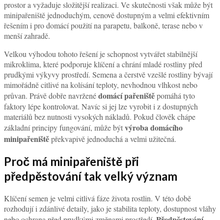
prostor a vyžaduje složitější realizaci. Ve skutečnosti však může být
minipařeniště jednoduchým, cenově dostupným a velmi efektivním
řešením i pro domácí použití na parapetu, balkoně, terase nebo v
menší zahradě.
Velkou výhodou tohoto řešení je schopnost vytvářet stabilnější
mikroklima, které podporuje klíčení a chrání mladé rostliny před
prudkými výkyvy prostředí. Semena a čerstvě vzešlé rostliny bývají
mimořádně citlivé na kolísání teploty, nevhodnou vlhkost nebo
domácí pařeniště
průvan. Právě dobře navržené
pomáhá tyto
faktory lépe kontrolovat. Navíc si jej lze vyrobit i z dostupných
materiálů bez nutnosti vysokých nákladů. Pokud člověk chápe
výroba domácího
základní principy fungování, může být
minipařeniště
překvapivě jednoduchá a velmi užitečná.
Proč má minipařeniště při
předpěstování tak velký význam
Klíčení semen je velmi citlivá fáze života rostlin. V této době
rozhodují i zdánlivé detaily, jako je stabilita teploty, dostupnost vláhy
Předpěstování
nebo ochrana před prudkými změnami prostředí.