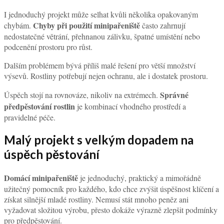
I jednoduchý projekt může selhat kvůli několika opakovaným
Chyby při použití minipařeniště
chybám.
často zahrnují
nedostatečné větrání, přehnanou zálivku, špatné umístění nebo
podcenění prostoru pro růst.
Dalším problémem bývá příliš malé řešení pro větší množství
výsevů. Rostliny potřebují nejen ochranu, ale i dostatek prostoru.
Správné
Úspěch stojí na rovnováze, nikoliv na extrémech.
předpěstování rostlin
je kombinací vhodného prostředí a
pravidelné péče.
Malý projekt s velkým dopadem na
úspěch pěstování
Domácí minipařeniště
je jednoduchý, praktický a mimořádně
užitečný pomocník pro každého, kdo chce zvýšit úspěšnost klíčení a
získat silnější mladé rostliny. Nemusí stát mnoho peněz ani
vyžadovat složitou výrobu, přesto dokáže výrazně zlepšit podmínky
pro předpěstování.