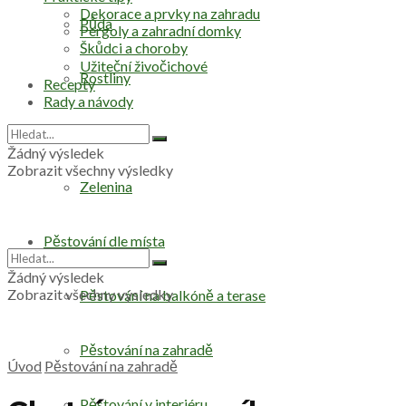
Dekorace a prvky na zahradu
Půda
Pergoly a zahradní domky
Škůdci a choroby
Užiteční živočichové
Rostliny
Recepty
Rady a návody
Stromy
Žádný výsledek
Zobrazit všechny výsledky
Zelenina
Pěstování dle místa
Žádný výsledek
Zobrazit všechny výsledky
Pěstování na balkóně a terase
Pěstování na zahradě
Úvod
Pěstování na zahradě
Pěstování v interiéru