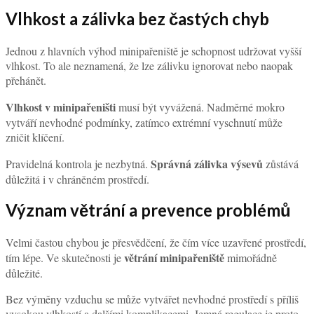
Vlhkost a zálivka bez častých chyb
Jednou z hlavních výhod minipařeniště je schopnost udržovat vyšší
vlhkost. To ale neznamená, že lze zálivku ignorovat nebo naopak
přehánět.
Vlhkost v minipařeništi
musí být vyvážená. Nadměrné mokro
vytváří nevhodné podmínky, zatímco extrémní vyschnutí může
zničit klíčení.
Správná zálivka výsevů
Pravidelná kontrola je nezbytná.
zůstává
důležitá i v chráněném prostředí.
Význam větrání a prevence problémů
Velmi častou chybou je přesvědčení, že čím více uzavřené prostředí,
větrání minipařeniště
tím lépe. Ve skutečnosti je
mimořádně
důležité.
Bez výměny vzduchu se může vytvářet nevhodné prostředí s příliš
vysokou vlhkostí a dalšími komplikacemi. Jemná regulace je proto