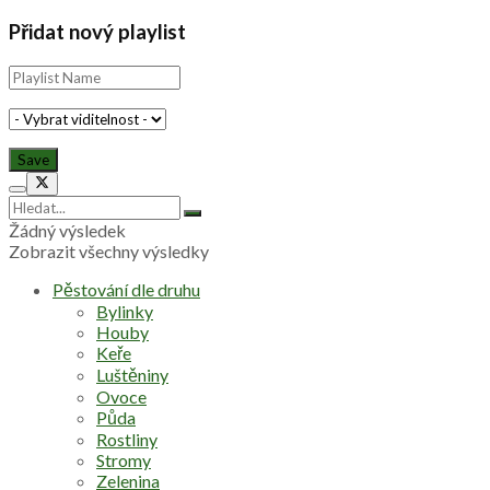
Přidat nový playlist
Žádný výsledek
Zobrazit všechny výsledky
Pěstování dle druhu
Bylinky
Houby
Keře
Luštěniny
Ovoce
Půda
Rostliny
Stromy
Zelenina