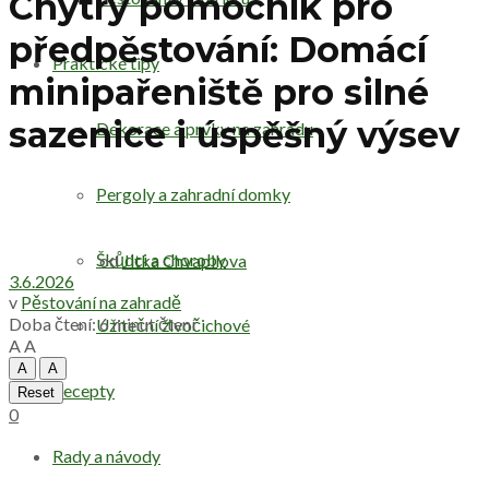
Chytrý pomocník pro
předpěstování: Domácí
Praktické tipy
minipařeniště pro silné
sazenice i úspěšný výsev
Dekorace a prvky na zahradu
Pergoly a zahradní domky
Škůdci a choroby
od
Jitka Chvapilova
3.6.2026
v
Pěstování na zahradě
Doba čtení: 6 minut čtení
Užiteční živočichové
A
A
A
A
Recepty
Reset
0
Rady a návody