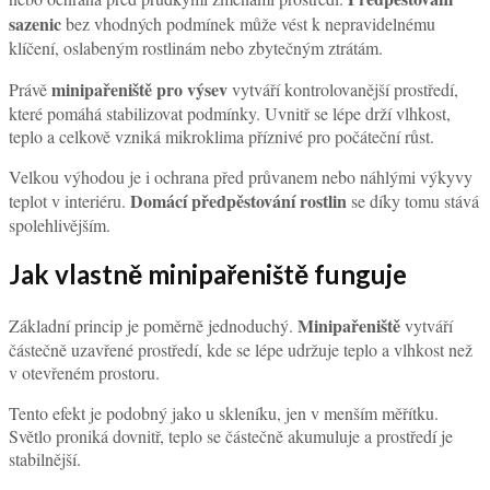
sazenic
bez vhodných podmínek může vést k nepravidelnému
klíčení, oslabeným rostlinám nebo zbytečným ztrátám.
minipařeniště pro výsev
Právě
vytváří kontrolovanější prostředí,
které pomáhá stabilizovat podmínky. Uvnitř se lépe drží vlhkost,
teplo a celkově vzniká mikroklima příznivé pro počáteční růst.
Velkou výhodou je i ochrana před průvanem nebo náhlými výkyvy
Domácí předpěstování rostlin
teplot v interiéru.
se díky tomu stává
spolehlivějším.
Jak vlastně minipařeniště funguje
Minipařeniště
Základní princip je poměrně jednoduchý.
vytváří
částečně uzavřené prostředí, kde se lépe udržuje teplo a vlhkost než
v otevřeném prostoru.
Tento efekt je podobný jako u skleníku, jen v menším měřítku.
Světlo proniká dovnitř, teplo se částečně akumuluje a prostředí je
stabilnější.