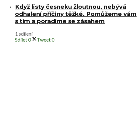
Když listy česneku žloutnou, nebývá
odhalení příčiny těžké. Pomůžeme vám
s tím a poradíme se zásahem
1 sdílení
Sdílet
0
Tweet
0