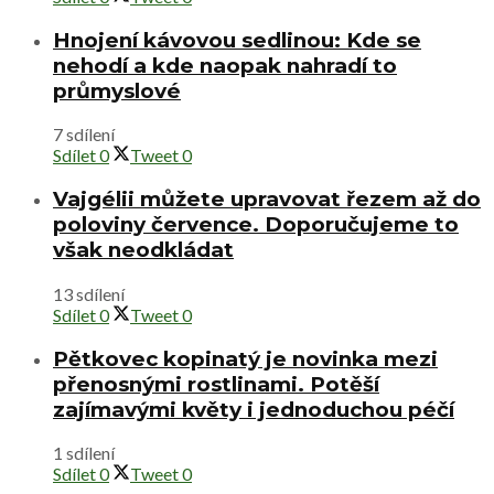
Hnojení kávovou sedlinou: Kde se
nehodí a kde naopak nahradí to
průmyslové
7 sdílení
Sdílet
0
Tweet
0
Vajgélii můžete upravovat řezem až do
poloviny července. Doporučujeme to
však neodkládat
13 sdílení
Sdílet
0
Tweet
0
Pětkovec kopinatý je novinka mezi
přenosnými rostlinami. Potěší
zajímavými květy i jednoduchou péčí
1 sdílení
Sdílet
0
Tweet
0