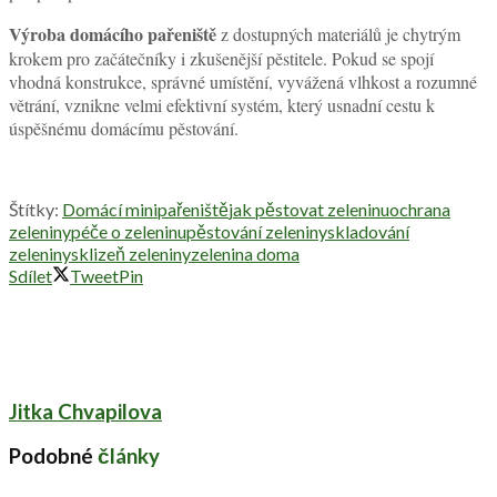
Výroba domácího pařeniště
z dostupných materiálů je chytrým
krokem pro začátečníky i zkušenější pěstitele. Pokud se spojí
vhodná konstrukce, správné umístění, vyvážená vlhkost a rozumné
větrání, vznikne velmi efektivní systém, který usnadní cestu k
úspěšnému domácímu pěstování.
Štítky:
Domácí minipařeniště
jak pěstovat zeleninu
ochrana
zeleniny
péče o zeleninu
pěstování zeleniny
skladování
zeleniny
sklizeň zeleniny
zelenina doma
Sdílet
Tweet
Pin
Jitka Chvapilova
Podobné
články