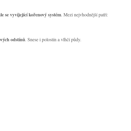
e se vyvíjející kořenový systém
. Mezi nejvhodnější patří:
ových odstínů
. Snese i polostín a vlhčí půdy.