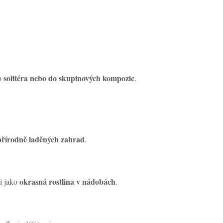
solitéra nebo do skupinových kompozic
ko
.
přírodně laděných zahrad
.
okrasná rostlina v nádobách
 i jako
.