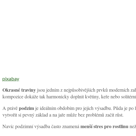
pixabay
Okrasné traviny
jsou jedním z nejpůsobivějších prvků moderních zahra
kompozice dokáže tak harmonicky doplnit květiny, keře nebo solitérní
podzim
A právě
je ideálním obdobím pro jejich výsadbu. Půda je po l
vytvořit si pevný základ a na jaře může bez problémů začít růst.
menší stres pro rostlinu
Navíc podzimní výsadba často znamená
než 