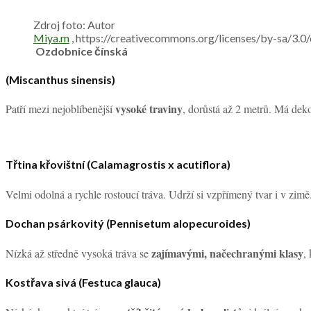
Zdroj foto: Autor
Miya.m
, https://creativecommons.org/licenses/by-sa/3.0
Ozdobnice čínská
(Miscanthus sinensis)
vysoké traviny
Patří mezi nejoblíbenější
, dorůstá až 2 metrů. Má dekor
Třtina křovištní (Calamagrostis x acutiflora)
Velmi odolná a rychle rostoucí tráva. Udrží si vzpřímený tvar i v zim
Dochan psárkovitý (Pennisetum alopecuroides)
zajímavými, načechranými klasy
Nízká až středně vysoká tráva se
,
Kostřava sivá (Festuca glauca)