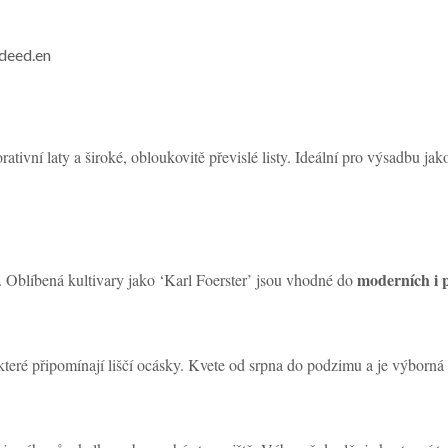
/deed.en
ativní laty a široké, obloukovitě převislé listy. Ideální pro výsadbu ja
moderních i 
ě. Oblíbená kultivary jako ‘Karl Foerster’ jsou vhodné do
 které připomínají liščí ocásky. Kvete od srpna do podzimu a je výborná