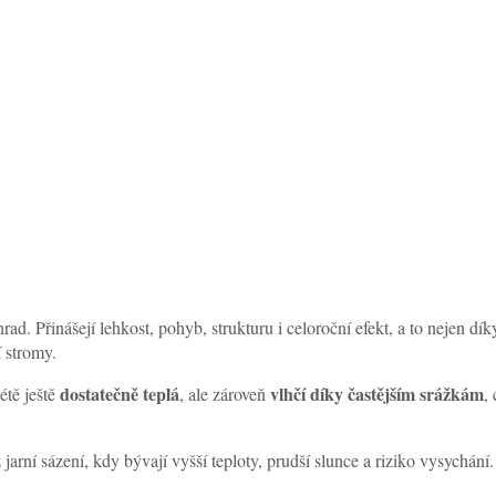
d. Přinášejí lehkost, pohyb, strukturu i celoroční efekt, a to nejen dík
 stromy.
dostatečně teplá
vlhčí díky častějším srážkám
étě ještě
, ale zároveň
,
jarní sázení, kdy bývají vyšší teploty, prudší slunce a riziko vysychání.