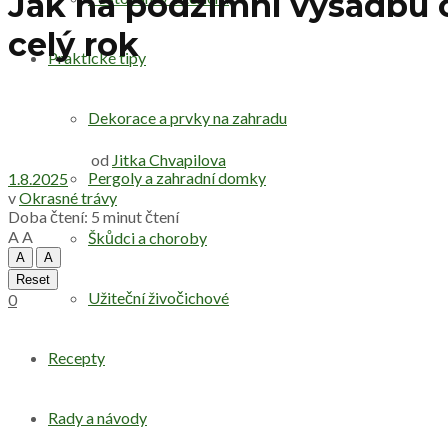
Jak na podzimní výsadbu o
celý rok
Praktické tipy
Dekorace a prvky na zahradu
od
Jitka Chvapilova
Pergoly a zahradní domky
1.8.2025
v
Okrasné trávy
Doba čtení: 5 minut čtení
A
A
Škůdci a choroby
A
A
Reset
Užiteční živočichové
0
Recepty
Rady a návody