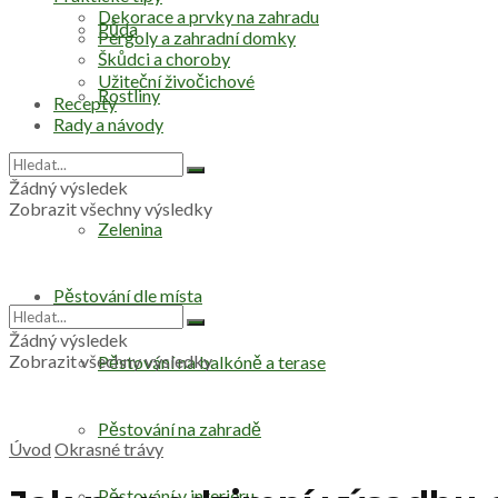
Dekorace a prvky na zahradu
Půda
Pergoly a zahradní domky
Škůdci a choroby
Užiteční živočichové
Rostliny
Recepty
Rady a návody
Stromy
Žádný výsledek
Zobrazit všechny výsledky
Zelenina
Pěstování dle místa
Žádný výsledek
Zobrazit všechny výsledky
Pěstování na balkóně a terase
Pěstování na zahradě
Úvod
Okrasné trávy
Pěstování v interiéru