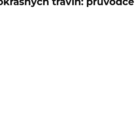
krasných travin: průvodce