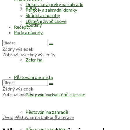
Dekorace a prvky na zahradu
Půda
Pergoly a zahradní domky
Škůdci a choroby
Užiteční živočichové
Rostliny
Recepty
Rady a návody
Stromy
Žádný výsledek
Zobrazit všechny výsledky
Zelenina
Pěstování dle místa
Žádný výsledek
Zobrazit všechny výsledky
Pěstování na balkóně a terase
Pěstování na zahradě
Úvod
Pěstování na balkóně a terase
Pěstování v interiéru