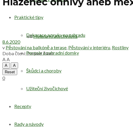
Hlazenec ohnivý aneb mexi
Praktické tipy
Dekorace a prvky na zahradu
od
Helena Kratochvílová
8.6.2020
v
Pěstování na balkóně a terase
,
Pěstování v interiéru
,
Rostliny
Pergoly a zahradní domky
Doba čtení: 2 minut čtení
A
A
A
A
Škůdci a choroby
Reset
0
Užiteční živočichové
Recepty
Rady a návody