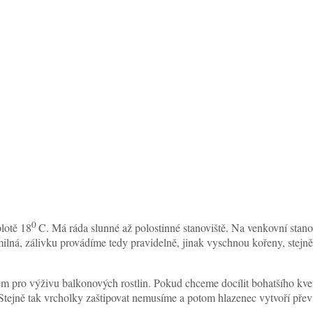
0
plotě 18
C. Má ráda slunné až polostinné stanoviště. Na venkovní stan
milná, zálivku provádíme tedy pravidelně, jinak vyschnou kořeny, stejn
m pro výživu balkonových rostlin. Pokud chceme docílit bohatšího kvet
ejně tak vrcholky zaštipovat nemusíme a potom hlazenec vytvoří převi