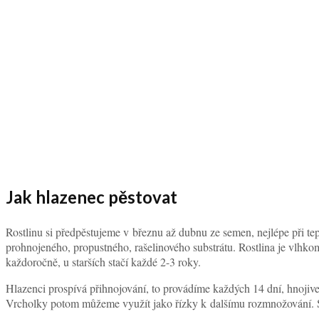
Jak hlazenec pěstovat
Rostlinu si předpěstujeme v březnu až dubnu ze semen, nejlépe při te
prohnojeného, propustného, rašelinového substrátu. Rostlina je vlhko
každoročně, u starších stačí každé 2-3 roky.
Hlazenci prospívá přihnojování, to provádíme každých 14 dní, hnojive
Vrcholky potom můžeme využít jako řízky k dalšímu rozmnožování. St