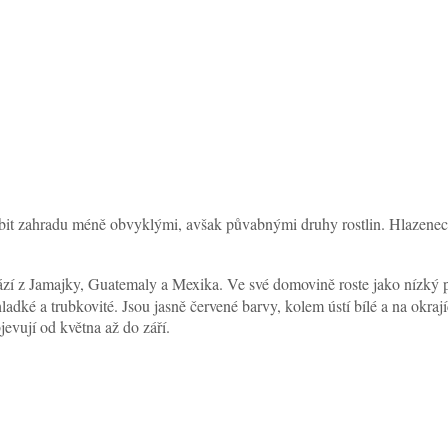
it zahradu méně obvyklými, avšak půvabnými druhy rostlin. Hlazenec 
ází z Jamajky, Guatemaly a Mexika. Ve své domovině roste jako nízký po
hladké a trubkovité. Jsou jasně červené barvy, kolem ústí bílé a na ok
jevují od května až do září.