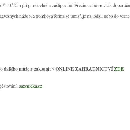
0
0
ě 7
-10
C a při pravidelném zaštipování. Přezimování se však doporuču
závěsných nádob. Stromková forma se umísťuje na lodžii nebo do volné 
a mnoho dalšího můžete zakoupit v ONLINE ZAHRADNICTVÍ
ZDE
 pěstování.
sazenicka.cz