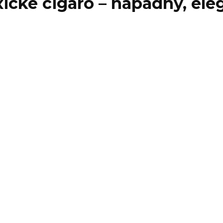
cké cigáro – nápadný, ele