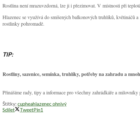
Rostlina není mrazuvzdorná, lze ji i přezimovat. V místnosti při teplot
Hlazenec se využívá do smíšených balkonových truhlíků, květináčů a 
rostlinky pohromadě.
TIP:
Rostliny, sazenice, semínka, truhlíky, potřeby na zahradu 
Přinášíme rady, tipy a informace pro všechny zahrádkáře a milovníky
Štítky:
cuphea
hlazenec ohnivý
Sdílet
Tweet
Pin
1