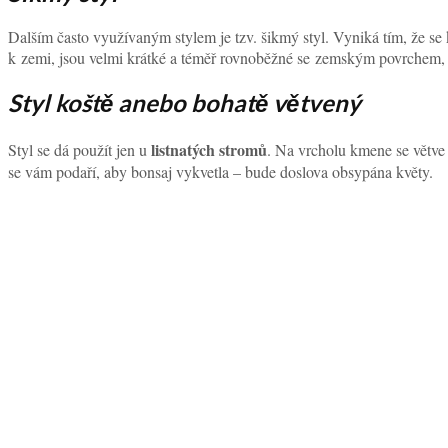
Dalším často využívaným stylem je tzv. šikmý styl. Vyniká tím, že se 
k zemi, jsou velmi krátké a téměř rovnoběžné se zemským povrchem, na
Styl koště anebo bohatě větvený
listnatých stromů
Styl se dá použít jen u
. Na vrcholu kmene se větve 
se vám podaří, aby bonsaj vykvetla – bude doslova obsypána květy.