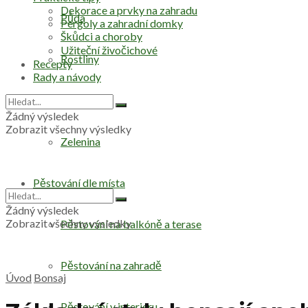
Dekorace a prvky na zahradu
Půda
Pergoly a zahradní domky
Škůdci a choroby
Užiteční živočichové
Rostliny
Recepty
Rady a návody
Stromy
Žádný výsledek
Zobrazit všechny výsledky
Zelenina
Pěstování dle místa
Žádný výsledek
Zobrazit všechny výsledky
Pěstování na balkóně a terase
Pěstování na zahradě
Úvod
Bonsaj
Pěstování v interiéru