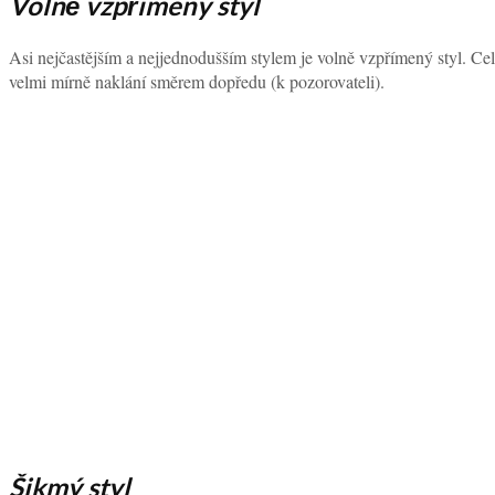
Volně vzpřímený styl
Asi nejčastějším a nejjednodušším stylem je volně vzpřímený styl. Ce
velmi mírně naklání směrem dopředu (k pozorovateli).
Šikmý styl