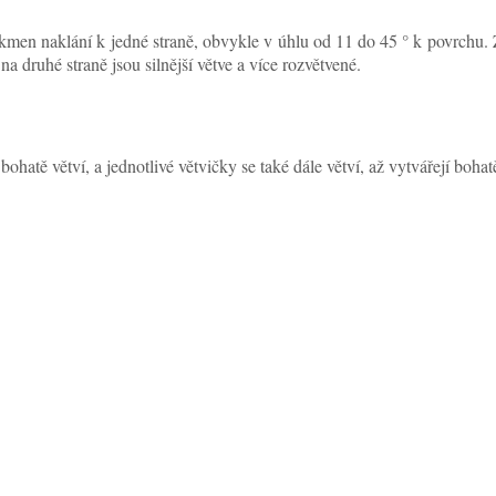
kmen naklání k jedné straně, obvykle v úhlu od 11 do 45 ° k povrchu. Z
 druhé straně jsou silnější větve a více rozvětvené.
bohatě větví, a jednotlivé větvičky se také dále větví, až vytvářejí boh