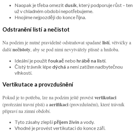
Naopak je třeba omezit
dusík
, který podporuje růst – ten
už v chladném období nepotřebujeme.
Hnojíme nejpozději do konce října.
Odstranění listí a nečistot
listí
Na podzim je nutné pravidelně odstraňovat spadané
, větvičky a
nečistoty
další
, aby se pod nimi nevytvářely plísně a hniloba.
Ideální je použít
foukač
nebo
hrábě na listí
.
Čistý trávník lépe
dýchá
a není zatížen nadbytečnou
vlhkostí.
Vertikutace a provzdušnění
vertikutaci
Pokud je to potřeba, lze na podzim ještě provést
aerifikaci
(prořezání travní plsti) a
(provzdušnění), které trávník
připraví na zimní období.
Tyto zásahy zlepší
příjem živin
a vody.
Vhodné je provést vertikutaci do konce září.