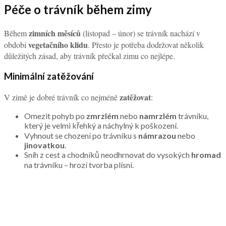
Péče o trávník během zimy
zimních měsíců
Během
(listopad – únor) se trávník nachází v
vegetačního klidu
období
. Přesto je potřeba dodržovat několik
důležitých zásad, aby trávník přečkal zimu co nejlépe.
Minimální zatěžování
zatěžovat
V zimě je dobré trávník co nejméně
:
Omezit pohyb po
zmrzlém
nebo
namrzlém
trávníku,
který je velmi křehký a náchylný k poškození.
Vyhnout se chození po trávníku s
námrazou
nebo
jinovatkou
.
Sníh z cest a chodníků neodhrnovat do vysokých
hromad
na trávníku – hrozí tvorba plísní.