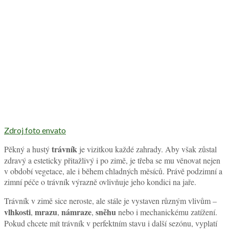
Zdroj foto envato
trávník
Pěkný a hustý
je vizitkou každé zahrady. Aby však zůstal
zdravý a esteticky přitažlivý i po zimě, je třeba se mu věnovat nejen
v období vegetace, ale i během chladných měsíců. Právě podzimní a
zimní péče o trávník výrazně ovlivňuje jeho kondici na jaře.
Trávník v zimě sice neroste, ale stále je vystaven různým vlivům –
vlhkosti
mrazu
námraze
sněhu
,
,
,
nebo i mechanickému zatížení.
Pokud chcete mít trávník v perfektním stavu i další sezónu, vyplatí