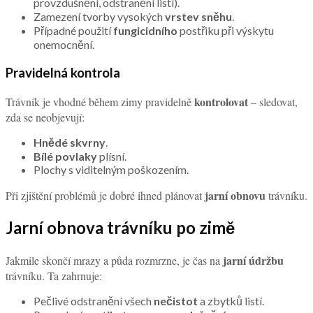
provzdušnění, odstranění listí).
Zamezení tvorby vysokých
vrstev sněhu
.
Případné použití
fungicidního
postřiku při výskytu
onemocnění.
Pravidelná kontrola
kontrolovat
Trávník je vhodné během zimy pravidelně
– sledovat,
zda se neobjevují:
Hnědé skvrny
.
Bílé povlaky
plísní.
Plochy s viditelným poškozením.
jarní obnovu
Při zjištění problémů je dobré ihned plánovat
trávníku.
Jarní obnova trávníku po zimě
jarní údržbu
Jakmile skončí mrazy a půda rozmrzne, je čas na
trávníku. Ta zahrnuje:
Pečlivé odstranění všech
nečistot
a zbytků listí.