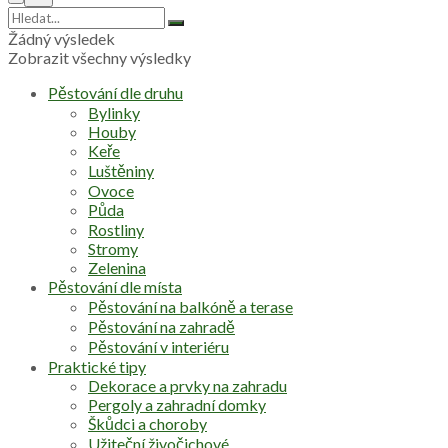
Žádný výsledek
Zobrazit všechny výsledky
Pěstování dle druhu
Bylinky
Houby
Keře
Luštěniny
Ovoce
Půda
Rostliny
Stromy
Zelenina
Pěstování dle místa
Pěstování na balkóně a terase
Pěstování na zahradě
Pěstování v interiéru
Praktické tipy
Dekorace a prvky na zahradu
Pergoly a zahradní domky
Škůdci a choroby
Užiteční živočichové