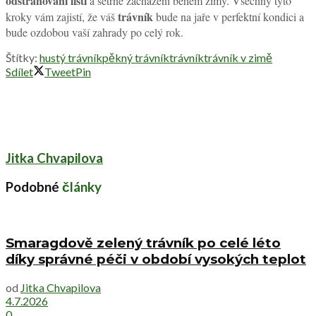
odstraňování listí
a šetrné zacházení během zimy. Všechny tyto
trávník
kroky vám zajistí, že váš
bude na jaře v perfektní kondici a
bude ozdobou vaší zahrady po celý rok.
Štítky:
hustý trávník
pěkný trávník
trávník
trávník v zimě
Sdílet
Tweet
Pin
Jitka Chvapilova
Podobné
články
Smaragdově zelený trávník po celé léto
díky správné péči v období vysokých teplot
od
Jitka Chvapilova
4.7.2026
0