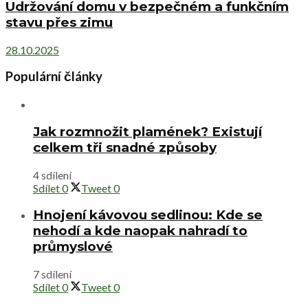
Udržování domu v bezpečném a funkčním
stavu přes zimu
28.10.2025
Populární články
Jak rozmnožit plamének? Existují
celkem tři snadné způsoby
4 sdílení
Sdílet
0
Tweet
0
Hnojení kávovou sedlinou: Kde se
nehodí a kde naopak nahradí to
průmyslové
7 sdílení
Sdílet
0
Tweet
0