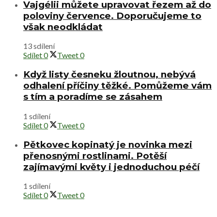
Vajgélii můžete upravovat řezem až do
poloviny července. Doporučujeme to
však neodkládat
13 sdílení
Sdílet
0
Tweet
0
Když listy česneku žloutnou, nebývá
odhalení příčiny těžké. Pomůžeme vám
s tím a poradíme se zásahem
1 sdílení
Sdílet
0
Tweet
0
Pětkovec kopinatý je novinka mezi
přenosnými rostlinami. Potěší
zajímavými květy i jednoduchou péčí
1 sdílení
Sdílet
0
Tweet
0