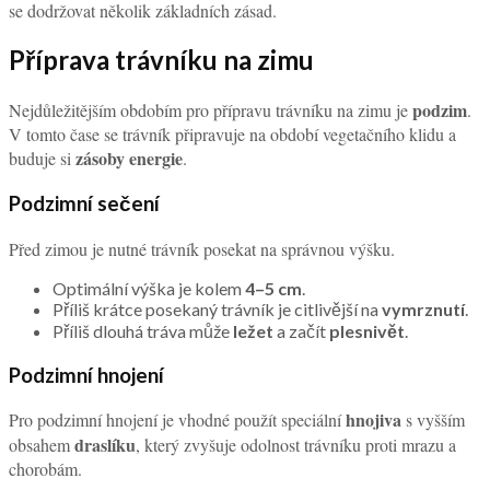
se dodržovat několik základních zásad.
Příprava trávníku na zimu
podzim
Nejdůležitějším obdobím pro přípravu trávníku na zimu je
.
V tomto čase se trávník připravuje na období vegetačního klidu a
zásoby energie
buduje si
.
Podzimní sečení
Před zimou je nutné trávník posekat na správnou výšku.
Optimální výška je kolem
4–5 cm
.
Příliš krátce posekaný trávník je citlivější na
vymrznutí
.
Příliš dlouhá tráva může
ležet
a začít
plesnivět
.
Podzimní hnojení
hnojiva
Pro podzimní hnojení je vhodné použít speciální
s vyšším
draslíku
obsahem
, který zvyšuje odolnost trávníku proti mrazu a
chorobám.