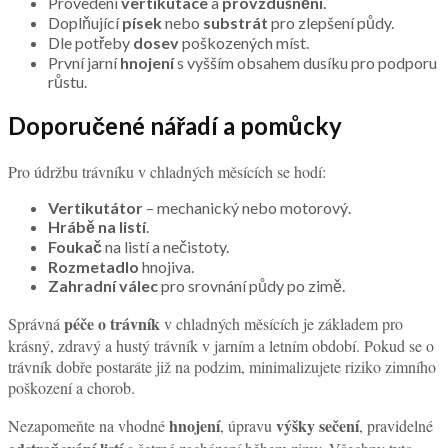
Provedení
vertikutace
a
provzdušnění
.
Doplňující
písek
nebo
substrát
pro zlepšení půdy.
Dle potřeby
dosev
poškozených míst.
První jarní
hnojení
s vyšším obsahem dusíku pro podporu
růstu.
Doporučené nářadí a pomůcky
Pro údržbu trávníku v chladných měsících se hodí:
Vertikutátor
– mechanický nebo motorový.
Hrábě na listí
.
Foukač
na listí a nečistoty.
Rozmetadlo
hnojiva.
Zahradní válec
pro srovnání půdy po zimě.
péče o trávník
Správná
v chladných měsících je základem pro
krásný, zdravý a hustý trávník v jarním a letním období. Pokud se o
trávník dobře postaráte již na podzim, minimalizujete riziko zimního
poškození a chorob.
hnojení
výšky sečení
Nezapomeňte na vhodné
, úpravu
, pravidelné