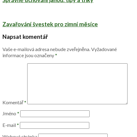
Správné uchování jahod: tipy a triky
Zavařování švestek pro zimní měsíce
Napsat komentář
Vaše e-mailová adresa nebude zveřejněna.
Vyžadované
informace jsou označeny
*
Komentář
*
Jméno
*
E-mail
*
Webová stránka