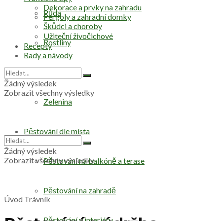
Dekorace a prvky na zahradu
Půda
Pergoly a zahradní domky
Škůdci a choroby
Užiteční živočichové
Rostliny
Recepty
Rady a návody
Stromy
Žádný výsledek
Zobrazit všechny výsledky
Zelenina
Pěstování dle místa
Žádný výsledek
Zobrazit všechny výsledky
Pěstování na balkóně a terase
Pěstování na zahradě
Úvod
Trávník
Pěstování v interiéru