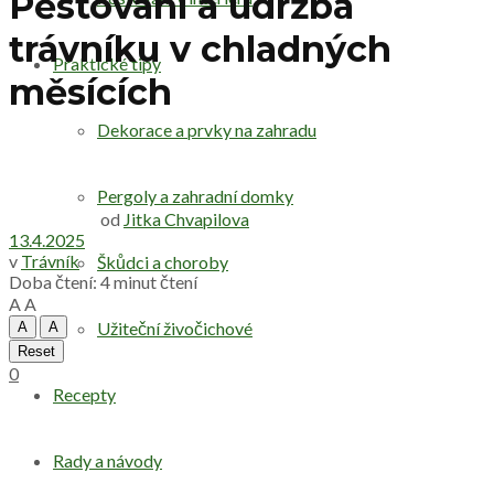
Pěstování a údržba
trávníku v chladných
Praktické tipy
měsících
Dekorace a prvky na zahradu
Pergoly a zahradní domky
od
Jitka Chvapilova
13.4.2025
v
Trávník
Škůdci a choroby
Doba čtení: 4 minut čtení
A
A
Užiteční živočichové
A
A
Reset
0
Recepty
Rady a návody