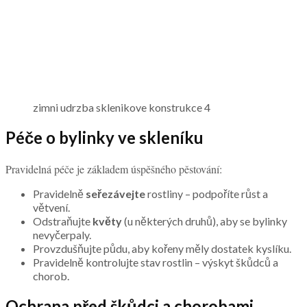
zimni udrzba sklenikove konstrukce 4
Péče o bylinky ve skleníku
Pravidelná péče je základem úspěšného pěstování:
Pravidelně
seřezávejte
rostliny – podpoříte růst a
větvení.
Odstraňujte
květy
(u některých druhů), aby se bylinky
nevyčerpaly.
Provzdušňujte půdu, aby kořeny měly dostatek kyslíku.
Pravidelně kontrolujte stav rostlin – výskyt škůdců a
chorob.
Ochrana před škůdci a chorobami