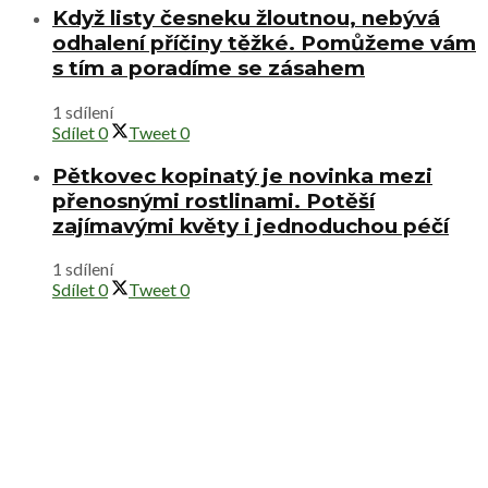
Když listy česneku žloutnou, nebývá
odhalení příčiny těžké. Pomůžeme vám
s tím a poradíme se zásahem
1 sdílení
Sdílet
0
Tweet
0
Pětkovec kopinatý je novinka mezi
přenosnými rostlinami. Potěší
zajímavými květy i jednoduchou péčí
1 sdílení
Sdílet
0
Tweet
0