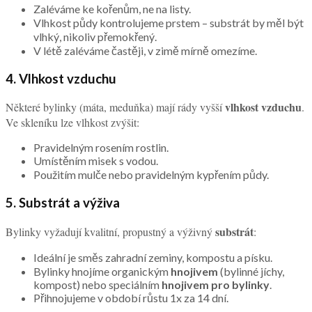
Zaléváme ke kořenům, ne na listy.
Vlhkost půdy kontrolujeme prstem – substrát by měl být
vlhký, nikoliv přemokřený.
V létě zaléváme častěji, v zimě mírně omezíme.
4. Vlhkost vzduchu
vlhkost vzduchu
Některé bylinky (máta, meduňka) mají rády vyšší
.
Ve skleníku lze vlhkost zvýšit:
Pravidelným rosením rostlin.
Umístěním misek s vodou.
Použitím mulče nebo pravidelným kypřením půdy.
5. Substrát a výživa
substrát
Bylinky vyžadují kvalitní, propustný a výživný
:
Ideální je směs zahradní zeminy, kompostu a písku.
Bylinky hnojíme organickým
hnojivem
(bylinné jíchy,
kompost) nebo speciálním
hnojivem pro bylinky
.
Přihnojujeme v období růstu 1x za 14 dní.