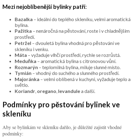
Mezi nejoblíbenější bylinky patří:
Bazalka
– ideální do teplého skleníku, velmi aromatická
bylina.
Pažitka
– nenáročná na pěstování, roste i v chladnějším
prostředí.
Petržel
– dvouletá bylina vhodná pro pěstování ve
skleníku i venku.
Máta
– vyžaduje vlhčí prostředí, rychle se rozrůstá.
Meduňka
– aromatická bylina s citronovou vůní.
Rozmarýn
– teplomilná bylina, miluje slunné místo.
Tymián
– vhodný do suchého a slunného prostředí.
Majoránka
– velmi oblíbená v kuchyni, vyžaduje teplo a
světlo.
Koriandr
,
oregano
,
levandule
a další.
Podmínky pro pěstování bylinek ve
skleníku
Aby se bylinkám ve skleníku dařilo, je důležité zajistit vhodné
podmínky: