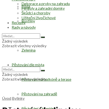
Dekorace a prvky na zahradu
Půda
Pergoly a zahradní domky
Škůdci a choroby
Užiteční živočichové
Rostliny
Recepty
Rady a návody
Stromy
Žádný výsledek
Zobrazit všechny výsledky
Zelenina
Pěstování dle místa
Žádný výsledek
Zobrazit všechny výsledky
Pěstování na balkóně a terase
Pěstování na zahradě
Úvod
Bylinky
Pěstování v interiéru