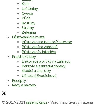
Keře
Luštěniny
Ovoce
Půda
Rostliny
Stromy
Zelenina
Pěstování dle místa
Pěstování na balkóně a terase
Pěstování na zahradě
Pěstování v interiéru
Praktické tipy
Dekorace a prvky na zahradu
Pergoly a zahradní domky
Škůdci a choroby
Užiteční živočichové
Recepty
Rady a návody
© 2017-2021
sazenicka.cz
- Všechna práva vyhrazena