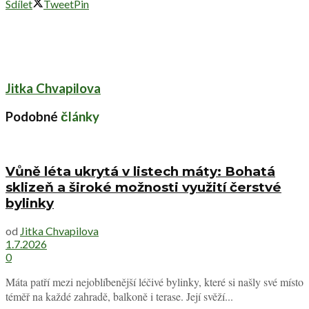
Sdílet
Tweet
Pin
Jitka Chvapilova
Podobné
články
Vůně léta ukrytá v listech máty: Bohatá
sklizeň a široké možnosti využití čerstvé
bylinky
od
Jitka Chvapilova
1.7.2026
0
Máta patří mezi nejoblíbenější léčivé bylinky, které si našly své místo
téměř na každé zahradě, balkoně i terase. Její svěží...