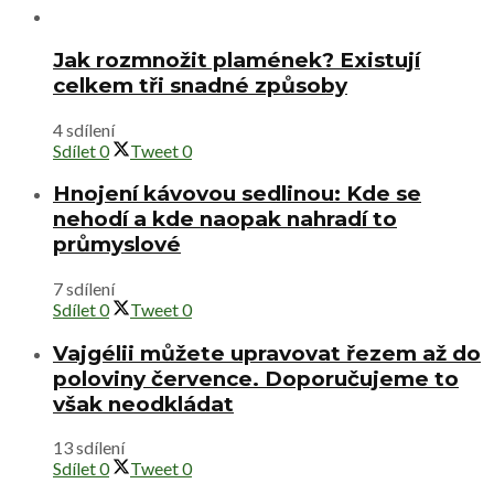
Jak rozmnožit plamének? Existují
celkem tři snadné způsoby
4 sdílení
Sdílet
0
Tweet
0
Hnojení kávovou sedlinou: Kde se
nehodí a kde naopak nahradí to
průmyslové
7 sdílení
Sdílet
0
Tweet
0
Vajgélii můžete upravovat řezem až do
poloviny července. Doporučujeme to
však neodkládat
13 sdílení
Sdílet
0
Tweet
0