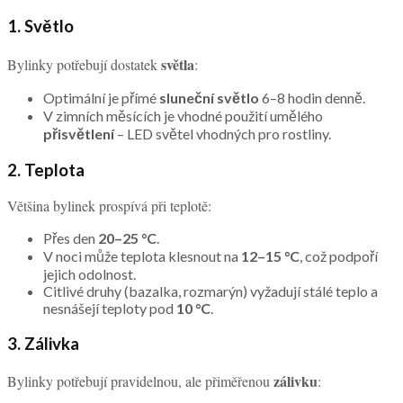
1. Světlo
světla
Bylinky potřebují dostatek
:
Optimální je přímé
sluneční světlo
6–8 hodin denně.
V zimních měsících je vhodné použití umělého
přisvětlení
– LED světel vhodných pro rostliny.
2. Teplota
Většina bylinek prospívá při teplotě:
Přes den
20–25 °C
.
V noci může teplota klesnout na
12–15 °C
, což podpoří
jejich odolnost.
Citlivé druhy (bazalka, rozmarýn) vyžadují stálé teplo a
nesnášejí teploty pod
10 °C
.
3. Zálivka
zálivku
Bylinky potřebují pravidelnou, ale přiměřenou
: