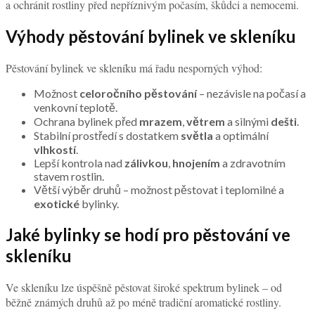
a ochránit rostliny před nepříznivým počasím, škůdci a nemocemi.
Výhody pěstování bylinek ve skleníku
Pěstování bylinek ve skleníku má řadu nesporných výhod:
Možnost
celoročního pěstování
– nezávisle na počasí a
venkovní teplotě.
Ochrana bylinek před
mrazem
,
větrem
a silnými
dešti
.
Stabilní prostředí s dostatkem
světla
a optimální
vlhkostí
.
Lepší kontrola nad
zálivkou
,
hnojením
a zdravotním
stavem rostlin.
Větší výběr druhů – možnost pěstovat i teplomilné a
exotické
bylinky.
Jaké bylinky se hodí pro pěstování ve
skleníku
Ve skleníku lze úspěšně pěstovat široké spektrum bylinek – od
běžně známých druhů až po méně tradiční aromatické rostliny.