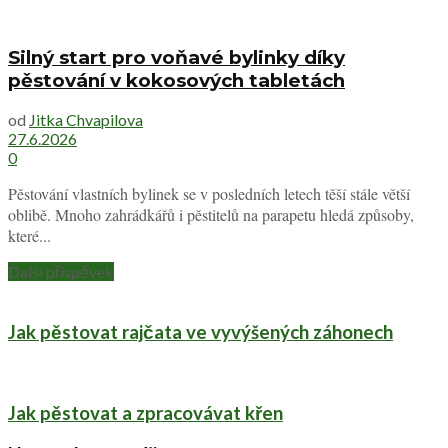
Silný start pro voňavé bylinky díky
pěstování v kokosových tabletách
od
Jitka Chvapilova
27.6.2026
0
Pěstování vlastních bylinek se v posledních letech těší stále větší
oblibě. Mnoho zahrádkářů i pěstitelů na parapetu hledá způsoby,
které...
Další příspěvek
Jak pěstovat rajčata ve vyvýšených záhonech
Jak pěstovat a zpracovávat křen