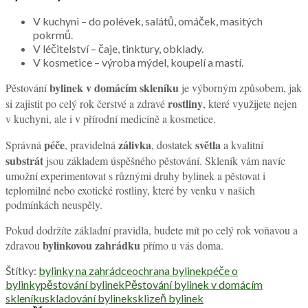
V kuchyni – do polévek, salátů, omáček, masitých
pokrmů.
V léčitelství – čaje, tinktury, obklady.
V kosmetice – výroba mýdel, koupelí a mastí.
bylinek v domácím skleníku
Pěstování
je výborným způsobem, jak
rostliny
si zajistit po celý rok čerstvé a zdravé
, které využijete nejen
v kuchyni, ale i v přírodní medicíně a kosmetice.
péče
zálivka
světla
Správná
, pravidelná
, dostatek
a kvalitní
substrát
jsou základem úspěšného pěstování. Skleník vám navíc
umožní experimentovat s různými druhy bylinek a pěstovat i
teplomilné nebo exotické rostliny, které by venku v našich
podmínkách neuspěly.
Pokud dodržíte základní pravidla, budete mít po celý rok voňavou a
bylinkovou zahrádku
zdravou
přímo u vás doma.
Štítky:
bylinky na zahrádce
ochrana bylinek
péče o
bylinky
pěstování bylinek
Pěstování bylinek v domácím
skleníku
skladování bylinek
sklizeň bylinek