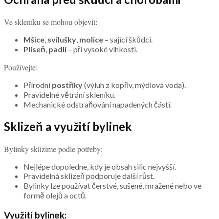
Ve skleníku se mohou objevit:
Mšice
,
svilušky
,
molice
– sající škůdci.
Plíseň
,
padlí
– při vysoké vlhkosti.
Používejte:
Přírodní
postřiky
(výluh z kopřiv, mýdlová voda).
Pravidelné větrání skleníku.
Mechanické odstraňování napadených částí.
Sklizeň a využití bylinek
Bylinky sklízíme podle potřeby:
Nejlépe dopoledne, kdy je obsah silic nejvyšší.
Pravidelná sklizeň podporuje další růst.
Bylinky lze používat čerstvé, sušené, mražené nebo ve
formě olejů a octů.
Využití bylinek: