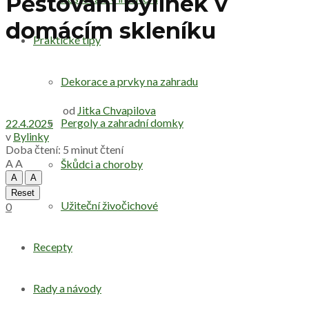
Pěstování bylinek v
domácím skleníku
Praktické tipy
Dekorace a prvky na zahradu
od
Jitka Chvapilova
Pergoly a zahradní domky
22.4.2025
v
Bylinky
Doba čtení: 5 minut čtení
A
A
Škůdci a choroby
A
A
Reset
Užiteční živočichové
0
Recepty
Rady a návody