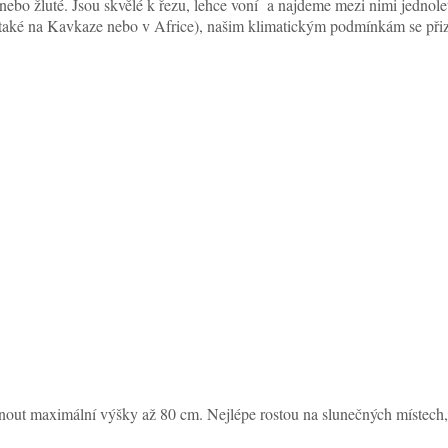
nebo žluté. Jsou skvělé k řezu, lehce voní a najdeme mezi nimi jednolet
 také na Kavkaze nebo v Africe), našim klimatickým podmínkám se přizp
out maximální výšky až 80 cm. Nejlépe rostou na slunečných místech,