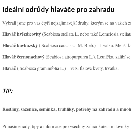
Ideální odrůdy hlaváče pro zahradu
Vybrali jsme pro vás čtyři nejzajímavější druhy, kterým se na vašich zá
Hlaváč hvězdicovitý
(Scabiosa stellata L. nebo také Lomelosia stella
Hlaváč kavkazský
( Scabiosa caucasica M. Bieb.) – trvalka. Menší kv
Hlaváč černonachový
(Scabiosa atropurpurea L.). Letnička, zalíbí 
Hlaváč
( Scabiosa graminifolia L.) – větší fialové květy, trvalka.
TIP:
Rostliny, sazenice, semínka, truhlíky, potřeby na zahradu 
Přinášíme rady, tipy a informace pro všechny zahrádkáře a milovníky