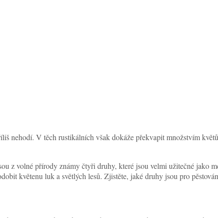
iš nehodí. V těch rustikálních však dokáže překvapit množstvím květů i
sou z volné přírody známy čtyři druhy, které jsou velmi užitečné jako m
dobit květenu luk a světlých lesů. Zjistěte, jaké druhy jsou pro pěstová