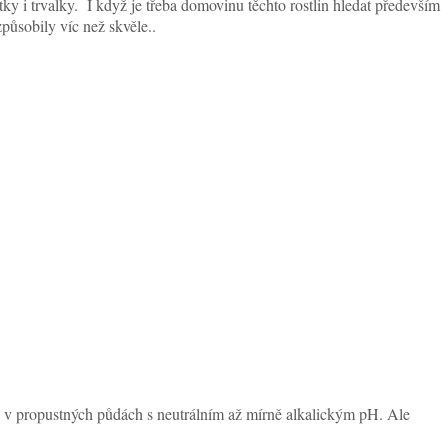
ky i trvalky. I když je třeba domovinu těchto rostlin hledat především
ůsobily víc než skvěle..
 v propustných půdách s neutrálním až mírně alkalickým pH. Ale