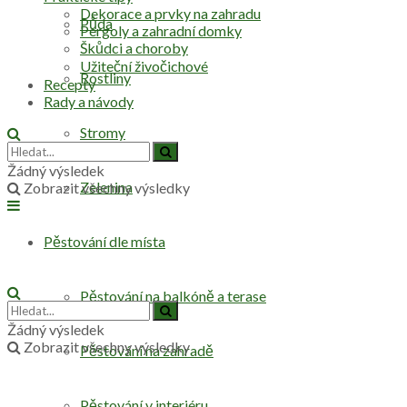
Dekorace a prvky na zahradu
Půda
Pergoly a zahradní domky
Škůdci a choroby
Užiteční živočichové
Rostliny
Recepty
Rady a návody
Stromy
Žádný výsledek
Zelenina
Zobrazit všechny výsledky
Pěstování dle místa
Pěstování na balkóně a terase
Žádný výsledek
Zobrazit všechny výsledky
Pěstování na zahradě
Pěstování v interiéru