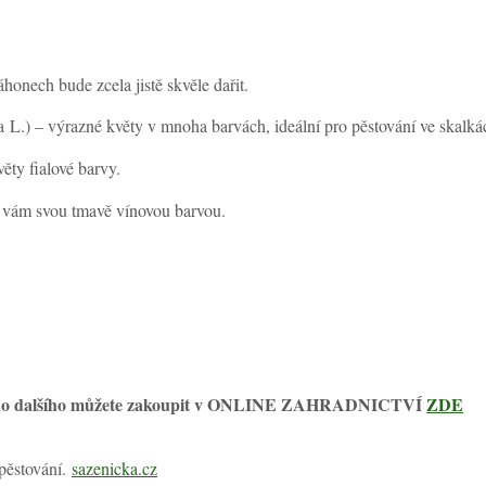
honech bude zcela jistě skvěle dařit.
ta L.) – výrazné květy v mnoha barvách, ideální pro pěstování ve skalkác
ěty fialové barvy.
se vám svou tmavě vínovou barvou.
a mnoho dalšího můžete zakoupit v ONLINE ZAHRADNICTVÍ
ZDE
 pěstování.
sazenicka.cz