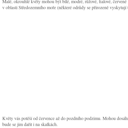
Malé, okrouhlé květy mohou být bílé, modré, růžové, fialové, červené 
v oblasti Středozemního moře (některé odrůdy se přirozeně vyskytují
Květy vás potěší od července až do pozdního podzimu. Mohou dosáhn
bude se jim dařit i na skalkách.