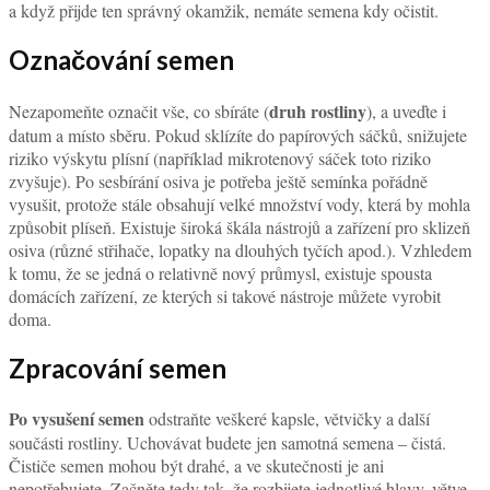
a když přijde ten správný okamžik, nemáte semena kdy očistit.
Označování semen
druh rostliny
Nezapomeňte označit vše, co sbíráte (
), a uveďte i
datum a místo sběru. Pokud sklízíte do papírových sáčků, snižujete
riziko výskytu plísní (například mikrotenový sáček toto riziko
zvyšuje). Po sesbírání osiva je potřeba ještě semínka pořádně
vysušit, protože stále obsahují velké množství vody, která by mohla
způsobit plíseň. Existuje široká škála nástrojů a zařízení pro sklizeň
osiva (různé střihače, lopatky na dlouhých tyčích apod.). Vzhledem
k tomu, že se jedná o relativně nový průmysl, existuje spousta
domácích zařízení, ze kterých si takové nástroje můžete vyrobit
doma.
Zpracování semen
Po vysušení semen
odstraňte veškeré kapsle, větvičky a další
součásti rostliny. Uchovávat budete jen samotná semena – čistá.
Čističe semen mohou být drahé, a ve skutečnosti je ani
nepotřebujete. Začněte tedy tak, že rozbijete jednotlivé hlavy, větve