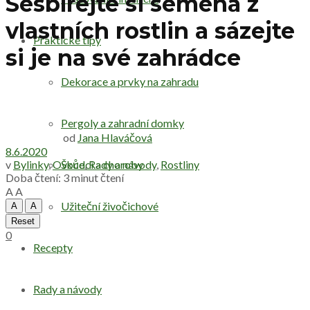
Sesbírejte si semena z
vlastních rostlin a sázejte
Praktické tipy
si je na své zahrádce
Dekorace a prvky na zahradu
Pergoly a zahradní domky
od
Jana Hlaváčová
8.6.2020
v
Bylinky
,
Ovoce
,
Rady a návody
,
Rostliny
Škůdci a choroby
Doba čtení: 3 minut čtení
A
A
Užiteční živočichové
A
A
Reset
0
Recepty
Rady a návody