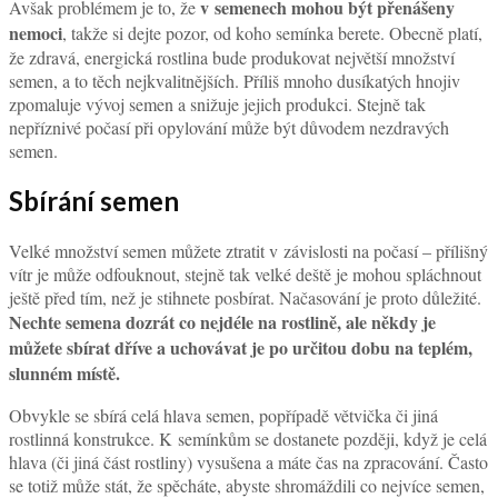
v semenech mohou být přenášeny
Avšak problémem je to, že
nemoci
, takže si dejte pozor, od koho semínka berete. Obecně platí,
že zdravá, energická rostlina bude produkovat největší množství
semen, a to těch nejkvalitnějších. Příliš mnoho dusíkatých hnojiv
zpomaluje vývoj semen a snižuje jejich produkci. Stejně tak
nepříznivé počasí při opylování může být důvodem nezdravých
semen.
Sbírání semen
Velké množství semen můžete ztratit v závislosti na počasí – přílišný
vítr je může odfouknout, stejně tak velké deště je mohou spláchnout
ještě před tím, než je stihnete posbírat. Načasování je proto důležité.
Nechte semena dozrát co nejdéle na rostlině, ale někdy je
můžete sbírat dříve a uchovávat je po určitou dobu na teplém,
slunném místě.
Obvykle se sbírá celá hlava semen, popřípadě větvička či jiná
rostlinná konstrukce. K semínkům se dostanete později, když je celá
hlava (či jiná část rostliny) vysušena a máte čas na zpracování. Často
se totiž může stát, že spěcháte, abyste shromáždili co nejvíce semen,