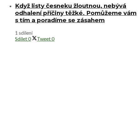
Když listy česneku žloutnou, nebývá
odhalení příčiny těžké. Pomůžeme vám
s tím a poradíme se zásahem
1 sdílení
Sdílet
0
Tweet
0