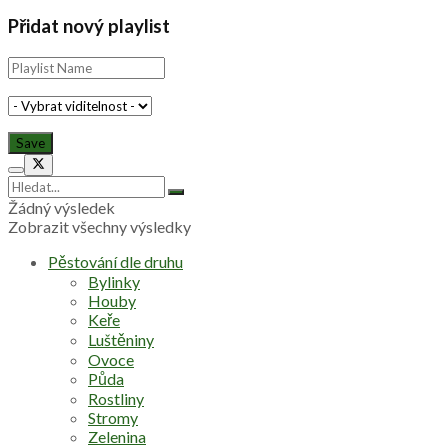
Přidat nový playlist
Žádný výsledek
Zobrazit všechny výsledky
Pěstování dle druhu
Bylinky
Houby
Keře
Luštěniny
Ovoce
Půda
Rostliny
Stromy
Zelenina