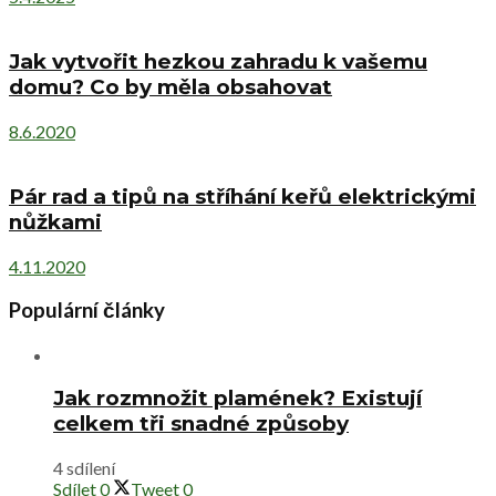
Jak vytvořit hezkou zahradu k vašemu
domu? Co by měla obsahovat
8.6.2020
Pár rad a tipů na stříhání keřů elektrickými
nůžkami
4.11.2020
Populární články
Jak rozmnožit plamének? Existují
celkem tři snadné způsoby
4 sdílení
Sdílet
0
Tweet
0