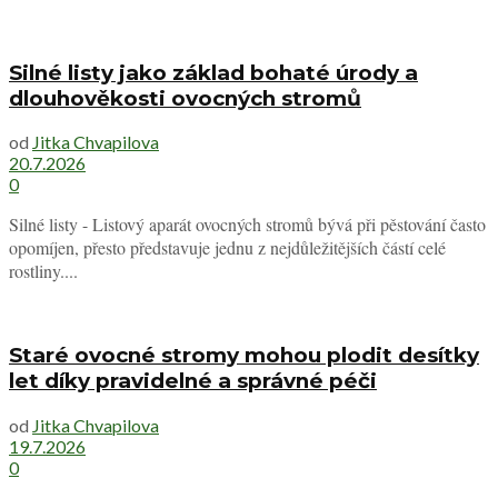
Silné listy jako základ bohaté úrody a
dlouhověkosti ovocných stromů
od
Jitka Chvapilova
20.7.2026
0
Silné listy - Listový aparát ovocných stromů bývá při pěstování často
opomíjen, přesto představuje jednu z nejdůležitějších částí celé
rostliny....
Staré ovocné stromy mohou plodit desítky
let díky pravidelné a správné péči
od
Jitka Chvapilova
19.7.2026
0