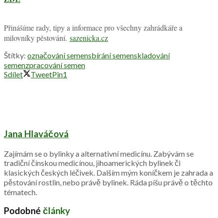
Přinášíme rady, tipy a informace pro všechny zahrádkáře a
milovníky pěstování.
sazenicka.cz
Štítky:
označování semen
sbírání semen
skladování
semen
zpracování semen
Sdílet
Tweet
Pin
1
Jana Hlaváčová
Zajímám se o bylinky a alternativní medicínu. Zabývám se
tradiční čínskou medicínou, jihoamerických bylinek či
klasických českých léčivek. Dalším mým koníčkem je zahrada a
pěstování rostlin, nebo právě bylinek. Ráda píšu právě o těchto
tématech.
Podobné
články