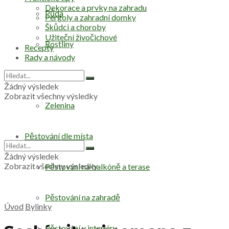
Dekorace a prvky na zahradu
Půda
Pergoly a zahradní domky
Škůdci a choroby
Užiteční živočichové
Rostliny
Recepty
Rady a návody
Stromy
Žádný výsledek
Zobrazit všechny výsledky
Zelenina
Pěstování dle místa
Žádný výsledek
Zobrazit všechny výsledky
Pěstování na balkóně a terase
Pěstování na zahradě
Úvod
Bylinky
Pěstování v interiéru