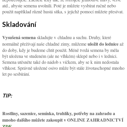
atd., abyste semena uvolnili. Poté je můžete vysbírat ručně nebo
použít například různě hustá sítka, s jejichž pomocí můžete přesívat.
Skladování
Vysušená semena
skladujte v chladnu a suchu. Druhy, které
uložit do lednice
normálně přežívají naše chladné zimy, můžeme
až
do doby, kdy je budeme chtít použít. Méně tvrdá semena by měla
být uložena ve studeném (ale ne vlhkém) sklepě nebo i v lednici.
Semena utěsněte také do nádob s víčkem, aby se k nim nedostala
vlhkost. Správně uložené osivo může být stále životaschopné mnoho
let po sesbírání.
TIP:
Rostliny, sazenice, semínka, truhlíky, potřeby na zahradu a
mnoho dalšího můžete zakoupit v ONLINE ZAHRADNICTVÍ
ZDE