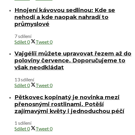
Hnojení kávovou sedlinou: Kde se
nehodí a kde naopak nahradí to
průmyslové
7 sdílení
Sdílet
0
Tweet
0
Vajgélii můžete upravovat řezem až do
poloviny července. Doporučujeme to
však neodkládat
13 sdílení
Sdílet
0
Tweet
0
Pětkovec kopinatý je novinka mezi
přenosnými rostlinami. Potěší
zajímavými květy i jednoduchou péčí
1 sdílení
Sdílet
0
Tweet
0