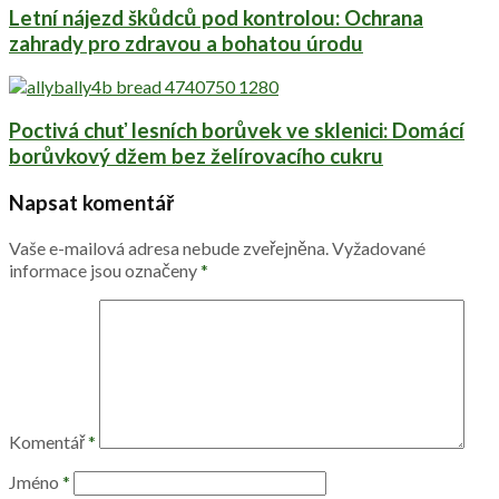
Letní nájezd škůdců pod kontrolou: Ochrana
zahrady pro zdravou a bohatou úrodu
Poctivá chuť lesních borůvek ve sklenici: Domácí
borůvkový džem bez želírovacího cukru
Napsat komentář
Vaše e-mailová adresa nebude zveřejněna.
Vyžadované
informace jsou označeny
*
Komentář
*
Jméno
*