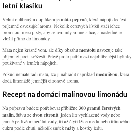
letní klasiku
máta peprná
Velmi oblíbeným doplňkem je
, která nápoji dodává
příjemně osvěžující aroma. Několik čerstvých lístků stačí lehce
promnout mezi prsty, aby se uvolnily vonné silice, a následně je
vložit přímo do limonády.
mentolu
Máta nejen krásně voní, ale díky obsahu
navozuje také
příjemný pocit svěžesti. Právě proto patří mezi nejoblíbenější bylinky
používané v letních nápojích.
meduňkou
Pokud nemáte rádi mátu, lze ji nahradit například
, která
dodá limonádě jemnější citronové aroma.
Recept na domácí malinovou limonádu
300 gramů čerstvých
Na přípravu budete potřebovat přibližně
malin
dvou citronů
, šťávu ze
, jeden litr vychlazené vody nebo
jemně perlivé minerální vody, tři až čtyři lžíce medu nebo třtinového
máty
cukru podle chuti, několik snítek
a kostky ledu.