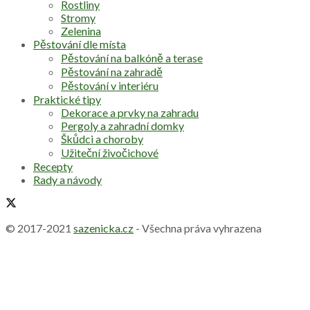
Rostliny
Stromy
Zelenina
Pěstování dle místa
Pěstování na balkóně a terase
Pěstování na zahradě
Pěstování v interiéru
Praktické tipy
Dekorace a prvky na zahradu
Pergoly a zahradní domky
Škůdci a choroby
Užiteční živočichové
Recepty
Rady a návody
© 2017-2021
sazenicka.cz
- Všechna práva vyhrazena