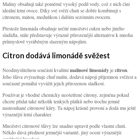
Maliny obsahují také poměrně vysoký podíl vody, což z nich činí
ideální letní ovoce. Díky své svěží chuti se dobře kombinují s
citronem, mátou, meduňkou i dalším sezónním ovocem.
Přestože limonáda obsahuje určité množství cukru nebo jiného
sladidla, stále představuje výrazně přirozenější alternativu k mnoha
průmyslově vyráběným slazeným nápojům.
Citron dodává limonádě svěžest
malinové limonády
citron
Neodmyslitelnou součástí kvalitní
je
.
Jeho šťáva zvýrazňuje chuť malin, dodává nápoji příjemnou svěžest a
současně pomáhá vyvážit jejich přirozenou sladkost.
Používat je vhodné chemicky neošetřené citrony, zejména pokud
chcete přidat také několik tenkých plátků nebo trochu jemně
nastrouhané citronové kůry. Ta nápoj krásně provoní a dodá mu ještě
výraznější letní charakter.
Množství citronové šťávy lze snadno upravit podle vlastní chuti.
Někdo dává přednost jemnější variantě, jiný ocení výraznější
osvěžující kyselost.