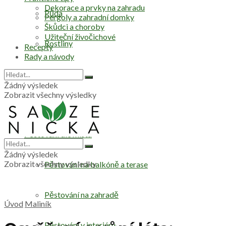
Dekorace a prvky na zahradu
Půda
Pergoly a zahradní domky
Škůdci a choroby
Užiteční živočichové
Rostliny
Recepty
Rady a návody
Stromy
Žádný výsledek
Zobrazit všechny výsledky
Zelenina
Pěstování dle místa
Žádný výsledek
Zobrazit všechny výsledky
Pěstování na balkóně a terase
Pěstování na zahradě
Úvod
Maliník
Pěstování v interiéru