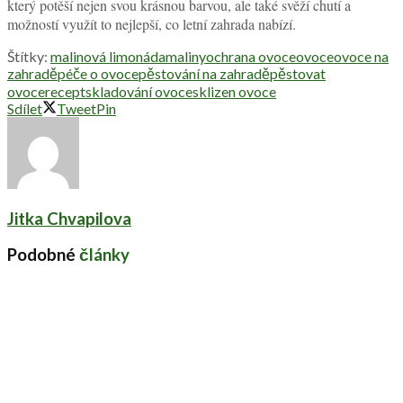
který potěší nejen svou krásnou barvou, ale také svěží chutí a
možností využít to nejlepší, co letní zahrada nabízí.
Štítky:
malinová limonáda
maliny
ochrana ovoce
ovoce
ovoce na
zahradě
péče o ovoce
pěstování na zahradě
pěstovat
ovoce
recept
skladování ovoce
sklizen ovoce
Sdílet
Tweet
Pin
Jitka Chvapilova
Podobné
články