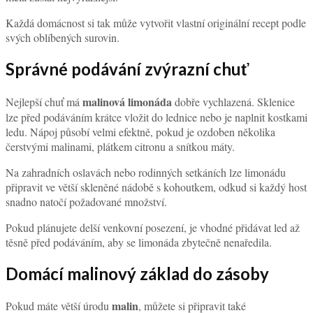
Každá domácnost si tak může vytvořit vlastní originální recept podle
svých oblíbených surovin.
Správné podávání zvýrazní chuť
malinová limonáda
Nejlepší chuť má
dobře vychlazená. Sklenice
lze před podáváním krátce vložit do lednice nebo je naplnit kostkami
ledu. Nápoj působí velmi efektně, pokud je ozdoben několika
čerstvými malinami, plátkem citronu a snítkou máty.
Na zahradních oslavách nebo rodinných setkáních lze limonádu
připravit ve větší skleněné nádobě s kohoutkem, odkud si každý host
snadno natočí požadované množství.
Pokud plánujete delší venkovní posezení, je vhodné přidávat led až
těsně před podáváním, aby se limonáda zbytečně nenaředila.
Domácí malinový základ do zásoby
malin
Pokud máte větší úrodu
, můžete si připravit také