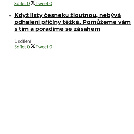
Sdílet
0
Tweet
0
Když listy česneku žloutnou, nebývá
odhalení příčiny těžké. Pomůžeme vám
s tím a poradíme se zásahem
1 sdílení
Sdílet
0
Tweet
0