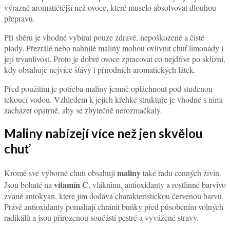
výrazně aromatičtější než ovoce, které muselo absolvovat dlouhou
přepravu.
Při sběru je vhodné vybírat pouze zdravé, nepoškozené a čisté
plody. Přezrálé nebo nahnilé maliny mohou ovlivnit chuť limonády i
její trvanlivost. Proto je dobré ovoce zpracovat co nejdříve po sklizni,
kdy obsahuje nejvíce šťávy i přírodních aromatických látek.
Před použitím je potřeba maliny jemně opláchnout pod studenou
tekoucí vodou. Vzhledem k jejich křehké struktuře je vhodné s nimi
zacházet opatrně, aby se zbytečně nerozmačkaly.
Maliny nabízejí více než jen skvělou
chuť
maliny
Kromě své výborné chuti obsahují
také řadu cenných živin.
vitamín C
Jsou bohaté na
, vlákninu, antioxidanty a rostlinné barvivo
zvané antokyan, které jim dodává charakteristickou červenou barvu.
Právě antioxidanty pomáhají chránit buňky před působením volných
radikálů a jsou přirozenou součástí pestré a vyvážené stravy.