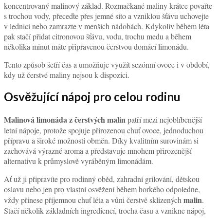
koncentrovaný malinový základ. Rozmačkané maliny krátce povařte
s trochou vody, přeceďte přes jemné síto a vzniklou šťávu uchovejte
v lednici nebo zamrazte v menších nádobách. Kdykoliv během léta
pak stačí přidat citronovou šťávu, vodu, trochu medu a během
několika minut máte připravenou čerstvou domácí limonádu.
Tento způsob šetří čas a umožňuje využít sezónní ovoce i v období,
kdy už čerstvé maliny nejsou k dispozici.
Osvěžující nápoj pro celou rodinu
Malinová limonáda z čerstvých malin
patří mezi nejoblíbenější
letní nápoje, protože spojuje přirozenou chuť ovoce, jednoduchou
přípravu a široké možnosti obměn. Díky kvalitním surovinám si
zachovává výrazné aroma a představuje mnohem přirozenější
alternativu k průmyslově vyráběným limonádám.
Ať už ji připravíte pro rodinný oběd, zahradní grilování, dětskou
oslavu nebo jen pro vlastní osvěžení během horkého odpoledne,
malin
vždy přinese příjemnou chuť léta a vůni čerstvě sklizených
.
Stačí několik základních ingrediencí, trocha času a vznikne nápoj,