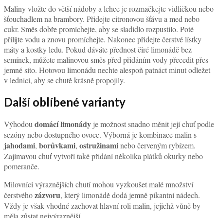
Maliny vložte do větší nádoby a lehce je rozmačkejte vidličkou nebo
šťouchadlem na brambory. Přidejte citronovou šťávu a med nebo
cukr. Směs dobře promíchejte, aby se sladidlo rozpustilo. Poté
přilijte vodu a znovu promíchejte. Nakonec přidejte čerstvé lístky
máty a kostky ledu. Pokud dáváte přednost čiré limonádě bez
semínek, můžete malinovou směs před přidáním vody přecedit přes
jemné síto. Hotovou limonádu nechte alespoň patnáct minut odležet
v lednici, aby se chutě krásně propojily.
Další oblíbené varianty
domácí limonády
Výhodou
je možnost snadno měnit její chuť podle
sezóny nebo dostupného ovoce. Výborná je kombinace malin s
jahodami
borůvkami
ostružinami
,
,
nebo červeným rybízem.
Zajímavou chuť vytvoří také přidání několika plátků okurky nebo
pomeranče.
Milovníci výraznějších chutí mohou vyzkoušet malé množství
zázvoru
čerstvého
, který limonádě dodá jemně pikantní nádech.
Vždy je však vhodné zachovat hlavní roli malin, jejichž vůně by
měla zůstat nejvýraznější.