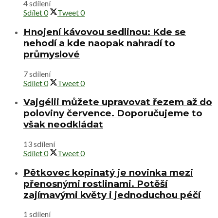
4 sdílení
Sdílet
0
Tweet
0
Hnojení kávovou sedlinou: Kde se
nehodí a kde naopak nahradí to
průmyslové
7 sdílení
Sdílet
0
Tweet
0
Vajgélii můžete upravovat řezem až do
poloviny července. Doporučujeme to
však neodkládat
13 sdílení
Sdílet
0
Tweet
0
Pětkovec kopinatý je novinka mezi
přenosnými rostlinami. Potěší
zajímavými květy i jednoduchou péčí
1 sdílení