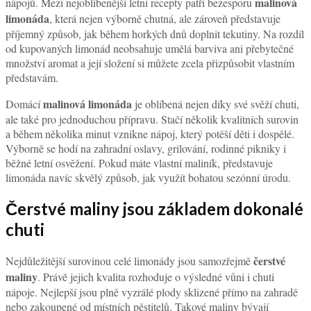
malinová
nápojů. Mezi nejoblíbenější letní recepty patří bezesporu
limonáda
, která nejen výborně chutná, ale zároveň představuje
příjemný způsob, jak během horkých dnů doplnit tekutiny. Na rozdíl
od kupovaných limonád neobsahuje umělá barviva ani přebytečné
množství aromat a její složení si můžete zcela přizpůsobit vlastním
představám.
malinová limonáda
Domácí
je oblíbená nejen díky své svěží chuti,
ale také pro jednoduchou přípravu. Stačí několik kvalitních surovin
a během několika minut vznikne nápoj, který potěší děti i dospělé.
Výborně se hodí na zahradní oslavy, grilování, rodinné pikniky i
běžné letní osvěžení. Pokud máte vlastní maliník, představuje
limonáda navíc skvělý způsob, jak využít bohatou sezónní úrodu.
Čerstvé maliny jsou základem dokonalé
chuti
čerstvé
Nejdůležitější surovinou celé limonády jsou samozřejmě
maliny
. Právě jejich kvalita rozhoduje o výsledné vůni i chuti
nápoje. Nejlepší jsou plně vyzrálé plody sklizené přímo na zahradě
nebo zakoupené od místních pěstitelů. Takové maliny bývají