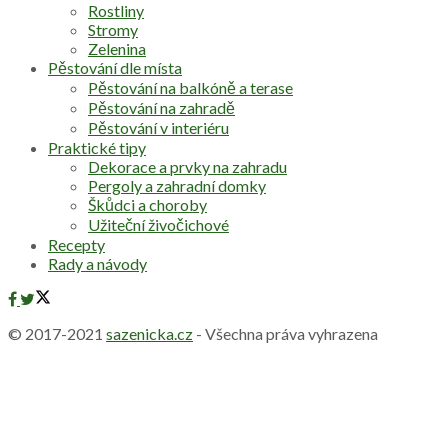
Rostliny
Stromy
Zelenina
Pěstování dle místa
Pěstování na balkóně a terase
Pěstování na zahradě
Pěstování v interiéru
Praktické tipy
Dekorace a prvky na zahradu
Pergoly a zahradní domky
Škůdci a choroby
Užiteční živočichové
Recepty
Rady a návody
© 2017-2021
sazenicka.cz
- Všechna práva vyhrazena