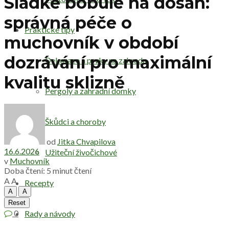
Sladké bobule na dosah:
správná péče o
Praktické tipy
muchovník v období
dozrávání pro maximální
Dekorace a prvky na zahradu
kvalitu sklizně
Pergoly a zahradní domky
Škůdci a choroby
od
Jitka Chvapilova
16.6.2026
Užiteční živočichové
v
Muchovník
Doba čtení: 5 minut čtení
A
A
Recepty
A
A
Reset
0
Rady a návody