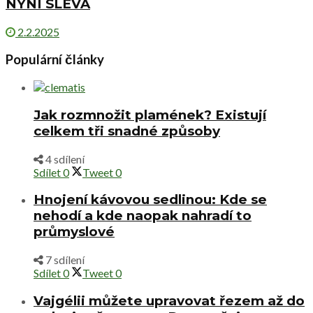
NYNÍ SLEVA
2.2.2025
Populární články
Jak rozmnožit plamének? Existují
celkem tři snadné způsoby
4 sdílení
Sdílet
0
Tweet
0
Hnojení kávovou sedlinou: Kde se
nehodí a kde naopak nahradí to
průmyslové
7 sdílení
Sdílet
0
Tweet
0
Vajgélii můžete upravovat řezem až do