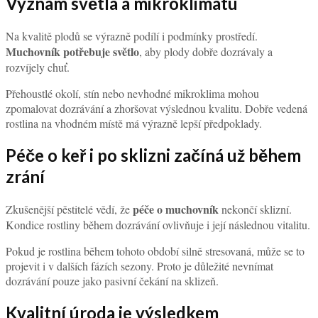
Význam světla a mikroklimatu
Na kvalitě plodů se výrazně podílí i podmínky prostředí.
Muchovník potřebuje světlo
, aby plody dobře dozrávaly a
rozvíjely chuť.
Přehoustlé okolí, stín nebo nevhodné mikroklima mohou
zpomalovat dozrávání a zhoršovat výslednou kvalitu. Dobře vedená
rostlina na vhodném místě má výrazně lepší předpoklady.
Péče o keř i po sklizni začíná už během
zrání
péče o muchovník
Zkušenější pěstitelé vědí, že
nekončí sklizní.
Kondice rostliny během dozrávání ovlivňuje i její následnou vitalitu.
Pokud je rostlina během tohoto období silně stresovaná, může se to
projevit i v dalších fázích sezony. Proto je důležité nevnímat
dozrávání pouze jako pasivní čekání na sklizeň.
Kvalitní úroda je výsledkem