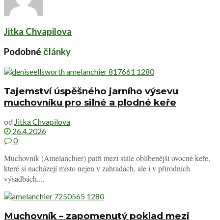
Jitka Chvapilova
Podobné
články
Tajemství úspěšného jarního výsevu
muchovníku pro silné a plodné keře
od
Jitka Chvapilova
26.4.2026
0
Muchovník (Amelanchier) patří mezi stále oblíbenější ovocné keře,
které si nacházejí místo nejen v zahradách, ale i v přírodních
výsadbách....
Muchovník – zapomenutý poklad mezi