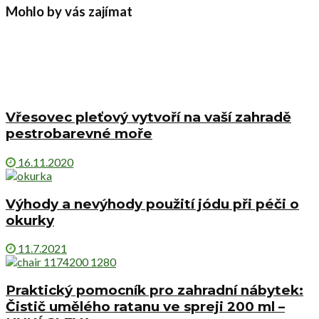
Mohlo by vás zajímat
Vřesovec pleťový vytvoří na vaší zahradě
pestrobarevné moře
16.11.2020
Výhody a nevýhody použití jódu při péči o
okurky
11.7.2021
Praktický pomocník pro zahradní nábytek:
Čistič umělého ratanu ve spreji 200 ml –