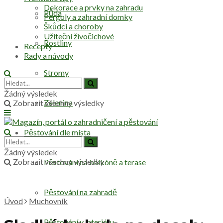
Dekorace a prvky na zahradu
Půda
Pergoly a zahradní domky
Škůdci a choroby
Užiteční živočichové
Rostliny
Recepty
Rady a návody
Stromy
Žádný výsledek
Zelenina
Zobrazit všechny výsledky
Pěstování dle místa
Žádný výsledek
Zobrazit všechny výsledky
Pěstování na balkóně a terase
Pěstování na zahradě
Úvod
Muchovník
Pěstování v interiéru