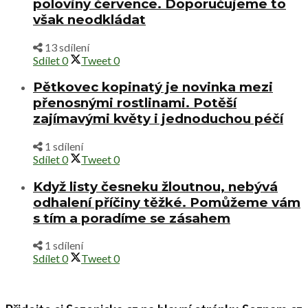
poloviny července. Doporučujeme to
však neodkládat
13 sdílení
Sdílet
0
Tweet
0
Pětkovec kopinatý je novinka mezi
přenosnými rostlinami. Potěší
zajímavými květy i jednoduchou péčí
1 sdílení
Sdílet
0
Tweet
0
Když listy česneku žloutnou, nebývá
odhalení příčiny těžké. Pomůžeme vám
s tím a poradíme se zásahem
1 sdílení
Sdílet
0
Tweet
0