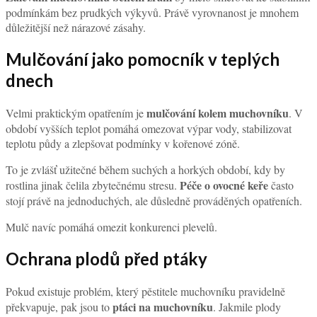
podmínkám bez prudkých výkyvů. Právě vyrovnanost je mnohem
důležitější než nárazové zásahy.
Mulčování jako pomocník v teplých
dnech
mulčování kolem muchovníku
Velmi praktickým opatřením je
. V
období vyšších teplot pomáhá omezovat výpar vody, stabilizovat
teplotu půdy a zlepšovat podmínky v kořenové zóně.
To je zvlášť užitečné během suchých a horkých období, kdy by
Péče o ovocné keře
rostlina jinak čelila zbytečnému stresu.
často
stojí právě na jednoduchých, ale důsledně prováděných opatřeních.
Mulč navíc pomáhá omezit konkurenci plevelů.
Ochrana plodů před ptáky
Pokud existuje problém, který pěstitele muchovníku pravidelně
ptáci na muchovníku
překvapuje, pak jsou to
. Jakmile plody