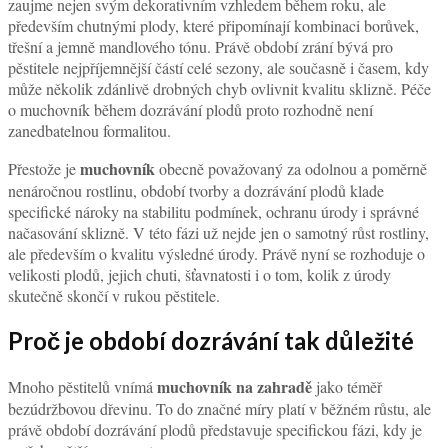
zaujme nejen svým dekorativním vzhledem během roku, ale
především chutnými plody, které připomínají kombinaci borůvek,
třešní a jemně mandlového tónu. Právě období zrání bývá pro
pěstitele nejpříjemnější částí celé sezony, ale současně i časem, kdy
může několik zdánlivě drobných chyb ovlivnit kvalitu sklizně. Péče
o muchovník během dozrávání plodů proto rozhodně není
zanedbatelnou formalitou.
muchovník
Přestože je
obecně považovaný za odolnou a poměrně
nenáročnou rostlinu, období tvorby a dozrávání plodů klade
specifické nároky na stabilitu podmínek, ochranu úrody i správné
načasování sklizně. V této fázi už nejde jen o samotný růst rostliny,
ale především o kvalitu výsledné úrody. Právě nyní se rozhoduje o
velikosti plodů, jejich chuti, šťavnatosti i o tom, kolik z úrody
skutečně skončí v rukou pěstitele.
Proč je období dozrávání tak důležité
muchovník na zahradě
Mnoho pěstitelů vnímá
jako téměř
bezúdržbovou dřevinu. To do značné míry platí v běžném růstu, ale
právě období dozrávání plodů představuje specifickou fázi, kdy je