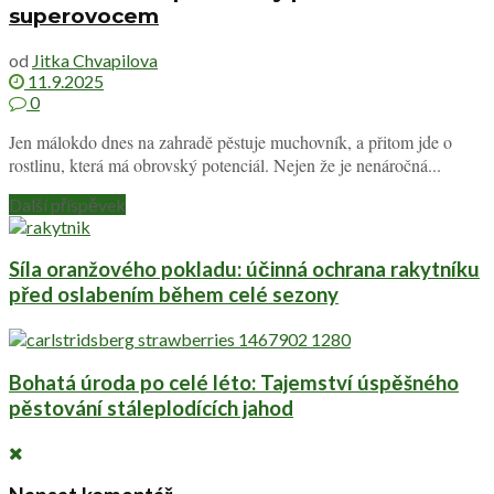
superovocem
od
Jitka Chvapilova
11.9.2025
0
Jen málokdo dnes na zahradě pěstuje muchovník, a přitom jde o
rostlinu, která má obrovský potenciál. Nejen že je nenáročná...
Další příspěvek
Síla oranžového pokladu: účinná ochrana rakytníku
před oslabením během celé sezony
Bohatá úroda po celé léto: Tajemství úspěšného
pěstování stáleplodících jahod