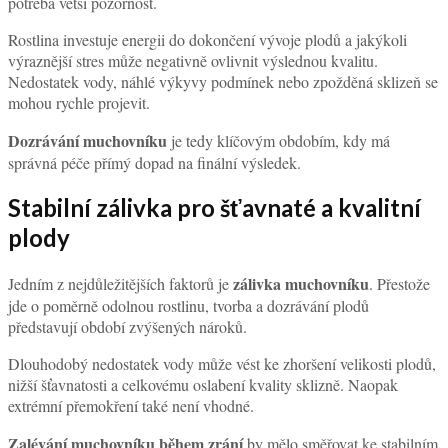
potřeba větší pozornost.
Rostlina investuje energii do dokončení vývoje plodů a jakýkoli
výraznější stres může negativně ovlivnit výslednou kvalitu.
Nedostatek vody, náhlé výkyvy podmínek nebo zpožděná sklizeň se
mohou rychle projevit.
Dozrávání muchovníku
je tedy klíčovým obdobím, kdy má
správná péče přímý dopad na finální výsledek.
Stabilní zálivka pro šťavnaté a kvalitní
plody
zálivka muchovníku
Jedním z nejdůležitějších faktorů je
. Přestože
jde o poměrně odolnou rostlinu, tvorba a dozrávání plodů
představují období zvýšených nároků.
Dlouhodobý nedostatek vody může vést ke zhoršení velikosti plodů,
nižší šťavnatosti a celkovému oslabení kvality sklizně. Naopak
extrémní přemokření také není vhodné.
Zalévání muchovníku během zrání
by mělo směřovat ke stabilním