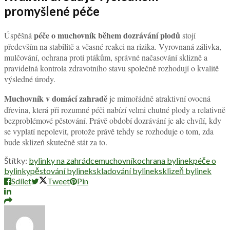
promyšlené péče
péče o muchovník během dozrávání plodů
Úspěšná
stojí
především na stabilitě a včasné reakci na rizika. Vyrovnaná zálivka,
mulčování, ochrana proti ptákům, správné načasování sklizně a
pravidelná kontrola zdravotního stavu společně rozhodují o kvalitě
výsledné úrody.
Muchovník v domácí zahradě
je mimořádně atraktivní ovocná
dřevina, která při rozumné péči nabízí velmi chutné plody a relativně
bezproblémové pěstování. Právě období dozrávání je ale chvílí, kdy
se vyplatí nepolevit, protože právě tehdy se rozhoduje o tom, zda
bude sklizeň skutečně stát za to.
Štítky:
bylinky na zahrádce
muchovník
ochrana bylinek
péče o
bylinky
pěstování bylinek
skladování bylinek
sklizeň bylinek
Sdílet
Tweet
Pin