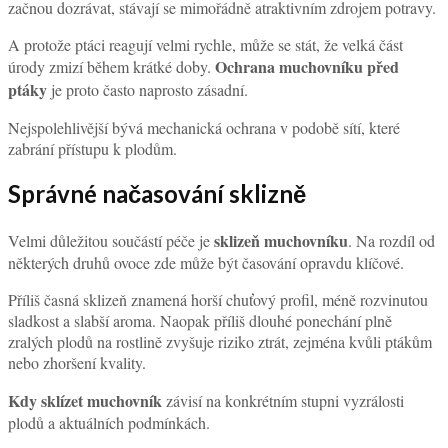
začnou dozrávat, stávají se mimořádně atraktivním zdrojem potravy.
A protože ptáci reagují velmi rychle, může se stát, že velká část
Ochrana muchovníku před
úrody zmizí během krátké doby.
ptáky
je proto často naprosto zásadní.
Nejspolehlivější bývá mechanická ochrana v podobě sítí, které
zabrání přístupu k plodům.
Správné načasování sklizně
sklizeň muchovníku
Velmi důležitou součástí péče je
. Na rozdíl od
některých druhů ovoce zde může být časování opravdu klíčové.
Příliš časná sklizeň znamená horší chuťový profil, méně rozvinutou
sladkost a slabší aroma. Naopak příliš dlouhé ponechání plně
zralých plodů na rostlině zvyšuje riziko ztrát, zejména kvůli ptákům
nebo zhoršení kvality.
Kdy sklízet muchovník
závisí na konkrétním stupni vyzrálosti
plodů a aktuálních podmínkách.