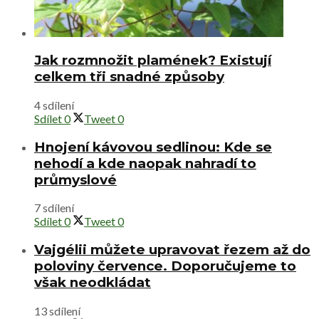
Jak rozmnožit plamének? Existují
celkem tři snadné způsoby
4 sdílení
Sdílet
0
Tweet
0
Hnojení kávovou sedlinou: Kde se
nehodí a kde naopak nahradí to
průmyslové
7 sdílení
Sdílet
0
Tweet
0
Vajgélii můžete upravovat řezem až do
poloviny července. Doporučujeme to
však neodkládat
13 sdílení