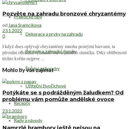
Pozvěte na zahradu bronzové chryzantémy
Praktické tipy
od
Jana Sramcikova
23.1.2022
Dekorace a prvky na zahradu
0
I když dnes oplývají chryzantémy mnoha pestrými barvami, ta
Pergoly a zahradní domky
původní odrážela výhradně barvu jasného sluníčka. Díky oblíbenosti
těchto květin nejprve ...
Škůdci a choroby
Mohlo by vás zajímat
Užiteční živočichové
Potýkáte se s podrážděným žaludkem? Od
problému vám pomůže andělské ovoce
Recepty
23.1.2022
Rady a návody
Namrzlé brambory ještě nejsou na