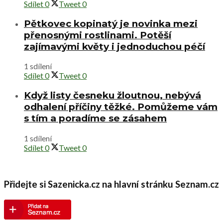
Sdílet
0
Tweet
0
Pětkovec kopinatý je novinka mezi
přenosnými rostlinami. Potěší
zajímavými květy i jednoduchou péčí
1 sdílení
Sdílet
0
Tweet
0
Když listy česneku žloutnou, nebývá
odhalení příčiny těžké. Pomůžeme vám
s tím a poradíme se zásahem
1 sdílení
Sdílet
0
Tweet
0
Přidejte si Sazenicka.cz na hlavní stránku Seznam.cz