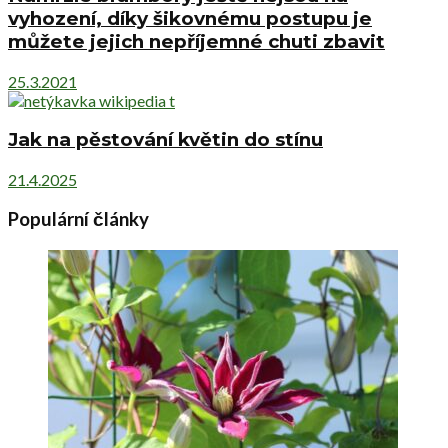
vyhození, díky šikovnému postupu je
můžete jejich nepříjemné chuti zbavit
25.3.2021
Jak na pěstování květin do stínu
21.4.2025
Populární články