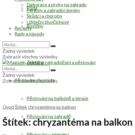
Dekorace a prvky na zahradu
Půda
Pergoly a zahradní domky
Škůdci a choroby
Užiteční živočichové
Rostliny
Recepty
Rady a návody
Stromy
Žádný výsledek
Zobrazit všechny výsledky
Zelenina
Žádný výsledek
Pěstování dle místa
Zobrazit všechny výsledky
Pěstování na balkóně a terase
Úvod
Štítek
chryzantéma na balkon
Pěstování na zahradě
Štítek:
chryzantéma na balkon
Pěstování v interiéru