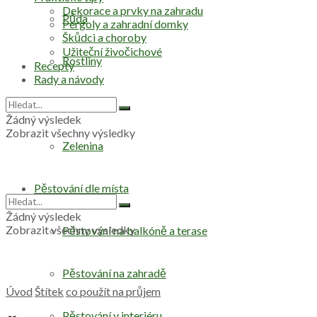
Dekorace a prvky na zahradu
Půda
Pergoly a zahradní domky
Škůdci a choroby
Užiteční živočichové
Rostliny
Recepty
Rady a návody
Stromy
Žádný výsledek
Zobrazit všechny výsledky
Zelenina
Pěstování dle místa
Žádný výsledek
Zobrazit všechny výsledky
Pěstování na balkóně a terase
Pěstování na zahradě
Úvod
Štítek
co použít na průjem
Pěstování v interiéru