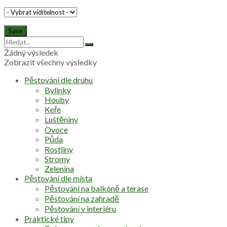
Žádný výsledek
Zobrazit všechny výsledky
Pěstování dle druhu
Bylinky
Houby
Keře
Luštěniny
Ovoce
Půda
Rostliny
Stromy
Zelenina
Pěstování dle místa
Pěstování na balkóně a terase
Pěstování na zahradě
Pěstování v interiéru
Praktické tipy