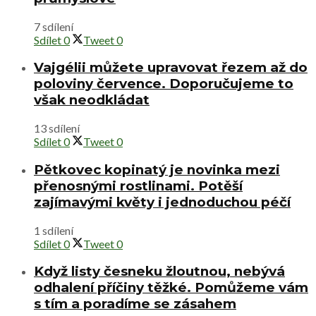
7 sdílení
Sdílet
0
Tweet
0
Vajgélii můžete upravovat řezem až do
poloviny července. Doporučujeme to
však neodkládat
13 sdílení
Sdílet
0
Tweet
0
Pětkovec kopinatý je novinka mezi
přenosnými rostlinami. Potěší
zajímavými květy i jednoduchou péčí
1 sdílení
Sdílet
0
Tweet
0
Když listy česneku žloutnou, nebývá
odhalení příčiny těžké. Pomůžeme vám
s tím a poradíme se zásahem