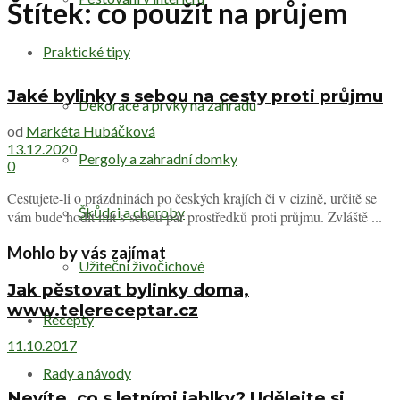
Štítek:
co použít na průjem
Praktické tipy
Jaké bylinky s sebou na cesty proti průjmu
Dekorace a prvky na zahradu
od
Markéta Hubáčková
13.12.2020
Pergoly a zahradní domky
0
Cestujete-li o prázdninách po českých krajích či v cizině, určitě se
Škůdci a choroby
vám bude hodit mít s sebou pár prostředků proti průjmu. Zvláště ...
Mohlo by vás zajímat
Užiteční živočichové
Jak pěstovat bylinky doma,
www.telereceptar.cz
Recepty
11.10.2017
Rady a návody
Nevíte, co s letními jablky? Udělejte si