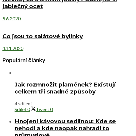
jablečný ocet
9.6.2020
Co jsou to salátové bylinky
4.11.2020
Populární články
Jak rozmnožit plamének? Existují
celkem tři snadné způsoby
4 sdílení
Sdílet
0
Tweet
0
Hnojení kávovou sedlinou: Kde se
nehodí a kde naopak nahradí to
průmyslové