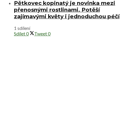
Pětkovec kopinatý je novinka mezi
přenosnými rostlinami. Potěší
zajímavými květy i jednoduchou péčí
1 sdílení
Sdílet
0
Tweet
0