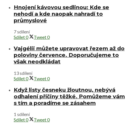
Hnojení kávovou sedlinou: Kde se
nehodí a kde naopak nahradí to
průmyslové
7 sdílení
Sdílet
0
Tweet
0
Vajgélii můžete upravovat řezem až do
poloviny července. Doporučujeme to
však neodkládat
13 sdílení
Sdílet
0
Tweet
0
Když listy česneku žloutnou, nebývá
odhalení příčiny těžké. Pomůžeme vám
s tím a poradíme se zásahem
1 sdílení
Sdílet
0
Tweet
0