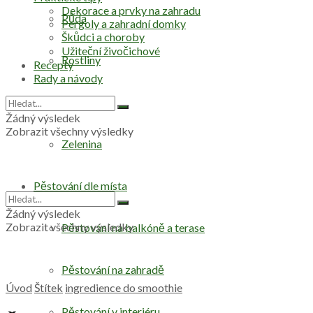
Dekorace a prvky na zahradu
Půda
Pergoly a zahradní domky
Škůdci a choroby
Užiteční živočichové
Rostliny
Recepty
Rady a návody
Stromy
Žádný výsledek
Zobrazit všechny výsledky
Zelenina
Pěstování dle místa
Žádný výsledek
Zobrazit všechny výsledky
Pěstování na balkóně a terase
Pěstování na zahradě
Úvod
Štítek
ingredience do smoothie
Pěstování v interiéru