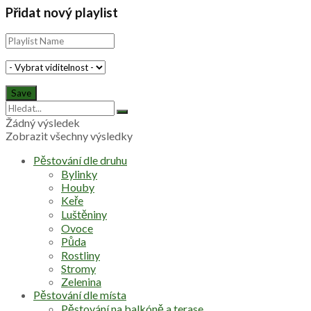
Přidat nový playlist
Žádný výsledek
Zobrazit všechny výsledky
Pěstování dle druhu
Bylinky
Houby
Keře
Luštěniny
Ovoce
Půda
Rostliny
Stromy
Zelenina
Pěstování dle místa
Pěstování na balkóně a terase