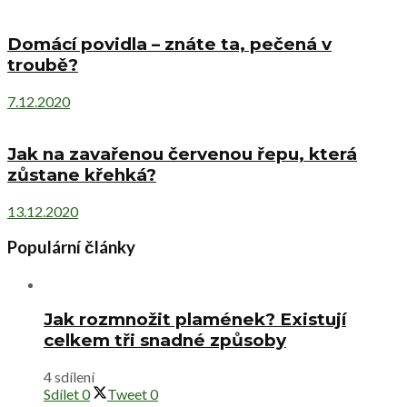
Domácí povidla – znáte ta, pečená v
troubě?
7.12.2020
Jak na zavařenou červenou řepu, která
zůstane křehká?
13.12.2020
Populární články
Jak rozmnožit plamének? Existují
celkem tři snadné způsoby
4 sdílení
Sdílet
0
Tweet
0