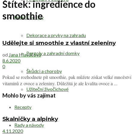
Štítek:
ingredience do
smoothie
Praktické tipy
Dekorace a prvky na zahradu
Udělejte si smoothie z vlastní zeleniny
Pergoly a zahradní domky
od
Jana Hlaváčová
8.6.2020
0
Škůdci a choroby
Pokud se rozhodnete pít smoothie, pak můžete získat velké množství
vitamínů z ovoce a zeleniny. Důležitá je ale kvalita ovoce a ...
Užiteční živočichové
Mohlo by vás zajímat
Recepty
Skalničky a alpinky
Rady a návody
4.11.2020