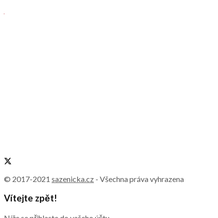
© 2017-2021
sazenicka.cz
- Všechna práva vyhrazena
Vítejte zpět!
Níže se přihlaste do vašeho účtu