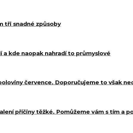
m tři snadné způsoby
í a kde naopak nahradí to průmyslové
 poloviny července. Doporučujeme to však ne
halení příčiny těžké. Pomůžeme vám s tím a 