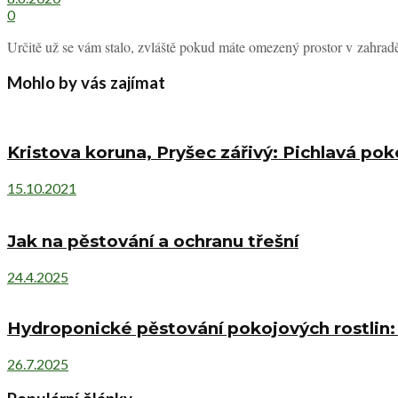
0
Určitě už se vám stalo, zvláště pokud máte omezený prostor v zahradě
Mohlo by vás zajímat
Kristova koruna, Pryšec zářivý: Pichlavá pok
15.10.2021
Jak na pěstování a ochranu třešní
24.4.2025
Hydroponické pěstování pokojových rostlin: 
26.7.2025