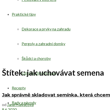
Praktické tipy
Dekorace a prvky na zahradu
Pergoly a zahradní domky
Škůdci a choroby
Štítek:
jak uchovávat semena
Užiteční živočichové
Recepty
Jak správně skladovat semínka, která chceme
Rady a návody
od
Jana Hlaváčová
8.6.2020