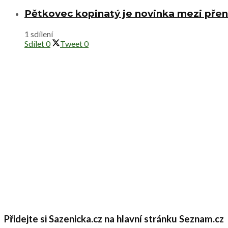
Pětkovec kopinatý je novinka mezi přen
1 sdílení
Sdílet
0
Tweet
0
Přidejte si Sazenicka.cz na hlavní stránku Seznam.cz