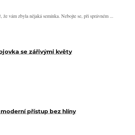
, že vám zbyla nějaká semínka. Nebojte se, při správném ...
ojovka se zářivými květy
moderní přístup bez hlíny