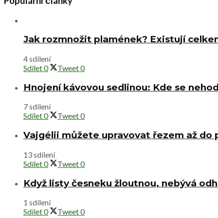
Populární články
Jak rozmnožit plamének? Existují celke
4 sdílení
Sdílet
0
Tweet
0
Hnojení kávovou sedlinou: Kde se nehod
7 sdílení
Sdílet
0
Tweet
0
Vajgélii můžete upravovat řezem až do
13 sdílení
Sdílet
0
Tweet
0
Když listy česneku žloutnou, nebývá od
1 sdílení
Sdílet
0
Tweet
0