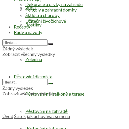
Dekorace a prvky na zahradu
Půda
Pergoly a zahradní domky
Škůdci a choroby
Užiteční živočichové
Rostliny
Recepty
Rady a návody
Stromy
Žádný výsledek
Zobrazit všechny výsledky
Zelenina
Pěstování dle místa
Žádný výsledek
Zobrazit všechny výsledky
Pěstování na balkóně a terase
Pěstování na zahradě
Úvod
Štítek
jak uchovávat semena
Pěstování v interiéru