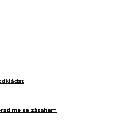
odkládat
poradíme se zásahem