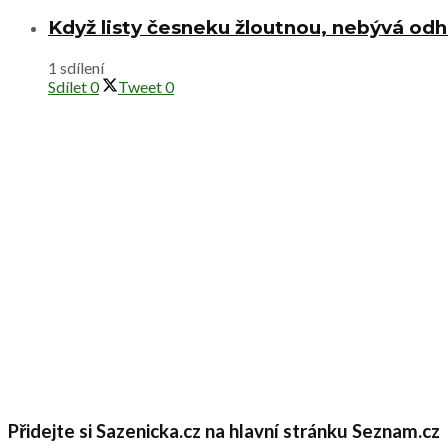
Když listy česneku žloutnou, nebývá od
1 sdílení
Sdílet
0
Tweet
0
Přidejte si Sazenicka.cz na hlavní stránku Seznam.cz