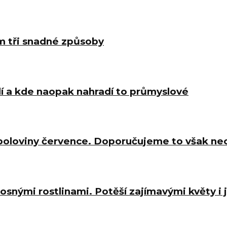
m tři snadné způsoby
í a kde naopak nahradí to průmyslové
 poloviny července. Doporučujeme to však ne
osnými rostlinami. Potěší zajímavými květy i