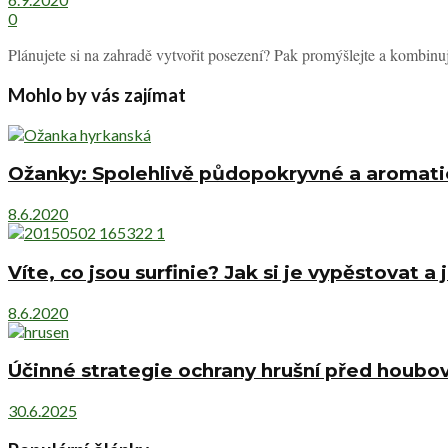
0
Plánujete si na zahradě vytvořit posezení? Pak promýšlejte a kombinuj
Mohlo by vás zajímat
Ožanky: Spolehlivě půdopokryvné a aromati
8.6.2020
Víte, co jsou surfinie? Jak si je vypěstovat a
8.6.2020
Účinné strategie ochrany hrušní před houb
30.6.2025