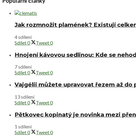
Populární články
Jak rozmnožit plamének? Existují celke
4 sdílení
Sdílet
0
Tweet
0
Hnojení kávovou sedlinou: Kde se nehod
7 sdílení
Sdílet
0
Tweet
0
Vajgélii můžete upravovat řezem až do
13 sdílení
Sdílet
0
Tweet
0
Pětkovec kopinatý je novinka mezi přen
1 sdílení
Sdílet
0
Tweet
0