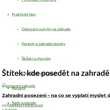
Praktické tipy
Dekorace a prvky na zahradu
Pergoly a zahradní domky
Škůdci a choroby
Štítek:
kde posedět na zahradě
Užiteční živočichové
Recepty
Zahradní posezení – na co se vyplatí myslet
Rady a návody
od
Markéta Hubáčková
6.9.2020