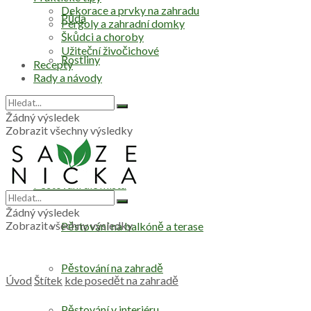
Dekorace a prvky na zahradu
Půda
Pergoly a zahradní domky
Škůdci a choroby
Užiteční živočichové
Rostliny
Recepty
Rady a návody
Stromy
Žádný výsledek
Zobrazit všechny výsledky
Zelenina
Pěstování dle místa
Žádný výsledek
Zobrazit všechny výsledky
Pěstování na balkóně a terase
Pěstování na zahradě
Úvod
Štítek
kde posedět na zahradě
Pěstování v interiéru