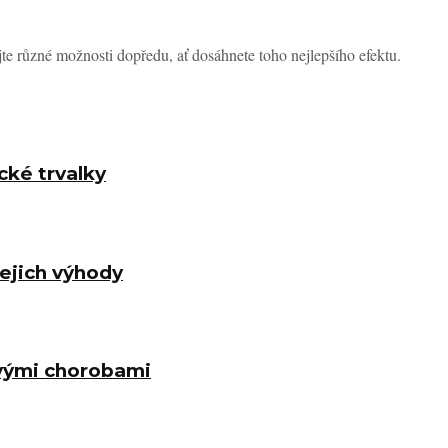
te různé možnosti dopředu, ať dosáhnete toho nejlepšího efektu.
cké trvalky
 jejich výhody
ovými chorobami