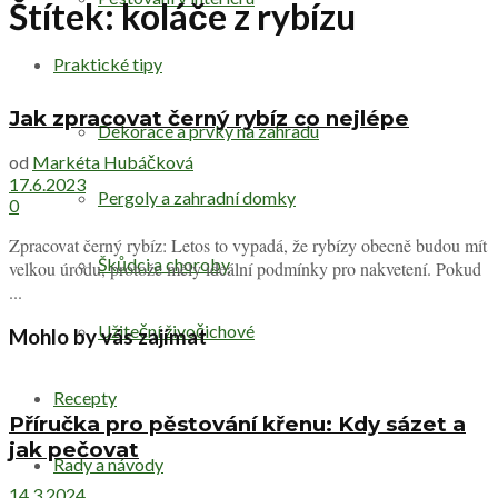
Štítek:
koláče z rybízu
Praktické tipy
Jak zpracovat černý rybíz co nejlépe
Dekorace a prvky na zahradu
od
Markéta Hubáčková
17.6.2023
Pergoly a zahradní domky
0
Zpracovat černý rybíz: Letos to vypadá, že rybízy obecně budou mít
Škůdci a choroby
velkou úrodu, protože měly ideální podmínky pro nakvetení. Pokud
...
Užiteční živočichové
Mohlo by vás zajímat
Recepty
Příručka pro pěstování křenu: Kdy sázet a
jak pečovat
Rady a návody
14.3.2024