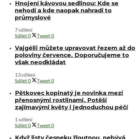
Hnojení kávovou sedlinou: Kde se
nehodí a kde naopak nahradí to
průmyslové
7 sdílení
Sdílet
0
Tweet
0
Vajgélii můžete upravovat řezem až do
poloviny července. Doporučujeme to
však neodkládat
13 sdílení
Sdílet
0
Tweet
0
Pětkovec kopinatý je novinka mezi
přenosnými rostlinami. Potěší
zajímavými květy i jednoduchou péčí
1 sdílení
Sdílet
0
Tweet
0
Když listy česneku žloutnou, nebývá