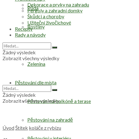
Dekorace a prvky na zahradu
Půda
Pergoly a zahradní domky
Škůdci a choroby
Užiteční živočichové
Rostliny
Recepty
Rady a návody
Stromy
Žádný výsledek
Zobrazit všechny výsledky
Zelenina
Pěstování dle místa
Žádný výsledek
Zobrazit všechny výsledky
Pěstování na balkóně a terase
Pěstování na zahradě
Úvod
Štítek
koláče z rybízu
Pěstování v interiéru