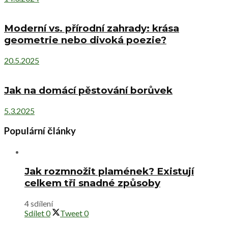
Moderní vs. přírodní zahrady: krása
geometrie nebo divoká poezie?
20.5.2025
Jak na domácí pěstování borůvek
5.3.2025
Populární články
Jak rozmnožit plamének? Existují
celkem tři snadné způsoby
4 sdílení
Sdílet
0
Tweet
0