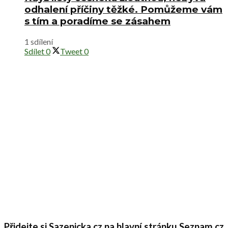
odhalení příčiny těžké. Pomůžeme vám
s tím a poradíme se zásahem
1 sdílení
Sdílet
0
Tweet
0
Přidejte si Sazenicka.cz na hlavní stránku Seznam.cz