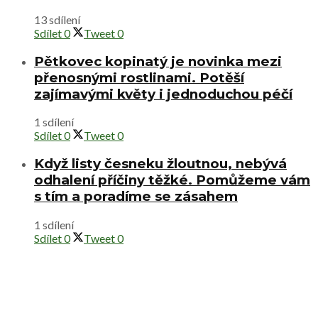
13 sdílení
Sdílet
0
Tweet
0
Pětkovec kopinatý je novinka mezi
přenosnými rostlinami. Potěší
zajímavými květy i jednoduchou péčí
1 sdílení
Sdílet
0
Tweet
0
Když listy česneku žloutnou, nebývá
odhalení příčiny těžké. Pomůžeme vám
s tím a poradíme se zásahem
1 sdílení
Sdílet
0
Tweet
0