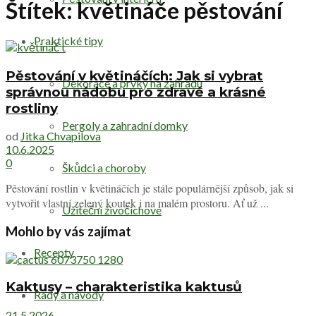
Štítek:
květináče pěstování
Praktické tipy
Pěstování v květináčích: Jak si vybrat
Dekorace a prvky na zahradu
správnou nádobu pro zdravé a krásné
rostliny
Pergoly a zahradní domky
od
Jitka Chvapilova
10.6.2025
0
Škůdci a choroby
Pěstování rostlin v květináčích je stále populárnější způsob, jak si
vytvořit vlastní zelený koutek i na malém prostoru. Ať už ...
Užiteční živočichové
Mohlo by vás zajímat
Recepty
Kaktusy – charakteristika kaktusů
Rady a návody
21.5.2026