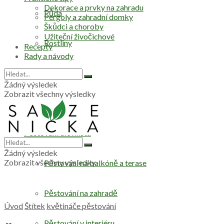
Dekorace a prvky na zahradu
Půda
Pergoly a zahradní domky
Škůdci a choroby
Užiteční živočichové
Rostliny
Recepty
Rady a návody
Stromy
Žádný výsledek
Zobrazit všechny výsledky
Zelenina
Pěstování dle místa
Žádný výsledek
Zobrazit všechny výsledky
Pěstování na balkóně a terase
Pěstování na zahradě
Úvod
Štítek
květináče pěstování
Pěstování v interiéru