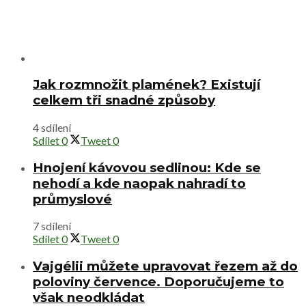
Jak rozmnožit plamének? Existují
celkem tři snadné způsoby
4 sdílení
Sdílet
0
Tweet
0
Hnojení kávovou sedlinou: Kde se
nehodí a kde naopak nahradí to
průmyslové
7 sdílení
Sdílet
0
Tweet
0
Vajgélii můžete upravovat řezem až do
poloviny července. Doporučujeme to
však neodkládat