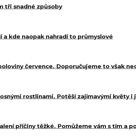
m tři snadné způsoby
í a kde naopak nahradí to průmyslové
 poloviny července. Doporučujeme to však ne
osnými rostlinami. Potěší zajímavými květy i
halení příčiny těžké. Pomůžeme vám s tím a 