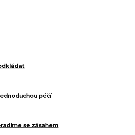
odkládat
 jednoduchou péčí
poradíme se zásahem