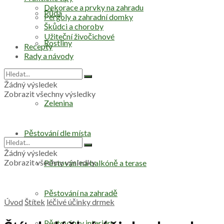
Dekorace a prvky na zahradu
Půda
Pergoly a zahradní domky
Škůdci a choroby
Užiteční živočichové
Rostliny
Recepty
Rady a návody
Stromy
Žádný výsledek
Zobrazit všechny výsledky
Zelenina
Pěstování dle místa
Žádný výsledek
Zobrazit všechny výsledky
Pěstování na balkóně a terase
Pěstování na zahradě
Úvod
Štítek
léčivé účinky drmek
Pěstování v interiéru