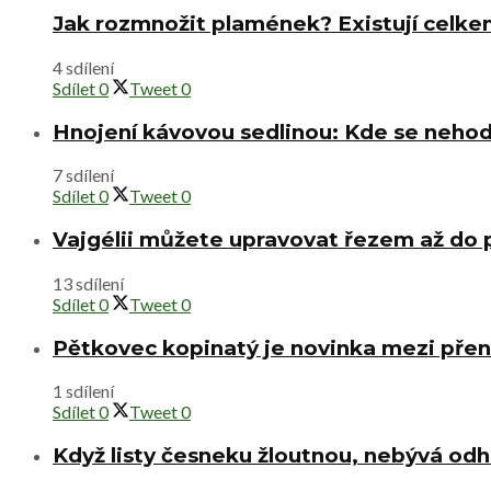
Jak rozmnožit plamének? Existují celke
4 sdílení
Sdílet
0
Tweet
0
Hnojení kávovou sedlinou: Kde se nehod
7 sdílení
Sdílet
0
Tweet
0
Vajgélii můžete upravovat řezem až do
13 sdílení
Sdílet
0
Tweet
0
Pětkovec kopinatý je novinka mezi přen
1 sdílení
Sdílet
0
Tweet
0
Když listy česneku žloutnou, nebývá od