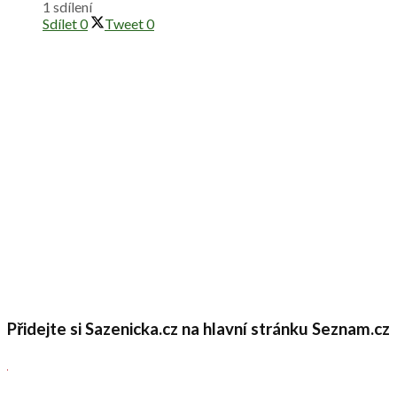
1 sdílení
Sdílet
0
Tweet
0
Přidejte si Sazenicka.cz na hlavní stránku Seznam.cz