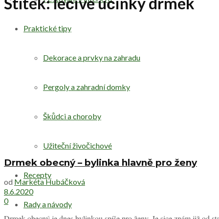
Štítek:
léčivé účinky drmek
Praktické tipy
Dekorace a prvky na zahradu
Pergoly a zahradní domky
Škůdci a choroby
Užiteční živočichové
Drmek obecný – bylinka hlavně pro ženy
Recepty
od
Markéta Hubáčková
8.6.2020
0
Rady a návody
Drmek obecný je dnes bylinkou spíše pro ženy. Je sice znám již od sta