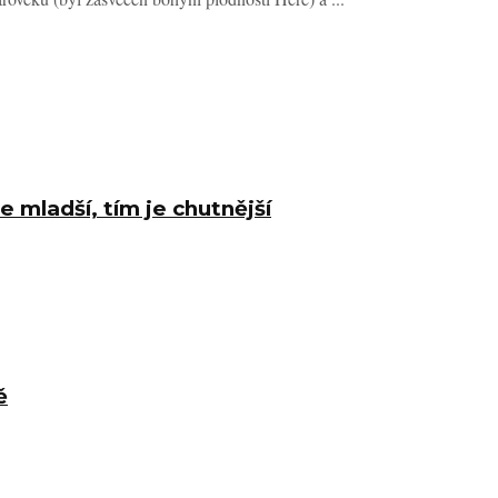
e mladší, tím je chutnější
ě