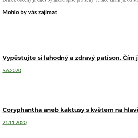
Mohlo by vás zajímat
Vypěstujte si lahodný a zdravý patison. Čím j
9.6.2020
Coryphantha aneb kaktusy s květem na hlav
21.11.2020