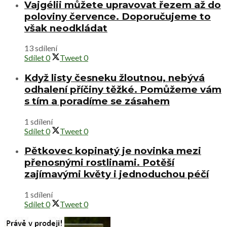
Vajgélii můžete upravovat řezem až do
poloviny července. Doporučujeme to
však neodkládat
13 sdílení
Sdílet
0
Tweet
0
Když listy česneku žloutnou, nebývá
odhalení příčiny těžké. Pomůžeme vám
s tím a poradíme se zásahem
1 sdílení
Sdílet
0
Tweet
0
Pětkovec kopinatý je novinka mezi
přenosnými rostlinami. Potěší
zajímavými květy i jednoduchou péčí
1 sdílení
Sdílet
0
Tweet
0