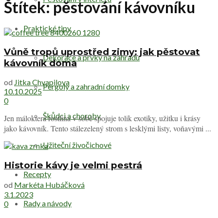
Štítek:
pěstování kávovníku
Praktické tipy
Vůně tropů uprostřed zimy: jak pěstovat
Dekorace a prvky na zahradu
kávovník doma
od
Jitka Chvapilova
Pergoly a zahradní domky
10.10.2025
0
Škůdci a choroby
Jen málokterá rostlina v sobě spojuje tolik exotiky, užitku i krásy
jako kávovník. Tento stálezelený strom s lesklými listy, voňavými ...
Užiteční živočichové
Historie kávy je velmi pestrá
Recepty
od
Markéta Hubáčková
3.1.2023
Rady a návody
0