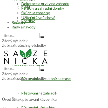
Dekorace a prvky na zahradu
Půda
Pergoly a zahradní domky
Škůdci a choroby
Užiteční živočichové
Rostliny
Recepty
Rady a návody
Stromy
Žádný výsledek
Zobrazit všechny výsledky
Zelenina
Pěstování dle místa
Žádný výsledek
Zobrazit všechny výsledky
Pěstování na balkóně a terase
Pěstování na zahradě
Úvod
Štítek
pěstování kávovníku
Pěstování v interiéru