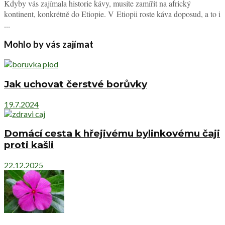
Kdyby vás zajímala historie kávy, musíte zamířit na africký
kontinent, konkrétně do Etiopie. V Etiopii roste káva doposud, a to i
...
Mohlo by vás zajímat
Jak uchovat čerstvé borůvky
19.7.2024
Domácí cesta k hřejivému bylinkovému čaji
proti kašli
22.12.2025