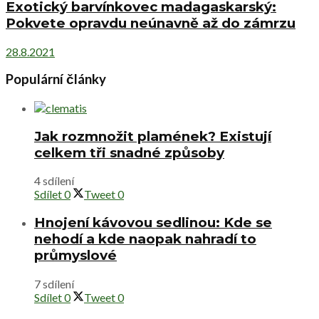
Exotický barvínkovec madagaskarský:
Pokvete opravdu neúnavně až do zámrzu
28.8.2021
Populární články
Jak rozmnožit plamének? Existují
celkem tři snadné způsoby
4 sdílení
Sdílet
0
Tweet
0
Hnojení kávovou sedlinou: Kde se
nehodí a kde naopak nahradí to
průmyslové
7 sdílení
Sdílet
0
Tweet
0