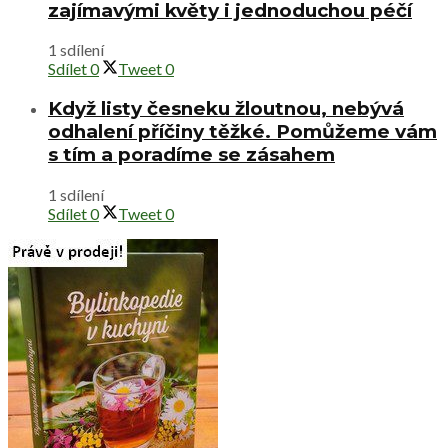
zajímavými květy i jednoduchou péčí
1 sdílení
Sdílet
0
Tweet
0
Když listy česneku žloutnou, nebývá
odhalení příčiny těžké. Pomůžeme vám
s tím a poradíme se zásahem
1 sdílení
Sdílet
0
Tweet
0