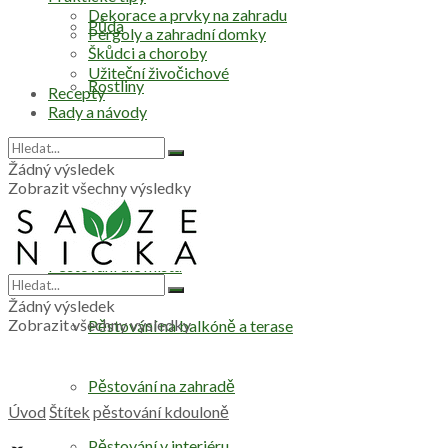
Dekorace a prvky na zahradu
Půda
Pergoly a zahradní domky
Škůdci a choroby
Užiteční živočichové
Rostliny
Recepty
Rady a návody
Stromy
Žádný výsledek
Zobrazit všechny výsledky
Zelenina
Pěstování dle místa
Žádný výsledek
Zobrazit všechny výsledky
Pěstování na balkóně a terase
Pěstování na zahradě
Úvod
Štítek
pěstování kdouloně
Pěstování v interiéru