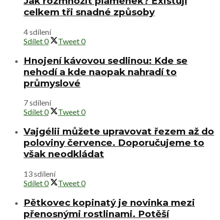
Jak rozmnožit plamének? Existují
celkem tři snadné způsoby
4 sdílení
Sdílet
0
Tweet
0
Hnojení kávovou sedlinou: Kde se
nehodí a kde naopak nahradí to
průmyslové
7 sdílení
Sdílet
0
Tweet
0
Vajgélii můžete upravovat řezem až do
poloviny července. Doporučujeme to
však neodkládat
13 sdílení
Sdílet
0
Tweet
0
Pětkovec kopinatý je novinka mezi
přenosnými rostlinami. Potěší