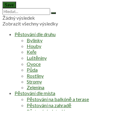
Žádný výsledek
Zobrazit všechny výsledky
Pěstování dle druhu
Bylinky
Houby
Keře
Luštěniny
Ovoce
Půda
Rostliny
Stromy
Zelenina
Pěstování dle místa
Pěstování na balkóně a terase
Pěstování na zahradě
Pěstování v interiéru
Praktické tipy
Dekorace a prvky na zahradu
Pergoly a zahradní domky
Škůdci a choroby