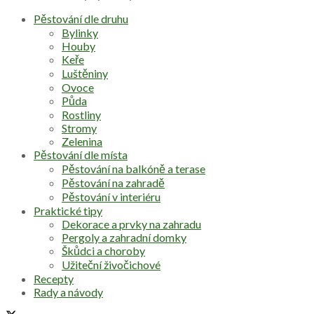
Pěstování dle druhu
Bylinky
Houby
Keře
Luštěniny
Ovoce
Půda
Rostliny
Stromy
Zelenina
Pěstování dle místa
Pěstování na balkóně a terase
Pěstování na zahradě
Pěstování v interiéru
Praktické tipy
Dekorace a prvky na zahradu
Pergoly a zahradní domky
Škůdci a choroby
Užiteční živočichové
Recepty
Rady a návody