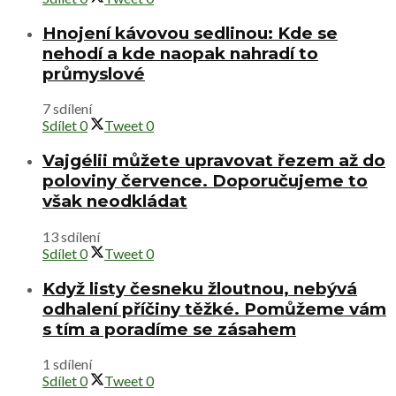
Hnojení kávovou sedlinou: Kde se
nehodí a kde naopak nahradí to
průmyslové
7 sdílení
Sdílet
0
Tweet
0
Vajgélii můžete upravovat řezem až do
poloviny července. Doporučujeme to
však neodkládat
13 sdílení
Sdílet
0
Tweet
0
Když listy česneku žloutnou, nebývá
odhalení příčiny těžké. Pomůžeme vám
s tím a poradíme se zásahem
1 sdílení
Sdílet
0
Tweet
0