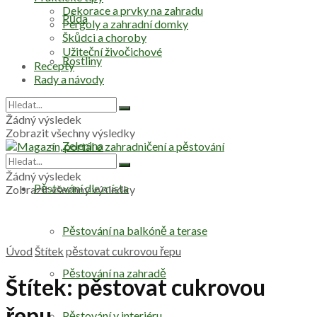
Dekorace a prvky na zahradu
Půda
Pergoly a zahradní domky
Škůdci a choroby
Užiteční živočichové
Rostliny
Recepty
Rady a návody
Stromy
Žádný výsledek
Zobrazit všechny výsledky
Zelenina
Žádný výsledek
Pěstování dle místa
Zobrazit všechny výsledky
Pěstování na balkóně a terase
Úvod
Štítek
pěstovat cukrovou řepu
Pěstování na zahradě
Štítek:
pěstovat cukrovou
řepu
Pěstování v interiéru