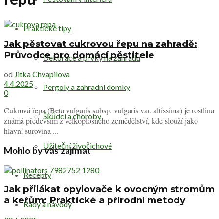
Praktické tipy
Jak pěstovat cukrovou řepu na zahradě:
Průvodce pro domácí pěstitele
Dekorace a prvky na zahradu
od
Jitka Chvapilova
4.4.2025
Pergoly a zahradní domky
0
Cukrová řepa (Beta vulgaris subsp. vulgaris var. altissima) je rostlina
Škůdci a choroby
známá především z velkoplošného zemědělství, kde slouží jako
hlavní surovina ...
Užiteční živočichové
Mohlo by vás zajímat
Recepty
Jak přilákat opylovače k ovocným stromům
a keřům: Praktické a přírodní metody
Rady a návody