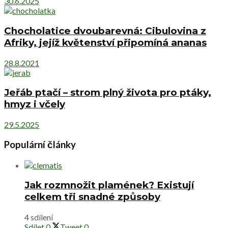
30.6.2025
Chocholatice dvoubarevná: Cibulovina z
Afriky, jejíž květenství připomíná ananas
28.8.2021
Jeřáb ptačí – strom plný života pro ptáky,
hmyz i včely
29.5.2025
Populární články
Jak rozmnožit plamének? Existují
celkem tři snadné způsoby
4 sdílení
Sdílet
0
Tweet
0