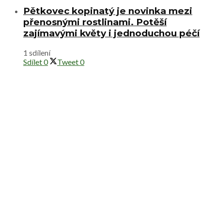
Pětkovec kopinatý je novinka mezi
přenosnými rostlinami. Potěší
zajímavými květy i jednoduchou péčí
1 sdílení
Sdílet
0
Tweet
0