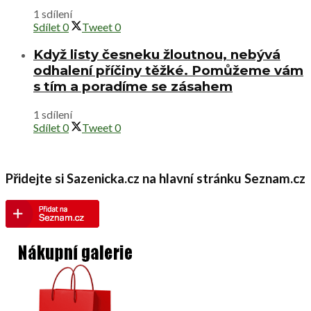
1 sdílení
Sdílet
0
Tweet
0
Když listy česneku žloutnou, nebývá
odhalení příčiny těžké. Pomůžeme vám
s tím a poradíme se zásahem
1 sdílení
Sdílet
0
Tweet
0
Přidejte si Sazenicka.cz na hlavní stránku Seznam.cz