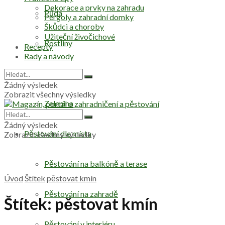
Dekorace a prvky na zahradu
Půda
Pergoly a zahradní domky
Škůdci a choroby
Užiteční živočichové
Rostliny
Recepty
Rady a návody
Stromy
Žádný výsledek
Zobrazit všechny výsledky
Zelenina
Žádný výsledek
Pěstování dle místa
Zobrazit všechny výsledky
Pěstování na balkóně a terase
Úvod
Štítek
pěstovat kmín
Pěstování na zahradě
Štítek:
pěstovat kmín
Pěstování v interiéru