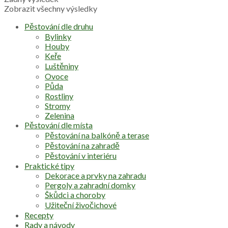
Zobrazit všechny výsledky
Pěstování dle druhu
Bylinky
Houby
Keře
Luštěniny
Ovoce
Půda
Rostliny
Stromy
Zelenina
Pěstování dle místa
Pěstování na balkóně a terase
Pěstování na zahradě
Pěstování v interiéru
Praktické tipy
Dekorace a prvky na zahradu
Pergoly a zahradní domky
Škůdci a choroby
Užiteční živočichové
Recepty
Rady a návody