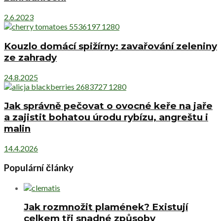
2.6.2023
Kouzlo domácí spižírny: zavařování zeleniny
ze zahrady
24.8.2025
Jak správně pečovat o ovocné keře na jaře
a zajistit bohatou úrodu rybízu, angreštu i
malin
14.4.2026
Populární články
Jak rozmnožit plamének? Existují
celkem tři snadné způsoby