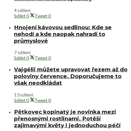
4 sdílení
Sdílet
0
Tweet
0
Hnojení kávovou sedlinou: Kde se
nehodí a kde naopak nahradí to
průmyslové
7 sdílení
Sdílet
0
Tweet
0
Vajgélii můžete upravovat řezem až do
poloviny července. Doporučujeme to
však neodkládat
13 sdílení
Sdílet
0
Tweet
0
Pětkovec kopinatý je novinka mezi
přenosnými rostlinami. Potěší
zajímavými květy i jednoduchou péčí