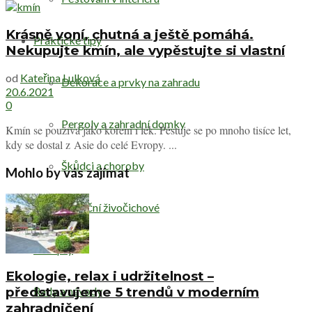
Krásně voní, chutná a ještě pomáhá.
Praktické tipy
Nekupujte kmín, ale vypěstujte si vlastní
od
Kateřina Lulková
Dekorace a prvky na zahradu
20.6.2021
0
Pergoly a zahradní domky
Kmín se používá jako koření i lék. Pěstuje se po mnoho tisíce let,
kdy se dostal z Asie do celé Evropy. ...
Škůdci a choroby
Mohlo by vás zajímat
Užiteční živočichové
Recepty
Ekologie, relax i udržitelnost –
Rady a návody
představujeme 5 trendů v moderním
zahradničení