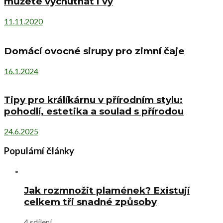
můžete vychutnat i vy
11.11.2020
Domácí ovocné sirupy pro zimní čaje
16.1.2024
Tipy pro králíkárnu v přírodním stylu:
pohodlí, estetika a soulad s přírodou
24.6.2025
Populární články
Jak rozmnožit plamének? Existují
celkem tři snadné způsoby
4 sdílení