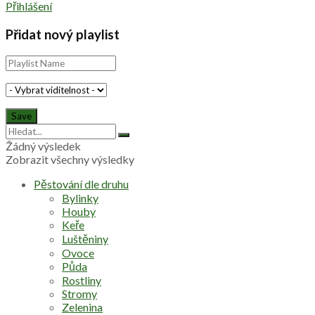
Přihlášení
Přidat nový playlist
Žádný výsledek
Zobrazit všechny výsledky
Pěstování dle druhu
Bylinky
Houby
Keře
Luštěniny
Ovoce
Půda
Rostliny
Stromy
Zelenina