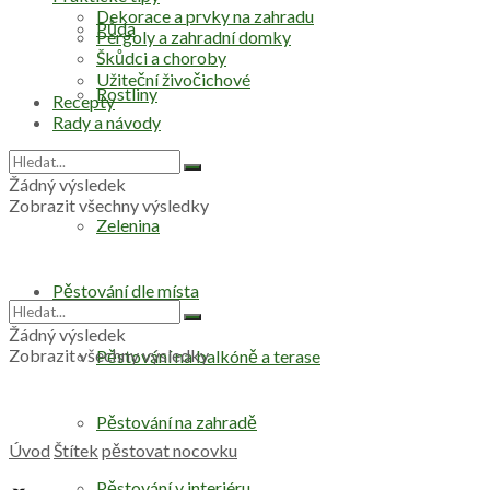
Dekorace a prvky na zahradu
Půda
Pergoly a zahradní domky
Škůdci a choroby
Užiteční živočichové
Rostliny
Recepty
Rady a návody
Stromy
Žádný výsledek
Zobrazit všechny výsledky
Zelenina
Pěstování dle místa
Žádný výsledek
Zobrazit všechny výsledky
Pěstování na balkóně a terase
Pěstování na zahradě
Úvod
Štítek
pěstovat nocovku
Pěstování v interiéru