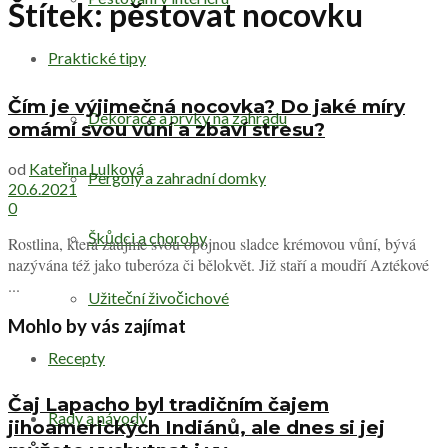
Štítek:
pěstovat nocovku
Praktické tipy
Čím je výjimečná nocovka? Do jaké míry
Dekorace a prvky na zahradu
omámí svou vůní a zbaví stresu?
od
Kateřina Lulková
Pergoly a zahradní domky
20.6.2021
0
Škůdci a choroby
Rostlina, která zaujme svou opojnou sladce krémovou vůní, bývá
nazývána též jako tuberóza či bělokvět. Již staří a moudří Aztékové
...
Užiteční živočichové
Mohlo by vás zajímat
Recepty
Čaj Lapacho byl tradičním čajem
Rady a návody
jihoamerických Indiánů, ale dnes si jej