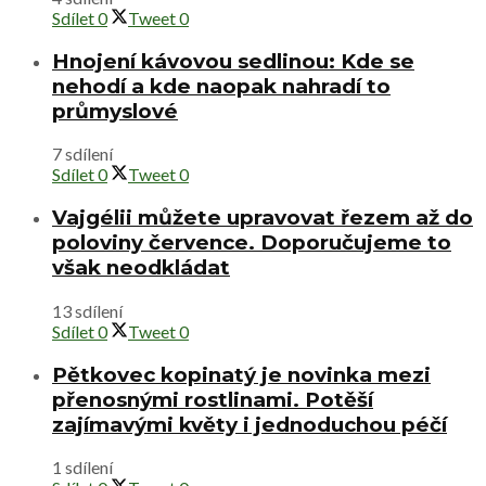
Sdílet
0
Tweet
0
Hnojení kávovou sedlinou: Kde se
nehodí a kde naopak nahradí to
průmyslové
7 sdílení
Sdílet
0
Tweet
0
Vajgélii můžete upravovat řezem až do
poloviny července. Doporučujeme to
však neodkládat
13 sdílení
Sdílet
0
Tweet
0
Pětkovec kopinatý je novinka mezi
přenosnými rostlinami. Potěší
zajímavými květy i jednoduchou péčí
1 sdílení