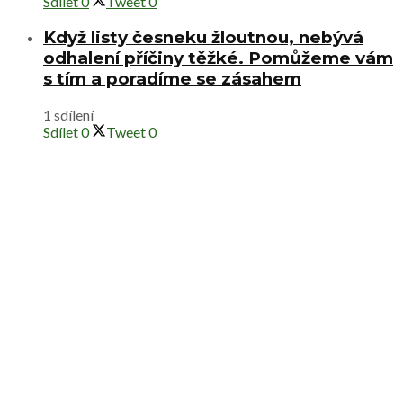
Sdílet
0
Tweet
0
Když listy česneku žloutnou, nebývá
odhalení příčiny těžké. Pomůžeme vám
s tím a poradíme se zásahem
1 sdílení
Sdílet
0
Tweet
0