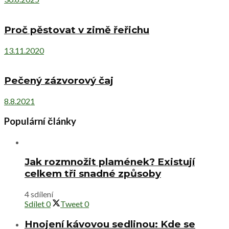
Proč pěstovat v zimě řeřichu
13.11.2020
Pečený zázvorový čaj
8.8.2021
Populární články
Jak rozmnožit plamének? Existují
celkem tři snadné způsoby
4 sdílení
Sdílet
0
Tweet
0
Hnojení kávovou sedlinou: Kde se