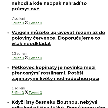
nehodí a kde naopak nahradí to
průmyslové
7 sdílení
Sdílet
0
Tweet
0
Vajgélii můžete upravovat řezem až do
poloviny července. Doporučujeme to
však neodkládat
13 sdílení
Sdílet
0
Tweet
0
Pětkovec kopinatý je novinka mezi
přenosnými rostlinami. Potěší
zajímavými květy i jednoduchou péčí
1 sdílení
Sdílet
0
Tweet
0
Když listy česneku žloutnou, nebývá
odhalení příčiny těžké. Pomůžeme vám