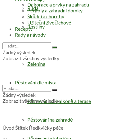
Dekorace a prvky na zahradu
Půda
Pergoly a zahradní domky
Škůdci a choroby
Užiteční živočichové
Rostliny
Recepty
Rady a návody
Stromy
Žádný výsledek
Zobrazit všechny výsledky
Zelenina
Pěstování dle místa
Žádný výsledek
Zobrazit všechny výsledky
Pěstování na balkóně a terase
Pěstování na zahradě
Úvod
Štítek
Ředkvičky péče
Pěstování v interiéru