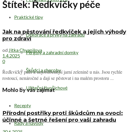
Štítek:
Ředkvičky péče
Praktické tipy
Jak na pěstování ředkviček a jejich výhody
Dekorace a prvky na zahradu
pro zdraví
od
Jitka Chvapilova
Pergoly a zahradní domky
1.4.2025
0
Škůdci a choroby
Ředkvičky patří k nejoblíbenější jarní zelenině u nás. Jsou rychle
rostoucí, nenáročné a dají se pěstovat i na malém prostoru ...
Užiteční živočichové
Mohlo by vás zajímat
Recepty
Přírodní postřiky proti škůdcům na ovoci:
účinné a šetrné řešení pro vaši zahradu
Rady a návody
30.6.2025