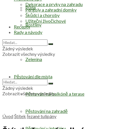
Dekorace a prvky na zahradu
Půda
Pergoly a zahradní domky
Škůdci a choroby
Užiteční živočichové
Rostliny
Recepty
Rady a návody
Stromy
Žádný výsledek
Zobrazit všechny výsledky
Zelenina
Pěstování dle místa
Žádný výsledek
Zobrazit všechny výsledky
Pěstování na balkóně a terase
Pěstování na zahradě
Úvod
Štítek
řezané tulipány
Pěstování v interiéru