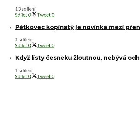
13 sdílení
Sdílet
0
Tweet
0
Pětkovec kopinatý je novinka mezi přen
1 sdílení
Sdílet
0
Tweet
0
Když listy česneku žloutnou, nebývá od
1 sdílení
Sdílet
0
Tweet
0