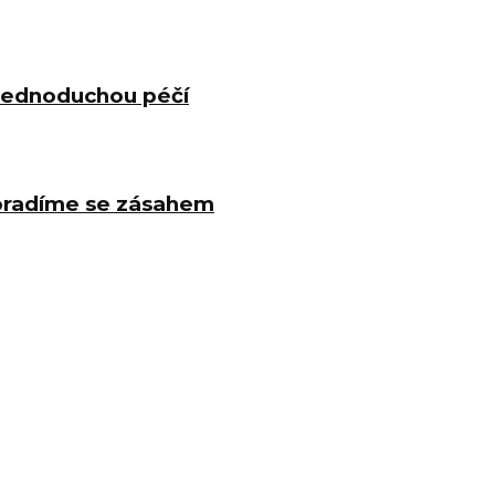
 jednoduchou péčí
poradíme se zásahem