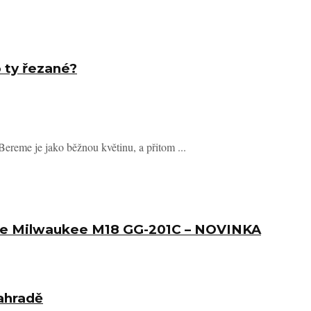
o ty řezané?
Bereme je jako běžnou květinu, a přitom ...
ice Milwaukee M18 GG-201C – NOVINKA
zahradě