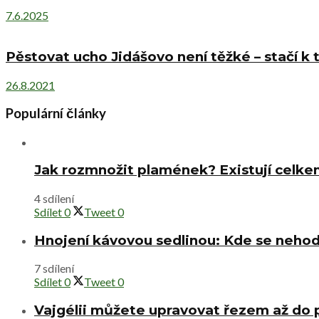
7.6.2025
Pěstovat ucho Jidášovo není těžké – stačí k
26.8.2021
Populární články
Jak rozmnožit plamének? Existují celke
4 sdílení
Sdílet
0
Tweet
0
Hnojení kávovou sedlinou: Kde se nehod
7 sdílení
Sdílet
0
Tweet
0
Vajgélii můžete upravovat řezem až do