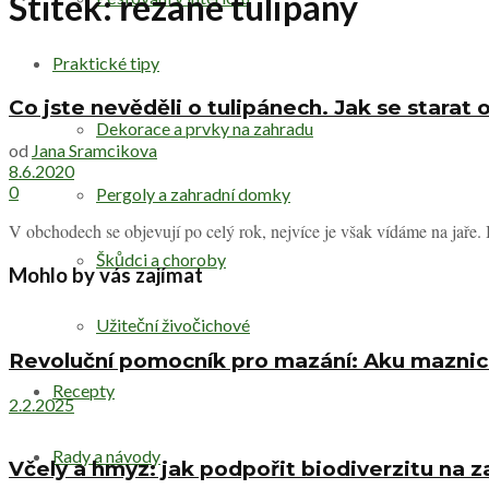
Štítek:
řezané tulipány
Praktické tipy
Co jste nevěděli o tulipánech. Jak se starat 
Dekorace a prvky na zahradu
od
Jana Sramcikova
8.6.2020
0
Pergoly a zahradní domky
V obchodech se objevují po celý rok, nejvíce je však vídáme na jaře. 
Škůdci a choroby
Mohlo by vás zajímat
Užiteční živočichové
Revoluční pomocník pro mazání: Aku mazn
Recepty
2.2.2025
Rady a návody
Včely a hmyz: jak podpořit biodiverzitu na 