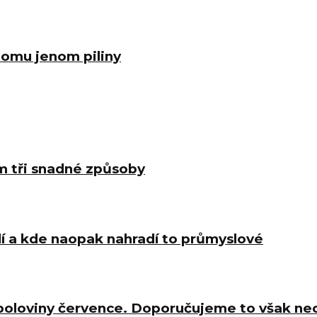
 tomu jenom piliny
m tři snadné způsoby
í a kde naopak nahradí to průmyslové
 poloviny července. Doporučujeme to však ne