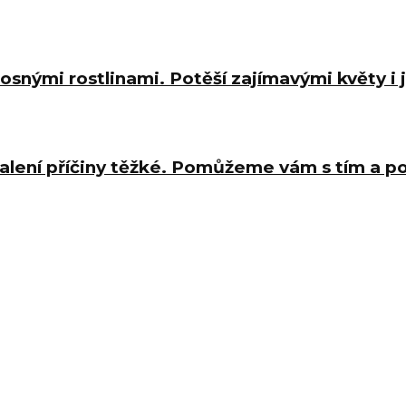
osnými rostlinami. Potěší zajímavými květy i
halení příčiny těžké. Pomůžeme vám s tím a 