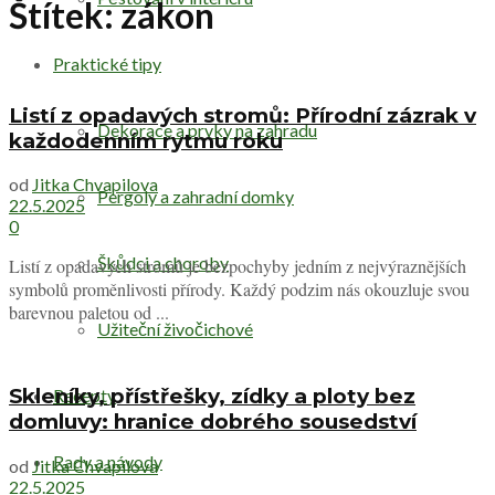
Štítek:
zákon
Praktické tipy
Listí z opadavých stromů: Přírodní zázrak v
Dekorace a prvky na zahradu
každodenním rytmu roku
od
Jitka Chvapilova
Pergoly a zahradní domky
22.5.2025
0
Škůdci a choroby
Listí z opadavých stromů je bezpochyby jedním z nejvýraznějších
symbolů proměnlivosti přírody. Každý podzim nás okouzluje svou
barevnou paletou od ...
Užiteční živočichové
Skleníky, přístřešky, zídky a ploty bez
Recepty
domluvy: hranice dobrého sousedství
Rady a návody
od
Jitka Chvapilova
22.5.2025