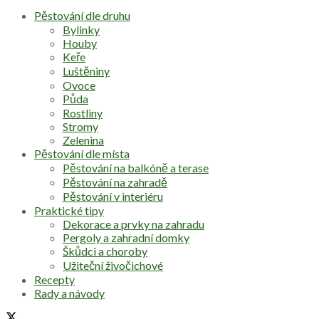
Pěstování dle druhu
Bylinky
Houby
Keře
Luštěniny
Ovoce
Půda
Rostliny
Stromy
Zelenina
Pěstování dle místa
Pěstování na balkóně a terase
Pěstování na zahradě
Pěstování v interiéru
Praktické tipy
Dekorace a prvky na zahradu
Pergoly a zahradní domky
Škůdci a choroby
Užiteční živočichové
Recepty
Rady a návody