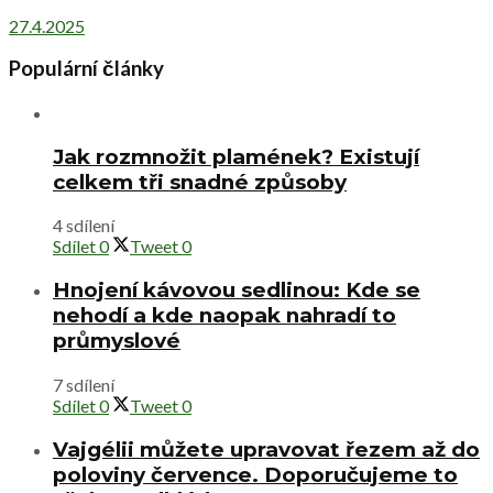
27.4.2025
Populární články
Jak rozmnožit plamének? Existují
celkem tři snadné způsoby
4 sdílení
Sdílet
0
Tweet
0
Hnojení kávovou sedlinou: Kde se
nehodí a kde naopak nahradí to
průmyslové
7 sdílení
Sdílet
0
Tweet
0
Vajgélii můžete upravovat řezem až do
poloviny července. Doporučujeme to