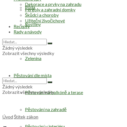
Dekorace a prvky na zahradu
Půda
Pergoly a zahradní domky
Škůdci a choroby
Užiteční živočichové
Rostliny
Recepty
Rady a návody
Stromy
Žádný výsledek
Zobrazit všechny výsledky
Zelenina
Pěstování dle místa
Žádný výsledek
Zobrazit všechny výsledky
Pěstování na balkóně a terase
Pěstování na zahradě
Úvod
Štítek
zákon
Pěstování v interiéru