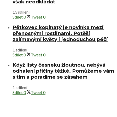
však neodkládat
13 sdílení
Sdílet
0
Tweet
0
Pětkovec kopinatý je novinka mezi
přenosnými rostlinami. Potěší
zajímavými květy i jednoduchou péčí
1 sdílení
Sdílet
0
Tweet
0
Když listy česneku žloutnou, nebývá
odhalení příčiny těžké. Pomůžeme vám
s tím a poradíme se zásahem
1 sdílení
Sdílet
0
Tweet
0