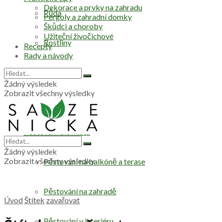
Dekorace a prvky na zahradu
Půda
Pergoly a zahradní domky
Škůdci a choroby
Užiteční živočichové
Rostliny
Recepty
Rady a návody
Stromy
Žádný výsledek
Zobrazit všechny výsledky
Zelenina
Pěstování dle místa
Žádný výsledek
Zobrazit všechny výsledky
Pěstování na balkóně a terase
Pěstování na zahradě
Úvod
Štítek
zavařovat
Pěstování v interiéru