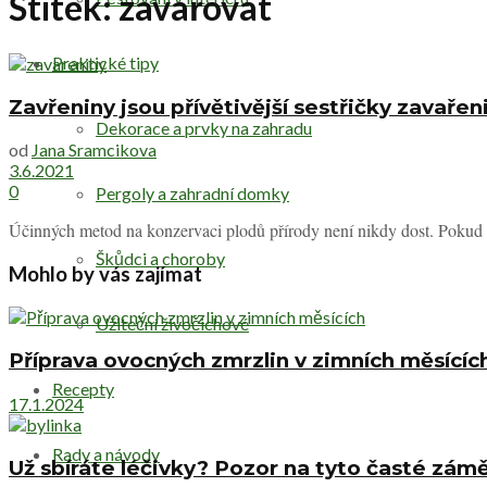
Štítek:
zavařovat
Praktické tipy
Zavřeniny jsou přívětivější sestřičky zavař
Dekorace a prvky na zahradu
od
Jana Sramcikova
3.6.2021
0
Pergoly a zahradní domky
Účinných metod na konzervaci plodů přírody není nikdy dost. Pokud o
Škůdci a choroby
Mohlo by vás zajímat
Užiteční živočichové
Příprava ovocných zmrzlin v zimních měsícíc
Recepty
17.1.2024
Rady a návody
Už sbíráte léčivky? Pozor na tyto časté zám