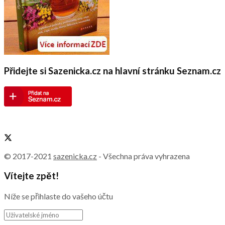
Přidejte si Sazenicka.cz na hlavní stránku Seznam.cz
© 2017-2021
sazenicka.cz
- Všechna práva vyhrazena
Vítejte zpět!
Níže se přihlaste do vašeho účtu