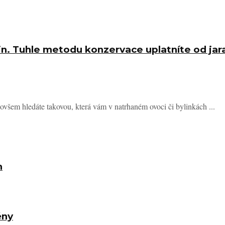
enin. Tuhle metodu konzervace uplatníte od ja
všem hledáte takovou, která vám v natrhaném ovoci či bylinkách ...
h
ěny