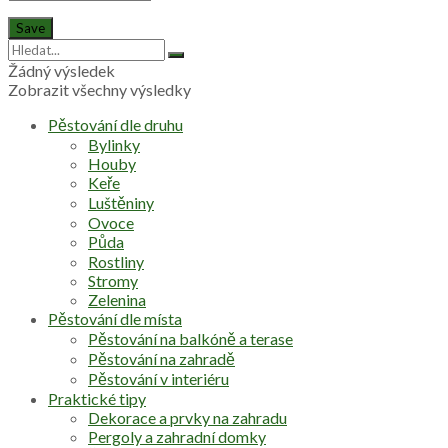
Žádný výsledek
Zobrazit všechny výsledky
Pěstování dle druhu
Bylinky
Houby
Keře
Luštěniny
Ovoce
Půda
Rostliny
Stromy
Zelenina
Pěstování dle místa
Pěstování na balkóně a terase
Pěstování na zahradě
Pěstování v interiéru
Praktické tipy
Dekorace a prvky na zahradu
Pergoly a zahradní domky