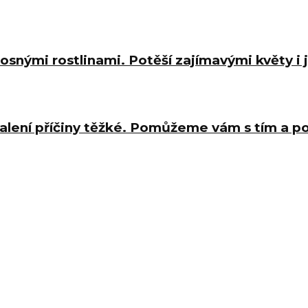
osnými rostlinami. Potěší zajímavými květy i
halení příčiny těžké. Pomůžeme vám s tím a 