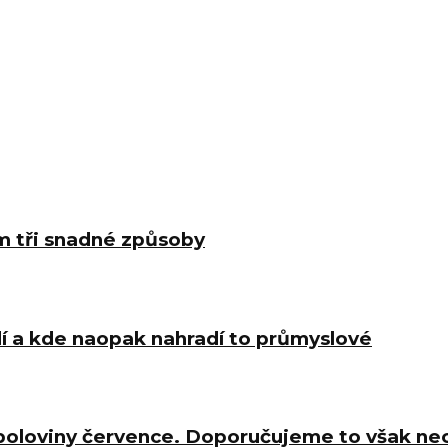
m tři snadné způsoby
í a kde naopak nahradí to průmyslové
 poloviny července. Doporučujeme to však ne