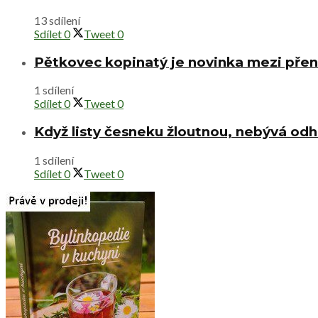
13 sdílení
Sdílet
0
Tweet
0
Pětkovec kopinatý je novinka mezi přen
1 sdílení
Sdílet
0
Tweet
0
Když listy česneku žloutnou, nebývá od
1 sdílení
Sdílet
0
Tweet
0