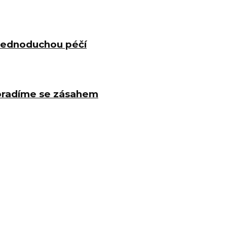
 jednoduchou péčí
poradíme se zásahem