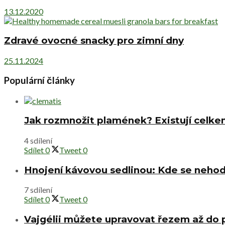
13.12.2020
Zdravé ovocné snacky pro zimní dny
25.11.2024
Populární články
Jak rozmnožit plamének? Existují celke
4 sdílení
Sdílet
0
Tweet
0
Hnojení kávovou sedlinou: Kde se nehod
7 sdílení
Sdílet
0
Tweet
0
Vajgélii můžete upravovat řezem až do