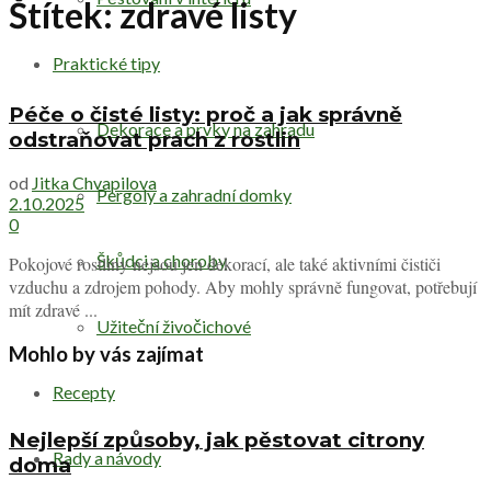
Štítek:
zdravé listy
Praktické tipy
Péče o čisté listy: proč a jak správně
Dekorace a prvky na zahradu
odstraňovat prach z rostlin
od
Jitka Chvapilova
Pergoly a zahradní domky
2.10.2025
0
Škůdci a choroby
Pokojové rostliny nejsou jen dekorací, ale také aktivními čističi
vzduchu a zdrojem pohody. Aby mohly správně fungovat, potřebují
mít zdravé ...
Užiteční živočichové
Mohlo by vás zajímat
Recepty
Nejlepší způsoby, jak pěstovat citrony
Rady a návody
doma