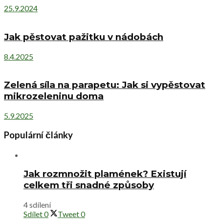
25.9.2024
Jak pěstovat pažitku v nádobách
8.4.2025
Zelená síla na parapetu: Jak si vypěstovat
mikrozeleninu doma
5.9.2025
Populární články
Jak rozmnožit plamének? Existují
celkem tři snadné způsoby
4 sdílení
Sdílet
0
Tweet
0