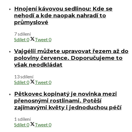
Hnojení kávovou sedlinou: Kde se
nehodí a kde naopak nahradí to
průmyslové
7 sdílení
Sdílet
0
Tweet
0
Vajgélii můžete upravovat řezem až do
poloviny července. Doporučujeme to
však neodkládat
13 sdílení
Sdílet
0
Tweet
0
Pětkovec kopinatý je novinka mezi
přenosnými rostlinami. Potěší
zajímavými květy i jednoduchou péčí
1 sdílení
Sdílet
0
Tweet
0