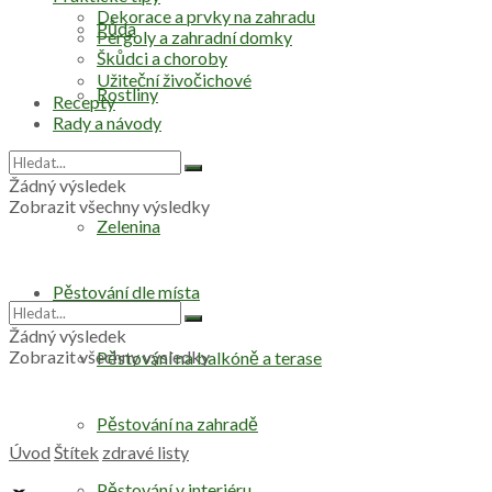
Dekorace a prvky na zahradu
Půda
Pergoly a zahradní domky
Škůdci a choroby
Užiteční živočichové
Rostliny
Recepty
Rady a návody
Stromy
Žádný výsledek
Zobrazit všechny výsledky
Zelenina
Pěstování dle místa
Žádný výsledek
Zobrazit všechny výsledky
Pěstování na balkóně a terase
Pěstování na zahradě
Úvod
Štítek
zdravé listy
Pěstování v interiéru