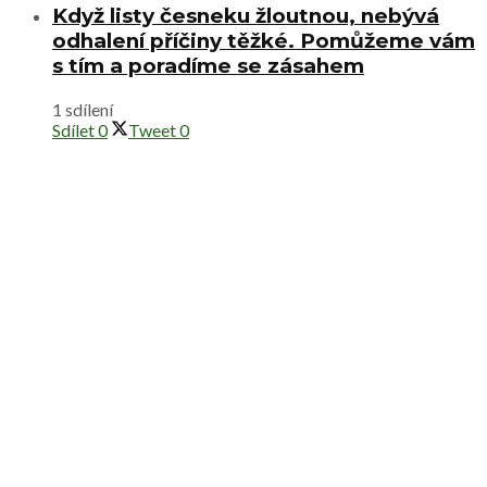
Když listy česneku žloutnou, nebývá
odhalení příčiny těžké. Pomůžeme vám
s tím a poradíme se zásahem
1 sdílení
Sdílet
0
Tweet
0