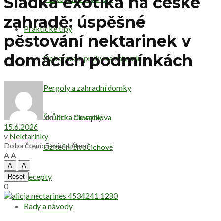
Sladká exotika na české
zahradě: úspěšné
Praktické tipy
pěstování nektarinek v
domácích podmínkách
Dekorace a prvky na zahradu
Pergoly a zahradní domky
od
Jitka Chvapilova
Škůdci a choroby
15.6.2026
v
Nektarinky
Doba čtení: 5 minut čtení
Užiteční živočichové
A
A
A
A
Recepty
Reset
0
Rady a návody