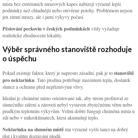
místa bez extrémních mrazových kapes nabízejí výrazně lepší
podmínky než chladnější nebo otevřené polohy. Problémem nejsou
jen zimní mrazy, ale i jarní výkyvy počasí.
Pěstování peckovin v českých podmínkách
vždy vyžaduje
realistické zhodnocení lokality.
Výběr správného stanoviště rozhoduje
o úspěchu
stanoviště
Pokud existuje faktor, který je naprosto zásadní, pak je to
pro nektarinku
. Tato plodina potřebuje maximum tepla, dostatek
slunce a ochranu před nepříznivými vlivy.
Ideální je chráněné místo orientované tak, aby strom profitoval ze
slunečního záření a zároveň nebyl vystaven zbytečnému větru nebo
prudkým teplotním výkyvům. Velmi dobře fungují chráněná místa u
zdí nebo v mikroklimatech, která akumulují teplo.
Nektarinka na slunném místě
má výrazně vyšší šanci na dobrý
růst i kvalitní dozrávání plodů.