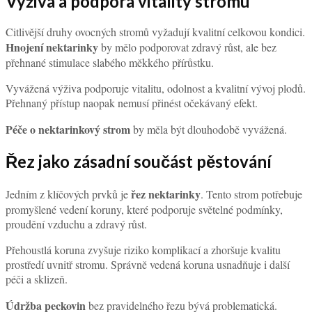
Výživa a podpora vitality stromu
Citlivější druhy ovocných stromů vyžadují kvalitní celkovou kondici.
Hnojení nektarinky
by mělo podporovat zdravý růst, ale bez
přehnané stimulace slabého měkkého přírůstku.
Vyvážená výživa podporuje vitalitu, odolnost a kvalitní vývoj plodů.
Přehnaný přístup naopak nemusí přinést očekávaný efekt.
Péče o nektarinkový strom
by měla být dlouhodobě vyvážená.
Řez jako zásadní součást pěstování
řez nektarinky
Jedním z klíčových prvků je
. Tento strom potřebuje
promyšlené vedení koruny, které podporuje světelné podmínky,
proudění vzduchu a zdravý růst.
Přehoustlá koruna zvyšuje riziko komplikací a zhoršuje kvalitu
prostředí uvnitř stromu. Správně vedená koruna usnadňuje i další
péči a sklizeň.
Údržba peckovin
bez pravidelného řezu bývá problematická.