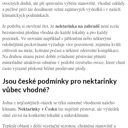
ovocných druhů, ale při správném výběru stanoviště, vhodné odrůdy
a pečlivé péči lze dosáhnout velmi zajímavých výsledků i v našich
klimatických podmínkách.
nektarinka na zahradě
Je potřeba si otevřeně říct, že
není zcela
bezstarostná plodina vhodná do každé lokality a pro každý
pozemek. Ve srovnání například s jabloněmi nebo některými
odolnějšími peckovinami vyžaduje více pozornosti, zejména kvůli
citlivosti na mráz, kolísání počasí a některé zdravotní komplikace.
Na druhou stranu právě dobře zvládnuté pěstování přináší
mimořádně atraktivní odměnu v podobě čerstvého ovoce, které chutí
často výrazně překoná běžně prodávané plody.
Jsou české podmínky pro nektarinky
vůbec vhodné?
Jedna z nejčastějších otázek se týká samotné vhodnosti našeho
Nektarinky v Česku
klimatu.
lze úspěšně pěstovat, ale výsledek
silně závisí na konkrétní lokalitě a mikroklimatu.
Teplejší oblasti s delší vegetační sezonou, chráněná stanoviště a