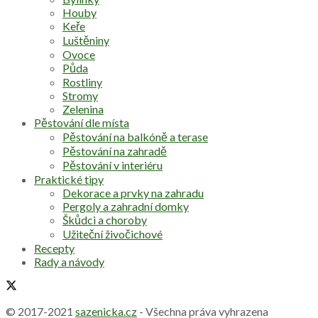
Houby
Keře
Luštěniny
Ovoce
Půda
Rostliny
Stromy
Zelenina
Pěstování dle místa
Pěstování na balkóně a terase
Pěstování na zahradě
Pěstování v interiéru
Praktické tipy
Dekorace a prvky na zahradu
Pergoly a zahradní domky
Škůdci a choroby
Užiteční živočichové
Recepty
Rady a návody
© 2017-2021
sazenicka.cz
- Všechna práva vyhrazena