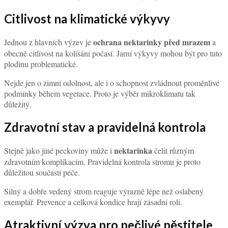
Citlivost na klimatické výkyvy
ochrana nektarinky před mrazem
Jednou z hlavních výzev je
a
obecně citlivost na kolísání počasí. Jarní výkyvy mohou být pro tuto
plodinu problematické.
Nejde jen o zimní odolnost, ale i o schopnost zvládnout proměnlivé
podmínky během vegetace. Proto je výběr mikroklimatu tak
důležitý.
Zdravotní stav a pravidelná kontrola
nektarinka
Stejně jako jiné peckoviny může i
čelit různým
zdravotním komplikacím. Pravidelná kontrola stromu je proto
důležitou součástí péče.
Silný a dobře vedený strom reaguje výrazně lépe než oslabený
exemplář. Prevence a celková kondice hrají zásadní roli.
Atraktivní výzva pro pečlivé pěstitele