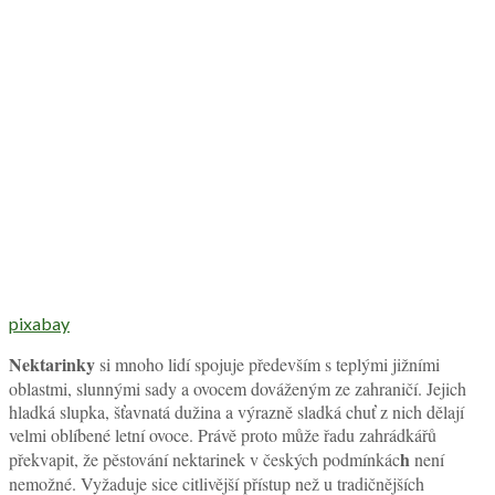
pixabay
Nektarinky
si mnoho lidí spojuje především s teplými jižními
oblastmi, slunnými sady a ovocem dováženým ze zahraničí. Jejich
hladká slupka, šťavnatá dužina a výrazně sladká chuť z nich dělají
velmi oblíbené letní ovoce. Právě proto může řadu zahrádkářů
h
překvapit, že pěstování nektarinek v českých podmínkác
není
nemožné. Vyžaduje sice citlivější přístup než u tradičnějších