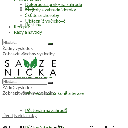
Dekorace a prvky na zahradu
Půda
Pergoly a zahradní domky
Škůdci a choroby
Užiteční živočichové
Rostliny
Recepty
Rady a návody
Stromy
Žádný výsledek
Zobrazit všechny výsledky
Zelenina
Pěstování dle místa
Žádný výsledek
Zobrazit všechny výsledky
Pěstování na balkóně a terase
Pěstování na zahradě
Úvod
Nektarinky
Pěstování v interiéru