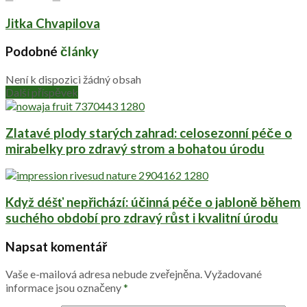
Jitka Chvapilova
Podobné
články
Není k dispozici žádný obsah
Další příspěvek
Zlatavé plody starých zahrad: celosezonní péče o
mirabelky pro zdravý strom a bohatou úrodu
Když déšť nepřichází: účinná péče o jabloně během
suchého období pro zdravý růst i kvalitní úrodu
Napsat komentář
Vaše e-mailová adresa nebude zveřejněna.
Vyžadované
informace jsou označeny
*