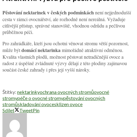
Pěstování nektarinek v českých podmínkách
není nejjednodušší
cesta v rámci ovocnářství, ale rozhodně není nereálná. Vyžaduje
citlivější přístup, správné stanoviště, vhodnou odrůdu a pečlivou
průběžnou péči.
Pro zahrádkáře, kteří jsou ochotni věnovat stromu větší pozornost,
domácí nektarinka
může být
mimořádně atraktivní odměnou.
Kvalita vlastních plodů, možnost pěstovat netradičnější ovoce a
radost z úspěšně zvládnuté výzvy dělají z této plodiny zajímavou
součást české zahrady i přes její vyšší nároky.
Štítky:
nektarinky
ochrana ovocných stromů
ovocné
stromy
péče o ovocné stromy
pěstování ovocných
stromů
skladování ovoce
sklizen ovoce
Sdílet
Tweet
Pin