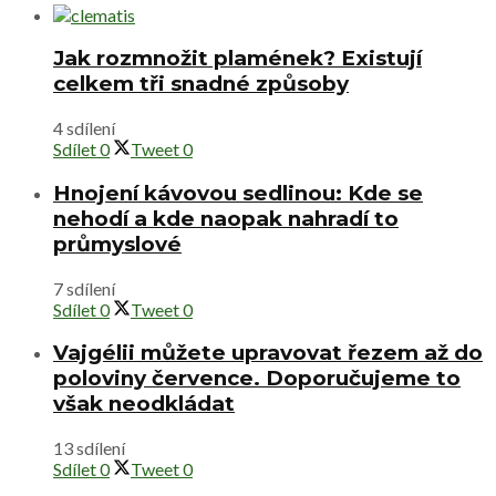
Jak rozmnožit plamének? Existují
celkem tři snadné způsoby
4 sdílení
Sdílet
0
Tweet
0
Hnojení kávovou sedlinou: Kde se
nehodí a kde naopak nahradí to
průmyslové
7 sdílení
Sdílet
0
Tweet
0
Vajgélii můžete upravovat řezem až do
poloviny července. Doporučujeme to
však neodkládat
13 sdílení
Sdílet
0
Tweet
0