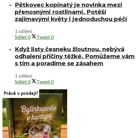
Pětkovec kopinatý je novinka mezi
přenosnými rostlinami. Potěší
zajímavými květy i jednoduchou péčí
1 sdílení
Sdílet
0
Tweet
0
Když listy česneku žloutnou, nebývá
odhalení příčiny těžké. Pomůžeme vám
s tím a poradíme se zásahem
1 sdílení
Sdílet
0
Tweet
0