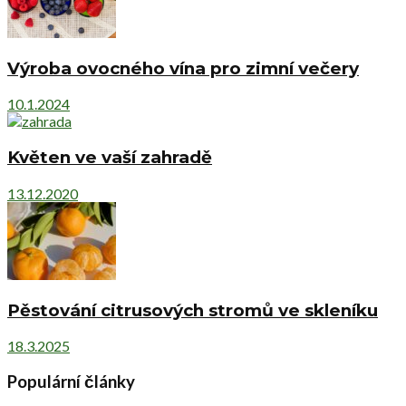
Výroba ovocného vína pro zimní večery
10.1.2024
Květen ve vaší zahradě
13.12.2020
Pěstování citrusových stromů ve skleníku
18.3.2025
Populární články