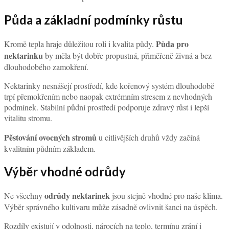
Půda a základní podmínky růstu
Půda pro
Kromě tepla hraje důležitou roli i kvalita půdy.
nektarinku
by měla být dobře propustná, přiměřeně živná a bez
dlouhodobého zamokření.
Nektarinky nesnášejí prostředí, kde kořenový systém dlouhodobě
trpí přemokřením nebo naopak extrémním stresem z nevhodných
podmínek. Stabilní půdní prostředí podporuje zdravý růst i lepší
vitalitu stromu.
Pěstování ovocných stromů
u citlivějších druhů vždy začíná
kvalitním půdním základem.
Výběr vhodné odrůdy
odrůdy nektarinek
Ne všechny
jsou stejně vhodné pro naše klima.
Výběr správného kultivaru může zásadně ovlivnit šanci na úspěch.
Rozdíly existují v odolnosti, nárocích na teplo, termínu zrání i