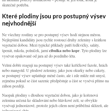
skutečně potřeba.
Které plodiny jsou pro postupný výsev
nejvhodnější
Ne všechny rostliny se pro postupný výsev hodí stejnou měrou.
Nejlepšími kandidáty jsou rychle rostoucí druhy zeleniny s krátkou
vegetační dobou. Mezi typické příklady patří ředkvičky, saláty,
cibulka nebo kopr
špenát, rukola, polníček, jarní
. Tyto plodiny lze
vysévat opakovaně od jara až do pozdního léta.
Velmi dobře reagují na postupný výsev také keříčkové fazole, hrách
nebo mangold. U plodové zeleniny, jako jsou okurky nebo cukety,
se postupný výsev uplatňuje méně často, ale i zde může mít smysl,
zejména pokud se část sazenic předpěstuje a část se vysévá přímo na
záhon později.
Naopak plodiny s dlouhou vegetační dobou, jako je kořenová
zelenina určená ke skladování nebo hlávkové zelí, se obvykle
vysévají jednorázově, protože jejich cílem není průběžná sklizeň, ale
jednorázový sběr.