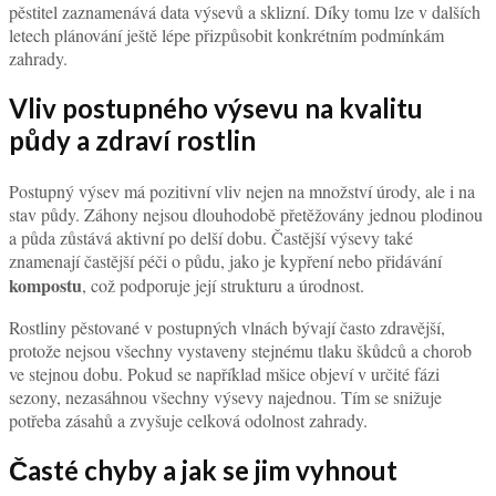
pěstitel zaznamenává data výsevů a sklizní. Díky tomu lze v dalších
letech plánování ještě lépe přizpůsobit konkrétním podmínkám
zahrady.
Vliv postupného výsevu na kvalitu
půdy a zdraví rostlin
Postupný výsev má pozitivní vliv nejen na množství úrody, ale i na
stav půdy. Záhony nejsou dlouhodobě přetěžovány jednou plodinou
a půda zůstává aktivní po delší dobu. Častější výsevy také
znamenají častější péči o půdu, jako je kypření nebo přidávání
kompostu
, což podporuje její strukturu a úrodnost.
Rostliny pěstované v postupných vlnách bývají často zdravější,
protože nejsou všechny vystaveny stejnému tlaku škůdců a chorob
ve stejnou dobu. Pokud se například mšice objeví v určité fázi
sezony, nezasáhnou všechny výsevy najednou. Tím se snižuje
potřeba zásahů a zvyšuje celková odolnost zahrady.
Časté chyby a jak se jim vyhnout