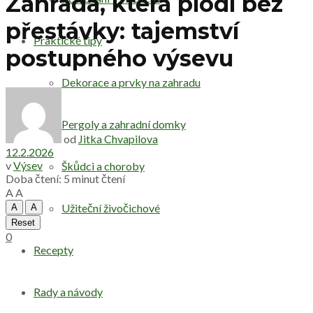
Zahrada, která plodí bez
přestávky: tajemství
Praktické tipy
postupného výsevu
Dekorace a prvky na zahradu
Pergoly a zahradní domky
od
Jitka Chvapilova
12.2.2026
v
Výsev
Škůdci a choroby
Doba čtení: 5 minut čtení
A
A
Užiteční živočichové
A
A
Reset
0
Recepty
Rady a návody