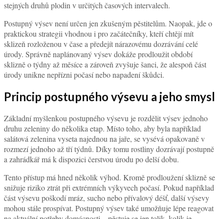
stejných druhů plodin v určitých časových intervalech.
Postupný výsev není určen jen zkušeným pěstitelům. Naopak, jde o
praktickou strategii vhodnou i pro začátečníky, kteří chtějí mít
sklizeň rozloženou v čase a předejít nárazovému dozrávání celé
úrody. Správně naplánovaný výsev dokáže prodloužit období
sklizně o týdny až měsíce a zároveň zvyšuje šanci, že alespoň část
úrody unikne nepřízni počasí nebo napadení škůdci.
Princip postupného výsevu a jeho smysl
Základní myšlenkou postupného výsevu je rozdělit výsev jednoho
druhu zeleniny do několika etap. Místo toho, aby byla například
salátová zelenina vyseta najednou na jaře, se vysévá opakovaně v
rozmezí jednoho až tří týdnů. Díky tomu rostliny dozrávají postupně
a zahrádkář má k dispozici čerstvou úrodu po delší dobu.
Tento přístup má hned několik výhod. Kromě prodloužení sklizně se
snižuje riziko ztrát při extrémních výkyvech počasí. Pokud například
část výsevu poškodí mráz, sucho nebo přívalový déšť, další výsevy
mohou stále prospívat. Postupný výsev také umožňuje lépe reagovat
na aktuální potřeby domácnosti – pěstuje se jen tolik, kolik je