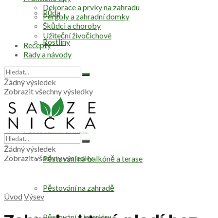
Dekorace a prvky na zahradu
Půda
Pergoly a zahradní domky
Škůdci a choroby
Užiteční živočichové
Rostliny
Recepty
Rady a návody
Stromy
Žádný výsledek
Zobrazit všechny výsledky
Zelenina
Pěstování dle místa
Žádný výsledek
Zobrazit všechny výsledky
Pěstování na balkóně a terase
Pěstování na zahradě
Úvod
Výsev
Pěstování v interiéru