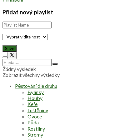
Přidat nový playlist
Žádný výsledek
Zobrazit všechny výsledky
Pěstování dle druhu
Bylinky
Houby
Keře
Luštěniny
Ovoce
Půda
Rostliny
Stromy