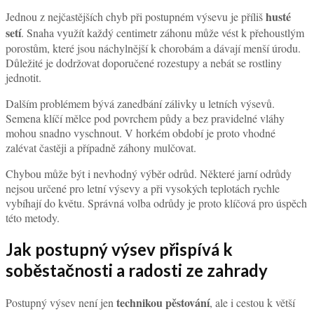
husté
Jednou z nejčastějších chyb při postupném výsevu je příliš
setí
. Snaha využít každý centimetr záhonu může vést k přehoustlým
porostům, které jsou náchylnější k chorobám a dávají menší úrodu.
Důležité je dodržovat doporučené rozestupy a nebát se rostliny
jednotit.
Dalším problémem bývá zanedbání zálivky u letních výsevů.
Semena klíčí mělce pod povrchem půdy a bez pravidelné vláhy
mohou snadno vyschnout. V horkém období je proto vhodné
zalévat častěji a případně záhony mulčovat.
Chybou může být i nevhodný výběr odrůd. Některé jarní odrůdy
nejsou určené pro letní výsevy a při vysokých teplotách rychle
vybíhají do květu. Správná volba odrůdy je proto klíčová pro úspěch
této metody.
Jak postupný výsev přispívá k
soběstačnosti a radosti ze zahrady
technikou pěstování
Postupný výsev není jen
, ale i cestou k větší