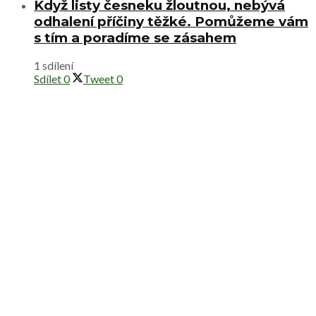
Když listy česneku žloutnou, nebývá
odhalení příčiny těžké. Pomůžeme vám
s tím a poradíme se zásahem
1 sdílení
Sdílet
0
Tweet
0