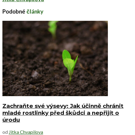
Podobné
články
Zachraňte své výsevy: Jak účinně chránit
mladé rostlinky před škůdci a nepřijít o
úrodu
od
Jitka Chvapilova