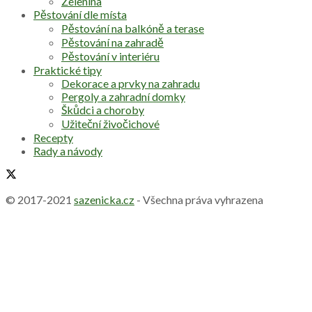
Zelenina
Pěstování dle místa
Pěstování na balkóně a terase
Pěstování na zahradě
Pěstování v interiéru
Praktické tipy
Dekorace a prvky na zahradu
Pergoly a zahradní domky
Škůdci a choroby
Užiteční živočichové
Recepty
Rady a návody
© 2017-2021
sazenicka.cz
- Všechna práva vyhrazena