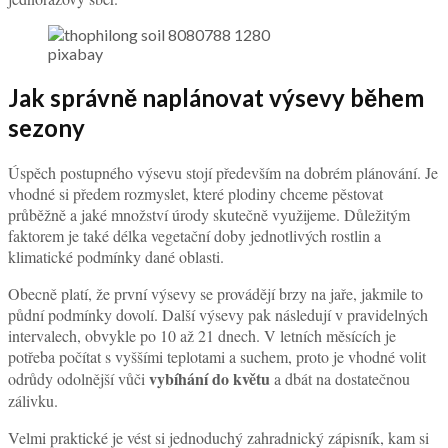
pixabay
Jak správně naplánovat výsevy během
sezony
Úspěch postupného výsevu stojí především na dobrém plánování. Je
vhodné si předem rozmyslet, které plodiny chceme pěstovat
průběžně a jaké množství úrody skutečně využijeme. Důležitým
faktorem je také délka vegetační doby jednotlivých rostlin a
klimatické podmínky dané oblasti.
Obecně platí, že první výsevy se provádějí brzy na jaře, jakmile to
půdní podmínky dovolí. Další výsevy pak následují v pravidelných
intervalech, obvykle po 10 až 21 dnech. V letních měsících je
potřeba počítat s vyššími teplotami a suchem, proto je vhodné volit
vybíhání do květu
odrůdy odolnější vůči
a dbát na dostatečnou
zálivku.
Velmi praktické je vést si jednoduchý zahradnický zápisník, kam si