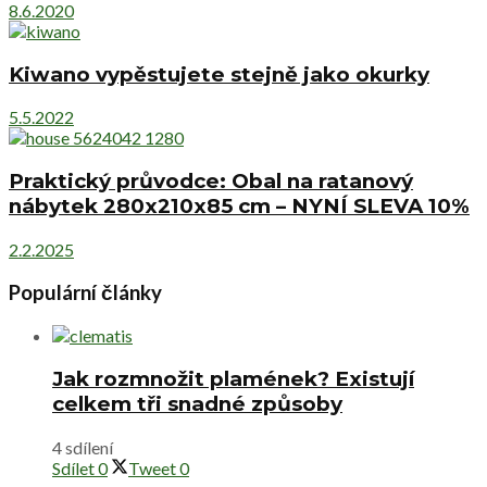
8.6.2020
Kiwano vypěstujete stejně jako okurky
5.5.2022
Praktický průvodce: Obal na ratanový
nábytek 280x210x85 cm – NYNÍ SLEVA 10%
2.2.2025
Populární články
Jak rozmnožit plamének? Existují
celkem tři snadné způsoby
4 sdílení
Sdílet
0
Tweet
0