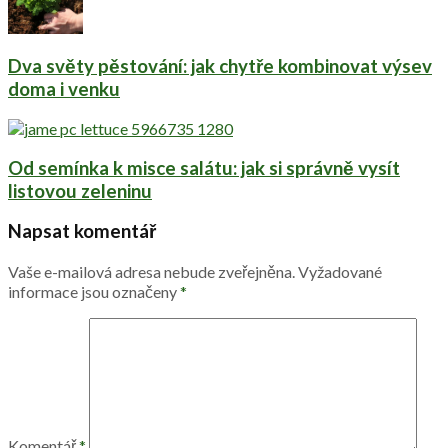
Dva světy pěstování: jak chytře kombinovat výsev
doma i venku
Od semínka k misce salátu: jak si správně vysít
listovou zeleninu
Napsat komentář
Vaše e-mailová adresa nebude zveřejněna.
Vyžadované
informace jsou označeny
*
Komentář
*