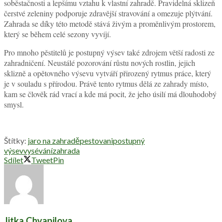
soběstačnosti a lepšímu vztahu k vlastní zahradě. Pravidelná sklizeň
čerstvé zeleniny podporuje zdravější stravování a omezuje plýtvání.
Zahrada se díky této metodě stává živým a proměnlivým prostorem,
který se během celé sezony vyvíjí.
Pro mnoho pěstitelů je postupný výsev také zdrojem větší radosti ze
zahradničení. Neustálé pozorování růstu nových rostlin, jejich
sklizně a opětovného výsevu vytváří přirozený rytmus práce, který
je v souladu s přírodou. Právě tento rytmus dělá ze zahrady místo,
kam se člověk rád vrací a kde má pocit, že jeho úsilí má dlouhodobý
smysl.
Štítky:
jaro na zahradě
pestovani
postupný
výsev
vysévání
zahrada
Sdílet
Tweet
Pin
Jitka Chvapilova