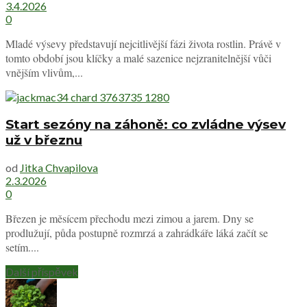
3.4.2026
0
Mladé výsevy představují nejcitlivější fázi života rostlin. Právě v
tomto období jsou klíčky a malé sazenice nejzranitelnější vůči
vnějším vlivům,...
Start sezóny na záhoně: co zvládne výsev
už v březnu
od
Jitka Chvapilova
2.3.2026
0
Březen je měsícem přechodu mezi zimou a jarem. Dny se
prodlužují, půda postupně rozmrzá a zahrádkáře láká začít se
setím....
Další příspěvek