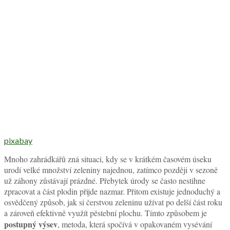
pixabay
Mnoho zahrádkářů zná situaci, kdy se v krátkém časovém úseku
urodí velké množství zeleniny najednou, zatímco později v sezoně
už záhony zůstávají prázdné. Přebytek úrody se často nestihne
zpracovat a část plodin přijde nazmar. Přitom existuje jednoduchý a
osvědčený způsob, jak si čerstvou zeleninu užívat po delší část roku
a zároveň efektivně využít pěstební plochu. Tímto způsobem je
postupný výsev
, metoda, která spočívá v opakovaném vysévání