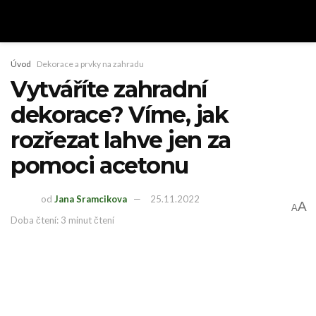
Úvod
Dekorace a prvky na zahradu
Vytváříte zahradní
dekorace? Víme, jak
rozřezat lahve jen za
pomoci acetonu
od
Jana Sramcikova
25.11.2022
A
A
Doba čtení: 3 minut čtení