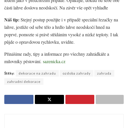
ledem jako v předchozím případě. Opakujte, dokud od sebe obě
části lahve doslova neodskočí. Na závěr vše opět vyhlaďte
Náš tip:
Stejný postup použijte i v případě speciální řezačky na
lahve, jestliže od sebe tělo a hrdlo lahve neodskočí hned na
poprvé, pomozte si právě střídáním vysoké a nízké teploty. I tak
půjde o opravdovou rychlovku, uvidíte.
Přinášíme rady, tipy a informace pro všechny zahrádkáře a
milovníky pěstování.
sazenicka.cz
Štítky:
dekorace na zahradu
ozdoba zahrady
zahrada
zahradní dekorace