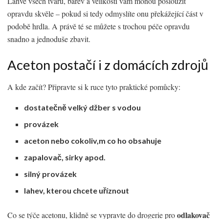
Lahve všech tvarů, barev a velikostí vám mohou posloužit
opravdu skvěle – pokud si tedy odmyslíte onu překážející část v
podobě hrdla. A právě té se můžete s trochou péče opravdu
snadno a jednoduše zbavit.
Aceton postačí i z domácích zdrojů
A kde začít? Připravte si k ruce tyto praktické pomůcky:
dostatečně velký džber s vodou
provázek
aceton nebo cokoliv,m co ho obsahuje
zapalovač, sirky apod.
silný provázek
lahev, kterou chcete uříznout
odlakovač
Co se týče acetonu, klidně se vypravte do drogerie pro