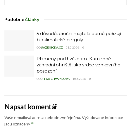
Podobné
články
5 důvodů, proč si majitelé domů pořizují
bioklimatické pergoly
OD
SAZENICKA.CZ
21.5.2026
0
Plameny pod hvězdami: Kamenné
zahradní ohniště jako srdce venkovního
posezení
OD
JITKA CHVAPILOVA
10.5.2026
0
Napsat komentář
Vaše e-mailová adresa nebude zveřejněna.
Vyžadované informace
*
jsou označeny