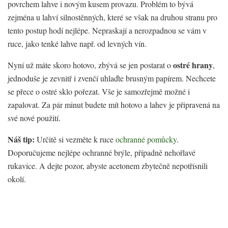
povrchem lahve i novým kusem provazu. Problém to bývá
zejména u lahví silnostěnných, které se však na druhou stranu pro
tento postup hodí nejlépe. Nepraskají a nerozpadnou se vám v
ruce, jako tenké lahve např. od levných vín.
ostré hrany
Nyní už máte skoro hotovo, zbývá se jen postarat o
,
jednoduše je zevnitř i zvenčí uhlaďte brusným papírem. Nechcete
se přece o ostré sklo pořezat. Vše je samozřejmě možné i
zapalovat. Za pár minut budete mít hotovo a lahev je připravená na
své nové použití.
Náš tip:
Určitě si vezměte k ruce
ochranné pomůcky
.
Doporučujeme nejlépe ochranné brýle, případně nehořlavé
rukavice. A dejte pozor, abyste acetonem zbytečně nepotřísnili
okolí.