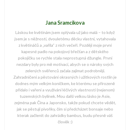
Jana Sramcikova
Láskou ke květinám jsem oplývala už jako malá – to když
jsem je s něžností, dvouletému děcku vlastní, vytahovala
z květináčů a „vařila“ z nich večeři. Později moje první
kapesné padlo na pokojový břečťan a z dětského
pokojíčku se rychle stala neprostupná džungle. První
nezdary byly pro mě motivací, abych se o nároky svých
zelených svěřenců začala zajímat podrobněji.
Zahradničení a pěstování okrasných i užitkových rostlin je
dodnes mým velkým koníčkem, ke kterému se přirozeně
přidalo i vaření a využívání léčivých vlastností (nejenom)
tuzemských bylinek. Mou další velkou lásko je Asie,
zejména pak Čína a Japonsko, takže pokud chcete vědět,
jak se pěstují pivoňky, čím si předcházet bonsaje nebo
kterak začlenit do zahrádky bambus, budu přesně váš
člověk :)