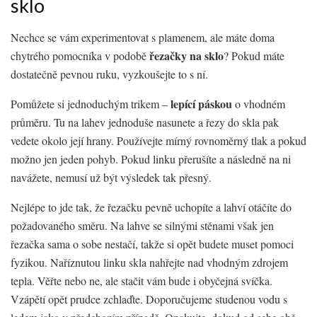
sklo
Nechce se vám experimentovat s plamenem, ale máte doma
řezačky na sklo
chytrého pomocníka v podobě
? Pokud máte
dostatečně pevnou ruku, vyzkoušejte to s ní.
lepící páskou
Pomůžete si jednoduchým trikem –
o vhodném
průměru. Tu na lahev jednoduše nasunete a řezy do skla pak
vedete okolo její hrany. Používejte mírný rovnoměrný tlak a pokud
možno jen jeden pohyb. Pokud linku přerušíte a následně na ni
navážete, nemusí už být výsledek tak přesný.
Nejlépe to jde tak, že řezačku pevně uchopíte a lahví otáčíte do
požadovaného směru. Na lahve se silnými stěnami však jen
řezačka sama o sobe nestačí, takže si opět budete muset pomoci
fyzikou. Naříznutou linku skla nahřejte nad vhodným zdrojem
tepla. Věřte nebo ne, ale stačit vám bude i obyčejná svíčka.
Vzápětí opět prudce zchlaďte. Doporučujeme studenou vodu s