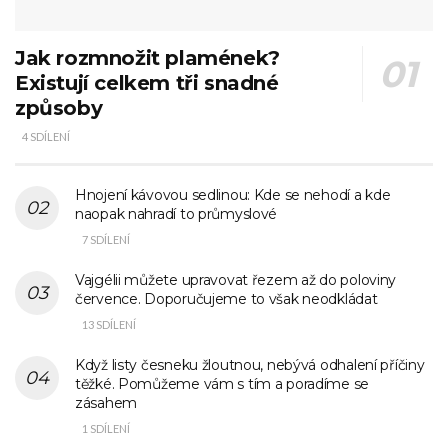
Jak rozmnožit plamének?
Existují celkem tři snadné
způsoby
4 SDÍLENÍ
Hnojení kávovou sedlinou: Kde se nehodí a kde
naopak nahradí to průmyslové
7 SDÍLENÍ
Vajgélii můžete upravovat řezem až do poloviny
července. Doporučujeme to však neodkládat
13 SDÍLENÍ
Když listy česneku žloutnou, nebývá odhalení příčiny
těžké. Pomůžeme vám s tím a poradíme se
zásahem
1 SDÍLENÍ