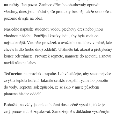
na nehty
. Jen pozor. Zatímco dříve ho obsahovaly opravdu
všechny, dnes jsou módní spíše produkty bez něj, takže se dobře a
pozorně dívejte na obal.
Následně napusťte studenou vodou plechový dřez nebo jinou
vhodnou nádobu. Použijte i kostky ledu, aby byla voda co
nejstudenější. Vezměte provázek a uvažte ho na lahev v místě, kde
chcete hrdlo (nebo dno) oddělit). Utáhněte tak akorát a přebytečný
konec odstřihněte. Provázek sejměte, namočte do acetonu a znovu
navlékněte na lahev.
aceton
Teď
na provázku zapalte. Lahví otáčejte, aby se co nejvíce
zvýšila teplota hoření. Jakmile se sklo rozpálí, rychle ho ponořte
do vody. Teplotní šok způsobí, že se sklo v místě působení
plamene hladce oddělí.
Bohužel, ne vždy je teplota hoření dostatečně vysoká, takže je
celý proces nutné zopakovat. Samozřejmě s důkladně vysušeným