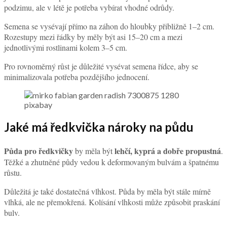
podzimu, ale v létě je potřeba vybírat vhodné odrůdy.
Semena se vysévají přímo na záhon do hloubky přibližně 1–2 cm.
Rozestupy mezi řádky by měly být asi 15–20 cm a mezi
jednotlivými rostlinami kolem 3–5 cm.
Pro rovnoměrný růst je důležité vysévat semena řídce, aby se
minimalizovala potřeba pozdějšího jednocení.
pixabay
Jaké má ředkvička nároky na půdu
Půda pro ředkvičky
lehčí, kyprá a dobře propustná
by měla být
.
Těžké a zhutněné půdy vedou k deformovaným bulvám a špatnému
růstu.
Důležitá je také dostatečná vlhkost. Půda by měla být stále mírně
vlhká, ale ne přemokřená. Kolísání vlhkosti může způsobit praskání
bulv.