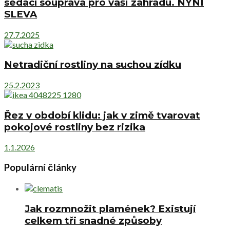
sedací souprava pro vaši zahradu. NYNÍ
SLEVA
27.7.2025
Netradiční rostliny na suchou zídku
25.2.2023
Řez v období klidu: jak v zimě tvarovat
pokojové rostliny bez rizika
1.1.2026
Populární články
Jak rozmnožit plamének? Existují
celkem tři snadné způsoby