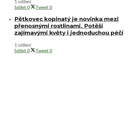
1 sdílení
Sdílet
0
Tweet
0
Pětkovec kopinatý je novinka mezi
přenosnými rostlinami. Potěší
zajímavými květy i jednoduchou péčí
1 sdílení
Sdílet
0
Tweet
0