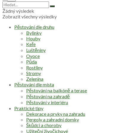
Žádný výsledek
Zobrazit všechny výsledky
Pěstování dle druhu
Bylinky
Houby
Keře
Luštěniny
Ovoce
Půda
Rostliny
Stromy
Zelenina
Pěstování dle místa
Pěstování na balkóně a terase
Pěstování na zahradě
Pěstování v interiéru
Praktické tipy
Dekorace a prvky na zahradu
Pergoly a zahradní domky
Škůdci a choroby
Užiteční živočichové