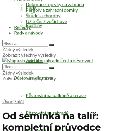
Dekorace a prvky na zahradu
Půda
Pergoly a zahradní domky
Škůdci a choroby
Užiteční živočichové
Rostliny
Recepty
Rady a návody
Stromy
Žádný výsledek
Zobrazit všechny výsledky
Zelenina
Žádný výsledek
Pěstování dle místa
Zobrazit všechny výsledky
Pěstování na balkóně a terase
Úvod
Salát
Pěstování na zahradě
Od semínka na talíř:
kompletní průvodce
Pěstování v interiéru