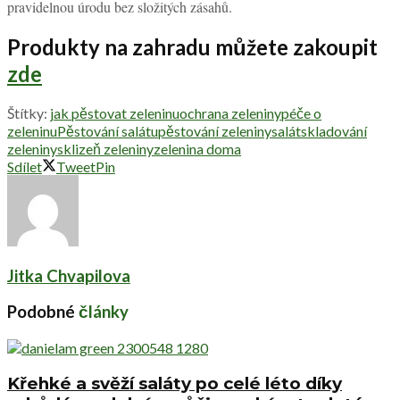
pravidelnou úrodu bez složitých zásahů.
Produkty na zahradu můžete zakoupit
zde
Štítky:
jak pěstovat zeleninu
ochrana zeleniny
péče o
zeleninu
Pěstování salátu
pěstování zeleniny
salát
skladování
zeleniny
sklizeň zeleniny
zelenina doma
Sdílet
Tweet
Pin
Jitka Chvapilova
Podobné
články
Křehké a svěží saláty po celé léto díky