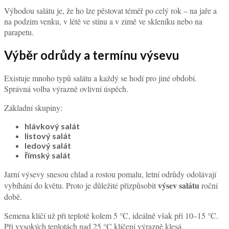
Výhodou salátu je, že ho lze pěstovat téměř po celý rok – na jaře a
na podzim venku, v létě ve stínu a v zimě ve skleníku nebo na
parapetu.
Výběr odrůdy a termínu výsevu
Existuje mnoho typů salátu a každý se hodí pro jiné období.
Správná volba výrazně ovlivní úspěch.
Základní skupiny:
hlávkový salát
listový salát
ledový salát
římský salát
Jarní výsevy snesou chlad a rostou pomalu, letní odrůdy odolávají
výsev salátu
vybíhání do květu. Proto je důležité přizpůsobit
roční
době.
Semena klíčí už při teplotě kolem 5 °C, ideálně však při 10–15 °C.
Při vysokých teplotách nad 25 °C klíčení výrazně klesá.