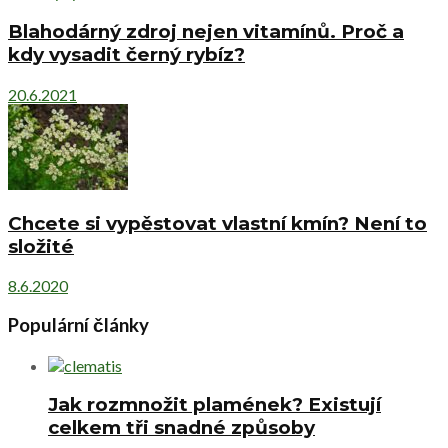
Blahodárný zdroj nejen vitamínů. Proč a
kdy vysadit černý rybíz?
20.6.2021
Chcete si vypěstovat vlastní kmín? Není to
složité
8.6.2020
Populární články
Jak rozmnožit plamének? Existují
celkem tři snadné způsoby