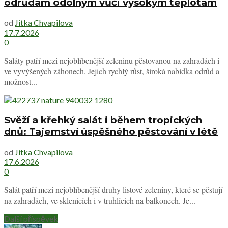
odrůdám odolným vůči vysokým teplotám
od
Jitka Chvapilova
17.7.2026
0
Saláty patří mezi nejoblíbenější zeleninu pěstovanou na zahradách i
ve vyvýšených záhonech. Jejich rychlý růst, široká nabídka odrůd a
možnost...
Svěží a křehký salát i během tropických
dnů: Tajemství úspěšného pěstování v létě
od
Jitka Chvapilova
17.6.2026
0
Salát patří mezi nejoblíbenější druhy listové zeleniny, které se pěstují
na zahradách, ve sklenících i v truhlících na balkonech. Je...
Další příspěvek