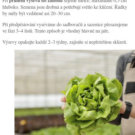
přímém výsevu do záhonu
Při
sejeme mělce, maximálně 0,5 cm
hluboko. Semena jsou drobná a potřebují světlo ke klíčení. Řádky
by měly být vzdálené asi 20–30 cm.
Při předpěstování vyséváme do sadbovačů a sazenice přesazujeme
ve fázi 3–4 listů. Tento způsob je vhodný hlavně na jaře.
Výsevy opakujte každé 2–3 týdny, zajistíte si nepřetržitou sklizeň.