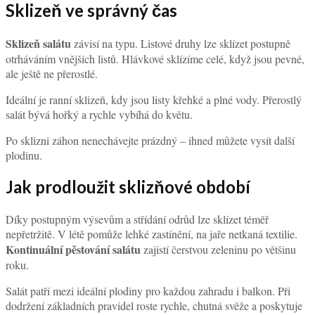
Sklizeň ve správný čas
Sklizeň salátu
závisí na typu. Listové druhy lze sklízet postupně
otrháváním vnějších listů. Hlávkové sklízíme celé, když jsou pevné,
ale ještě ne přerostlé.
Ideální je ranní sklizeň, kdy jsou listy křehké a plné vody. Přerostlý
salát bývá hořký a rychle vybíhá do květu.
Po sklizni záhon nenechávejte prázdný – ihned můžete vysít další
plodinu.
Jak prodloužit sklizňové období
Díky postupným výsevům a střídání odrůd lze sklízet téměř
nepřetržitě. V létě pomůže lehké zastínění, na jaře netkaná textilie.
Kontinuální pěstování salátu
zajistí čerstvou zeleninu po většinu
roku.
Salát patří mezi ideální plodiny pro každou zahradu i balkon. Při
dodržení základních pravidel roste rychle, chutná svěže a poskytuje