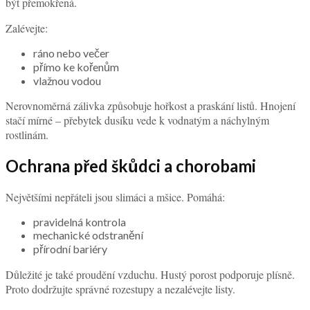
být přemokřená.
Zalévejte:
ráno nebo večer
přímo ke kořenům
vlažnou vodou
Nerovnoměrná zálivka způsobuje hořkost a praskání listů. Hnojení
stačí mírné – přebytek dusíku vede k vodnatým a náchylným
rostlinám.
Ochrana před škůdci a chorobami
Největšími nepřáteli jsou slimáci a mšice. Pomáhá:
pravidelná kontrola
mechanické odstranění
přírodní bariéry
Důležité je také proudění vzduchu. Hustý porost podporuje plísně.
Proto dodržujte správné rozestupy a nezalévejte listy.