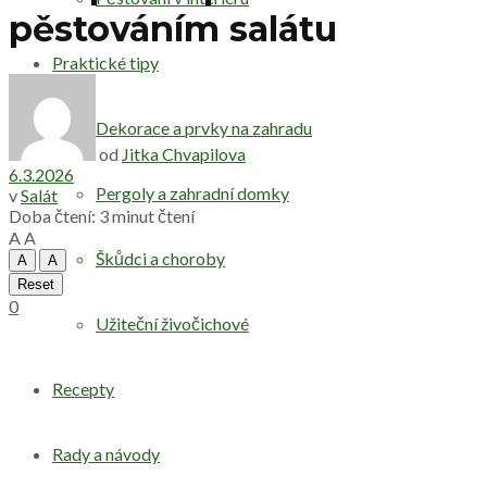
pěstováním salátu
Praktické tipy
Dekorace a prvky na zahradu
od
Jitka Chvapilova
6.3.2026
Pergoly a zahradní domky
v
Salát
Doba čtení: 3 minut čtení
A
A
Škůdci a choroby
A
A
Reset
0
Užiteční živočichové
Recepty
Rady a návody