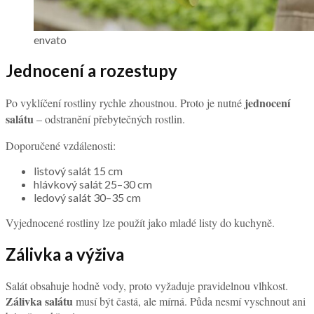
envato
Jednocení a rozestupy
jednocení
Po vyklíčení rostliny rychle zhoustnou. Proto je nutné
salátu
– odstranění přebytečných rostlin.
Doporučené vzdálenosti:
listový salát 15 cm
hlávkový salát 25–30 cm
ledový salát 30–35 cm
Vyjednocené rostliny lze použít jako mladé listy do kuchyně.
Zálivka a výživa
Salát obsahuje hodně vody, proto vyžaduje pravidelnou vlhkost.
Zálivka salátu
musí být častá, ale mírná. Půda nesmí vyschnout ani