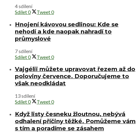
4 sdílení
Sdílet
0
Tweet
0
Hnojení kávovou sedlinou: Kde se
nehodí a kde naopak nahradí to
průmyslové
7 sdílení
Sdílet
0
Tweet
0
Vajgélii můžete upravovat řezem až do
poloviny července. Doporučujeme to
však neodkládat
13 sdílení
Sdílet
0
Tweet
0
Když listy česneku žloutnou, nebývá
odhalení příčiny těžké. Pomůžeme vám
s tím a poradíme se zásahem