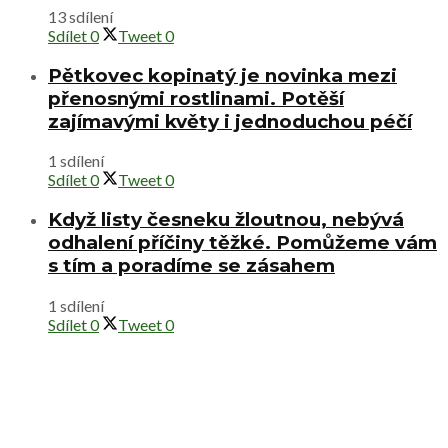
13 sdílení
Sdílet
0
Tweet
0
Pětkovec kopinatý je novinka mezi
přenosnými rostlinami. Potěší
zajímavými květy i jednoduchou péčí
1 sdílení
Sdílet
0
Tweet
0
Když listy česneku žloutnou, nebývá
odhalení příčiny těžké. Pomůžeme vám
s tím a poradíme se zásahem
1 sdílení
Sdílet
0
Tweet
0