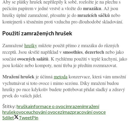
Aby se plátky hrušek nepřilepily k sobě, rozložte je na plechu s
mrazáku
pečicím papírem v jedné vrstvě a vložte do
. Až jsou
mrazicích sáčků
hrušky úplně zamražené, přesuňte je do
nebo
kontejnerů s těsněním proti vzduchu pro dlouhodobé skladování.
Použití zamražených hrušek
Zamražené
hrušky
můžete použít přímo z mrazáku do různých
smoothies
dezertech
receptů. Jsou skvělé například v
,
nebo jako
ovocných salátů
součást
. K rychlému použití v teplé kuchyni, jako
jsou koláče nebo kompoty, není třeba je předtím rozmrazovat.
Mražení hrušek
je účinná
metoda
konzervace, která vám umožní
vychutnávat si toto ovoce i mimo sezónu. Díky mražení budou
hrušky po ruce kdykoliv budete potřebovat přidat sladký a zdravý
prvek do vašich jídel.
Štítky:
hruška
informace o ovoci
mrazení
mražení
hrušek
ovoce
uchování ovoce
zima
zpracování ovoce
Sdílet
Tweet
Pin