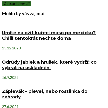
Mohlo by vás zajímat
Umíte naložit kuřecí maso po mexicku?
Chilli tentokrát nechte doma
13.12.2020
Odrůdy jablek a hrušek, které vydrží: co
vybrat na uskladnění
16.9.2025
Záplevák – plevel, nebo rostlinka do
zahrady
27.6.2021