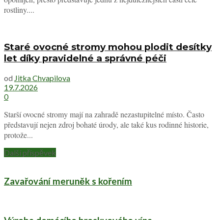
rostliny....
Staré ovocné stromy mohou plodit desítky
let díky pravidelné a správné péči
od
Jitka Chvapilova
19.7.2026
0
Starší ovocné stromy mají na zahradě nezastupitelné místo. Často
představují nejen zdroj bohaté úrody, ale také kus rodinné historie,
protože...
Další příspěvek
Zavařování meruněk s kořením