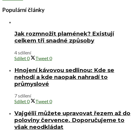
Populární články
Jak rozmnožit plamének? Existují
celkem tři snadné způsoby
4 sdílení
Sdílet
0
Tweet
0
Hnojení kávovou sedlinou: Kde se
nehodí a kde naopak nahradí to
průmyslové
7 sdílení
Sdílet
0
Tweet
0
Vajgélii můžete upravovat řezem až do
poloviny července. Doporučujeme to
však neodkládat