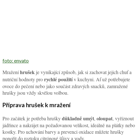
foto: envato
hrušek
Mražení
je vynikající způsob, jak si zachovat jejich chuť a
rychlé použití
nutriční hodnoty pro
v kuchyni. Ať už potřebujete
ovoce do pečení nebo jako součást zdravých snacků, zamražené
hrušky jsou vždy skvělou volbou.
Příprava hrušek k mražení
důkladně umýt
oloupat
Pro začátek je potřeba hrušky
,
, vyříznout
jádřince a nakrájet na požadovanou velikost, ideálně na plátky nebo
kostky. Pro uchování barvy a prevenci oxidace můžete hrušky
ponořit do roztoku citrónové šťávy a vody.