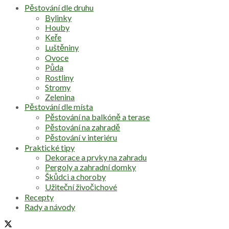
Pěstování dle druhu
Bylinky
Houby
Keře
Luštěniny
Ovoce
Půda
Rostliny
Stromy
Zelenina
Pěstování dle místa
Pěstování na balkóně a terase
Pěstování na zahradě
Pěstování v interiéru
Praktické tipy
Dekorace a prvky na zahradu
Pergoly a zahradní domky
Škůdci a choroby
Užiteční živočichové
Recepty
Rady a návody