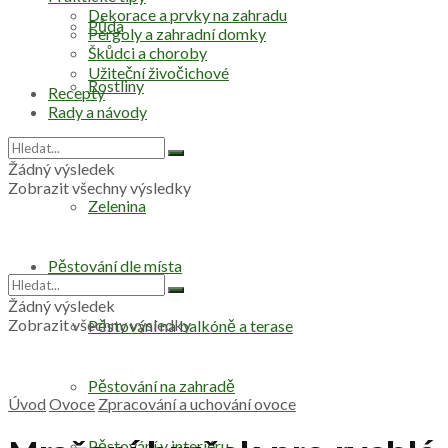
Dekorace a prvky na zahradu
Půda
Pergoly a zahradní domky
Škůdci a choroby
Užiteční živočichové
Rostliny
Recepty
Rady a návody
Stromy
Žádný výsledek
Zobrazit všechny výsledky
Zelenina
Pěstování dle místa
Žádný výsledek
Zobrazit všechny výsledky
Pěstování na balkóně a terase
Pěstování na zahradě
Úvod
Ovoce
Zpracování a uchování ovoce
Pěstování v interiéru