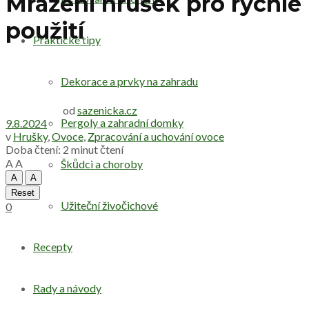
Mražení hrušek pro rychlé
použití
Praktické tipy
Dekorace a prvky na zahradu
od
sazenicka.cz
Pergoly a zahradní domky
9.8.2024
v
Hrušky
,
Ovoce
,
Zpracování a uchování ovoce
Doba čtení: 2 minut čtení
A
A
Škůdci a choroby
A
A
Reset
Užiteční živočichové
0
Recepty
Rady a návody