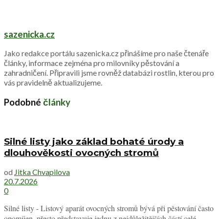
sazenicka.cz
Jako redakce portálu sazenicka.cz přinášíme pro naše čtenáře
články, informace zejména pro milovníky pěstování a
zahradničení. Připravili jsme rovněž databázi rostlin, kterou pro
vás pravidelně aktualizujeme.
Podobné
články
Silné listy jako základ bohaté úrody a
dlouhověkosti ovocných stromů
od
Jitka Chvapilova
20.7.2026
0
Silné listy - Listový aparát ovocných stromů bývá při pěstování často
opomíjen, přesto představuje jednu z nejdůležitějších částí celé