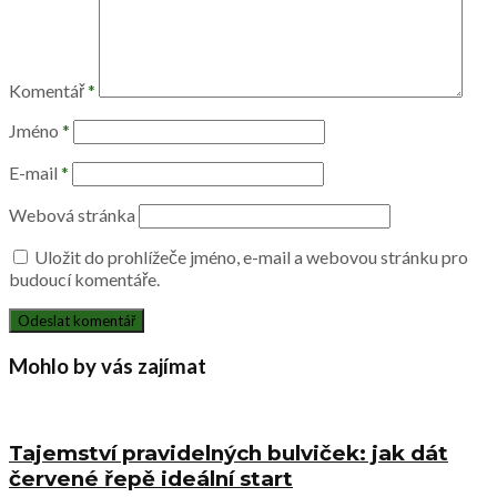
Komentář
*
Jméno
*
E-mail
*
Webová stránka
Uložit do prohlížeče jméno, e-mail a webovou stránku pro
budoucí komentáře.
Mohlo by vás zajímat
Tajemství pravidelných bulviček: jak dát
červené řepě ideální start