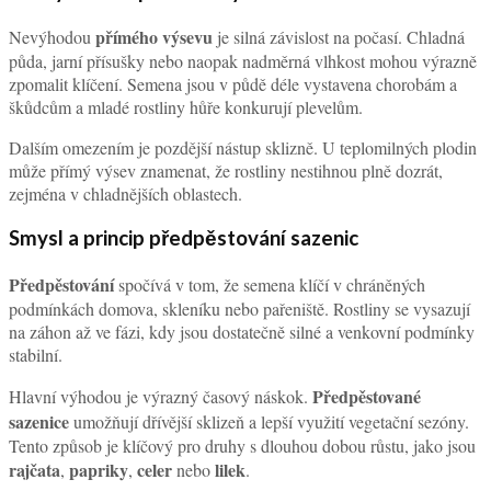
přímého výsevu
Nevýhodou
je silná závislost na počasí. Chladná
půda, jarní přísušky nebo naopak nadměrná vlhkost mohou výrazně
zpomalit klíčení. Semena jsou v půdě déle vystavena chorobám a
škůdcům a mladé rostliny hůře konkurují plevelům.
Dalším omezením je pozdější nástup sklizně. U teplomilných plodin
může přímý výsev znamenat, že rostliny nestihnou plně dozrát,
zejména v chladnějších oblastech.
Smysl a princip předpěstování sazenic
Předpěstování
spočívá v tom, že semena klíčí v chráněných
podmínkách domova, skleníku nebo pařeniště. Rostliny se vysazují
na záhon až ve fázi, kdy jsou dostatečně silné a venkovní podmínky
stabilní.
Předpěstované
Hlavní výhodou je výrazný časový náskok.
sazenice
umožňují dřívější sklizeň a lepší využití vegetační sezóny.
Tento způsob je klíčový pro druhy s dlouhou dobou růstu, jako jsou
rajčata
papriky
celer
lilek
,
,
nebo
.