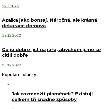
19.2.2026
Azalka jako bonsaj. Náročná, ale krásná
dekorace domova
13.12.2020
Co je dobré jíst na jaře, abychom jsme se
cítili dobře
13.12.2020
Populární články
Jak rozmnožit plamének? Existují
celkem tři snadné způsoby