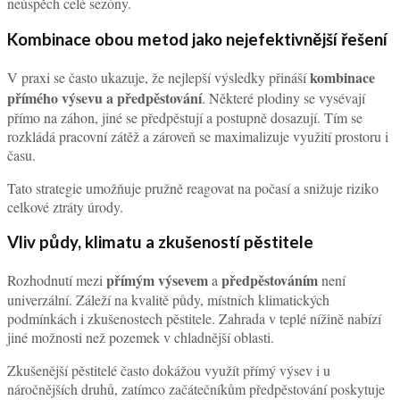
neúspěch celé sezóny.
Kombinace obou metod jako nejefektivnější řešení
kombinace
V praxi se často ukazuje, že nejlepší výsledky přináší
přímého výsevu a předpěstování
. Některé plodiny se vysévají
přímo na záhon, jiné se předpěstují a postupně dosazují. Tím se
rozkládá pracovní zátěž a zároveň se maximalizuje využití prostoru i
času.
Tato strategie umožňuje pružně reagovat na počasí a snižuje riziko
celkové ztráty úrody.
Vliv půdy, klimatu a zkušeností pěstitele
přímým výsevem
předpěstováním
Rozhodnutí mezi
a
není
univerzální. Záleží na kvalitě půdy, místních klimatických
podmínkách i zkušenostech pěstitele. Zahrada v teplé nížině nabízí
jiné možnosti než pozemek v chladnější oblasti.
Zkušenější pěstitelé často dokážou využít přímý výsev i u
náročnějších druhů, zatímco začátečníkům předpěstování poskytuje