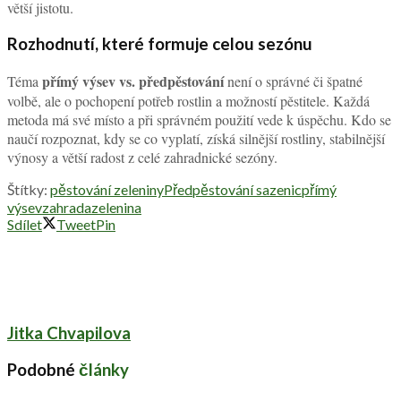
větší jistotu.
Rozhodnutí, které formuje celou sezónu
přímý výsev vs. předpěstování
Téma
není o správné či špatné
volbě, ale o pochopení potřeb rostlin a možností pěstitele. Každá
metoda má své místo a při správném použití vede k úspěchu. Kdo se
naučí rozpoznat, kdy se co vyplatí, získá silnější rostliny, stabilnější
výnosy a větší radost z celé zahradnické sezóny.
Štítky:
pěstování zeleniny
Předpěstování sazenic
přímý
výsev
zahrada
zelenina
Sdílet
Tweet
Pin
Jitka Chvapilova
Podobné
články