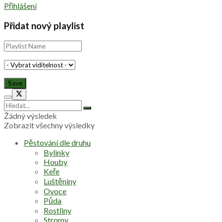
Přihlášení
Přidat nový playlist
Žádný výsledek
Zobrazit všechny výsledky
Pěstování dle druhu
Bylinky
Houby
Keře
Luštěniny
Ovoce
Půda
Rostliny
Stromy