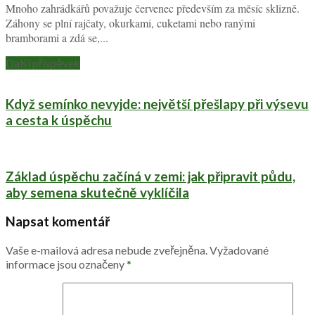
Mnoho zahrádkářů považuje červenec především za měsíc sklizně.
Záhony se plní rajčaty, okurkami, cuketami nebo ranými
bramborami a zdá se,...
Další příspěvek
Když semínko nevyjde: největší přešlapy při výsevu
a cesta k úspěchu
Základ úspěchu začíná v zemi: jak připravit půdu,
aby semena skutečně vyklíčila
Napsat komentář
Vaše e-mailová adresa nebude zveřejněna.
Vyžadované
informace jsou označeny
*