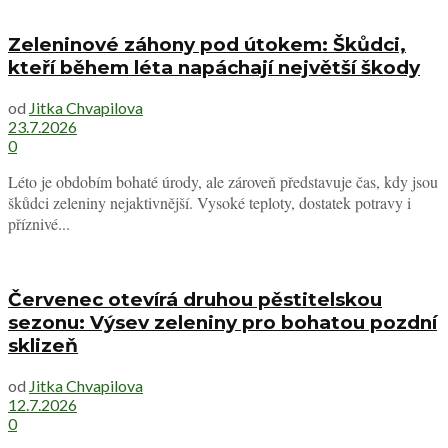
Zeleninové záhony pod útokem: Škůdci,
kteří během léta napáchají největší škody
od
Jitka Chvapilova
23.7.2026
0
Léto je obdobím bohaté úrody, ale zároveň představuje čas, kdy jsou
škůdci zeleniny nejaktivnější. Vysoké teploty, dostatek potravy i
příznivé...
Červenec otevírá druhou pěstitelskou
sezonu: Výsev zeleniny pro bohatou pozdní
sklizeň
od
Jitka Chvapilova
12.7.2026
0