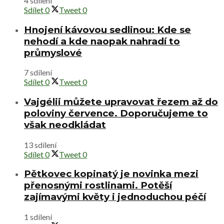
4 sdílení
Sdílet
0
Tweet
0
Hnojení kávovou sedlinou: Kde se
nehodí a kde naopak nahradí to
průmyslové
7 sdílení
Sdílet
0
Tweet
0
Vajgélii můžete upravovat řezem až do
poloviny července. Doporučujeme to
však neodkládat
13 sdílení
Sdílet
0
Tweet
0
Pětkovec kopinatý je novinka mezi
přenosnými rostlinami. Potěší
zajímavými květy i jednoduchou péčí
1 sdílení