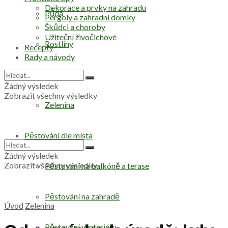
Dekorace a prvky na zahradu
Půda
Pergoly a zahradní domky
Škůdci a choroby
Užiteční živočichové
Rostliny
Recepty
Rady a návody
Stromy
Žádný výsledek
Zobrazit všechny výsledky
Zelenina
Pěstování dle místa
Žádný výsledek
Zobrazit všechny výsledky
Pěstování na balkóně a terase
Pěstování na zahradě
Úvod
Zelenina
Pěstování v interiéru