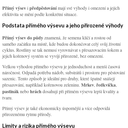
Přímý výsev
předpěstování
i
mají své výhody i omezení a jejich
efektivita se mění podle konkrétní situace.
Podstata přímého výsevu a jeho přirozené výhody
Přímý výsev do půdy
znamená, že semena klíčí a rostou od
samého začátku na místě, kde budou dokončovat celý svůj životní
cyklus. Rostliny se tak nemusí vyrovnávat s přesazovacím šokem a
jejich kořenový systém se vyvíjí přirozeně, bez omezení.
Velkou výhodou přímého výsevu je jednoduchost a menší časová
náročnost. Odpadá potřeba nádob, substrátů i prostoru pro pěstování
sazenic. Tento způsob je ideální pro druhy, které špatně snášejí
Mrkev
ředkvička
přesazování, například kořenovou zeleninu.
,
,
pastinák
hrách
nebo
dosahují při přímém výsevu lepší kvality a
tvaru.
Přímý výsev je také ekonomicky úspornější a více odpovídá
přirozenému rytmu přírody.
Limity a rizika přímého výsevu