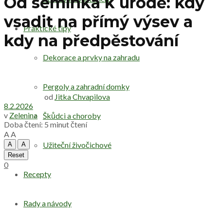
Od semínka k úrodě: kdy
vsadit na přímý výsev a
Praktické tipy
kdy na předpěstování
Dekorace a prvky na zahradu
Pergoly a zahradní domky
od
Jitka Chvapilova
8.2.2026
v
Zelenina
Škůdci a choroby
Doba čtení: 5 minut čtení
A
A
Užiteční živočichové
A
A
Reset
0
Recepty
Rady a návody