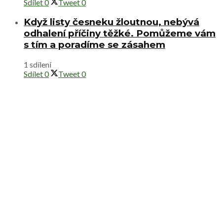
Sdílet
0
Tweet
0
Když listy česneku žloutnou, nebývá
odhalení příčiny těžké. Pomůžeme vám
s tím a poradíme se zásahem
1 sdílení
Sdílet
0
Tweet
0