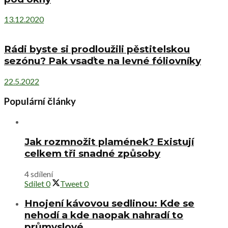
13.12.2020
Rádi byste si prodloužili pěstitelskou
sezónu? Pak vsaďte na levné fóliovníky
22.5.2022
Populární články
Jak rozmnožit plamének? Existují
celkem tři snadné způsoby
4 sdílení
Sdílet
0
Tweet
0
Hnojení kávovou sedlinou: Kde se
nehodí a kde naopak nahradí to
průmyslové