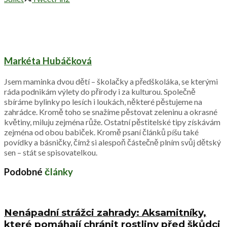
Markéta Hubáčková
Jsem maminka dvou dětí – školačky a předškoláka, se kterými
ráda podnikám výlety do přírody i za kulturou. Společně
sbíráme bylinky po lesích i loukách, některé pěstujeme na
zahrádce. Kromě toho se snažíme pěstovat zeleninu a okrasné
květiny, miluju zejména růže. Ostatní pěstitelské tipy získávám
zejména od obou babiček. Kromě psaní článků píšu také
povídky a básničky, čímž si alespoň částečně plním svůj dětský
sen – stát se spisovatelkou.
Podobné
články
Nenápadní strážci zahrady: Aksamitníky,
které pomáhají chránit rostliny před škůdci