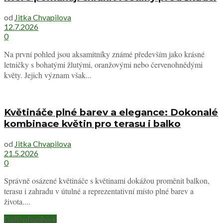
od
Jitka Chvapilova
12.7.2026
0
Na první pohled jsou aksamitníky známé především jako krásné
letničky s bohatými žlutými, oranžovými nebo červenohnědými
květy. Jejich význam však...
Květináče plné barev a elegance: Dokonalé
kombinace květin pro terasu i balko
od
Jitka Chvapilova
21.5.2026
0
Správně osázené květináče s květinami dokážou proměnit balkon,
terasu i zahradu v útulné a reprezentativní místo plné barev a
života....
Další příspěvek