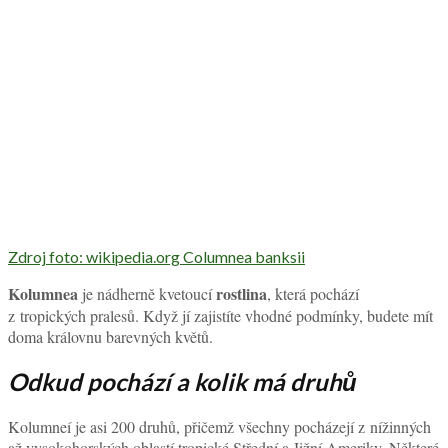
Zdroj foto: wikipedia.org Columnea banksii
Kolumnea
rostlina
je nádherně kvetoucí
, která pochází
z tropických pralesů. Když jí zajistíte vhodné podmínky, budete mít
doma královnu barevných květů.
Odkud pochází a kolik má druhů
Kolumneí je asi 200 druhů, přičemž všechny pocházejí z nížinných
až vysokohorských oblastí tropické Střední a Jižní Ameriky. Některé