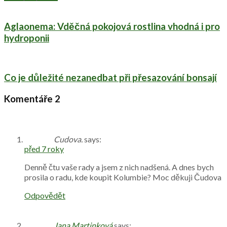
Aglaonema: Vděčná pokojová rostlina vhodná i pro
hydroponii
Co je důležité nezanedbat při přesazování bonsají
Komentáře
2
Cudova.
says:
před 7 roky
Denně čtu vaše rady a jsem z nich nadšená. A dnes bych
prosila o radu, kde koupit Kolumbie? Moc děkuji Čudova
Odpovědět
Jana Martinková
says: