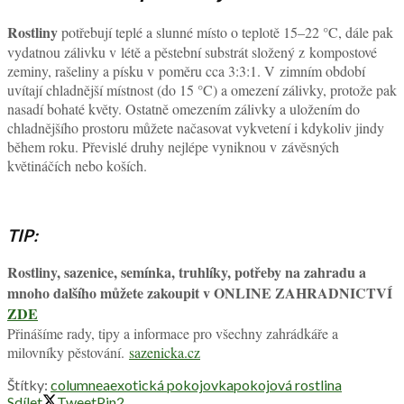
Rostliny
potřebují teplé a slunné místo o teplotě 15–22 °C, dále pak
vydatnou zálivku v létě a pěstební substrát složený z kompostové
zeminy, rašeliny a písku v poměru cca 3:3:1. V zimním období
uvítají chladnější místnost (do 15 °C) a omezení zálivky, protože pak
nasadí bohaté květy. Ostatně omezením zálivky a uložením do
chladnějšího prostoru můžete načasovat vykvetení i kdykoliv jindy
během roku. Převislé druhy nejlépe vyniknou v závěsných
květináčích nebo koších.
TIP:
Rostliny, sazenice, semínka, truhlíky, potřeby na zahradu a
mnoho dalšího můžete zakoupit v ONLINE ZAHRADNICTVÍ
ZDE
Přinášíme rady, tipy a informace pro všechny zahrádkáře a
milovníky pěstování.
sazenicka.cz
Štítky:
columnea
exotická pokojovka
pokojová rostlina
Sdílet
Tweet
Pin
2