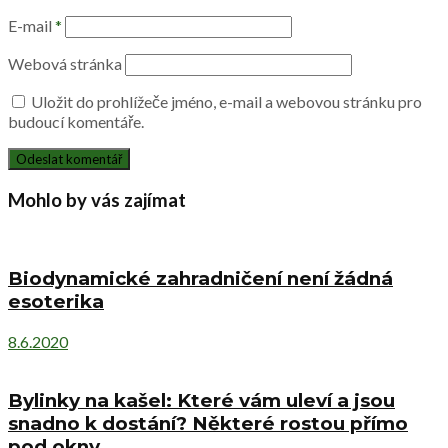
E-mail
*
Webová stránka
Uložit do prohlížeče jméno, e-mail a webovou stránku pro
budoucí komentáře.
Mohlo by vás zajímat
Biodynamické zahradničení není žádná
esoterika
8.6.2020
Bylinky na kašel: Které vám uleví a jsou
snadno k dostání? Některé rostou přímo
pod okny