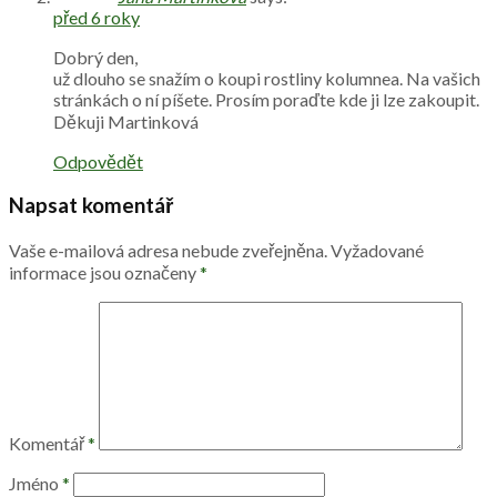
před 6 roky
Dobrý den,
už dlouho se snažím o koupi rostliny kolumnea. Na vašich
stránkách o ní píšete. Prosím poraďte kde ji lze zakoupit.
Děkuji Martinková
Odpovědět
Napsat komentář
Vaše e-mailová adresa nebude zveřejněna.
Vyžadované
informace jsou označeny
*
Komentář
*
Jméno
*