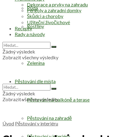
Dekorace a prvky na zahradu
Půda
Pergoly a zahradní domky
Škůdci a choroby
Užiteční živočichové
Rostliny
Recepty
Rady a návody
Stromy
Žádný výsledek
Zobrazit všechny výsledky
Zelenina
Pěstování dle místa
Žádný výsledek
Zobrazit všechny výsledky
Pěstování na balkóně a terase
Pěstování na zahradě
Úvod
Pěstování v interiéru
Pěstování v interiéru