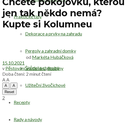
Chcete pokojovku, kterou
jen tak někdo nemá?
Praktické tipy
Kupte si Kolumneu
Dekorace a prvky na zahradu
Pergoly a zahradní domky
od
Markéta Hubáčková
15.10.2021
Škůdci a choroby
v
Pěstování v interiéru
,
Rostliny
Doba čtení: 2 minut čtení
A
A
Užiteční živočichové
A
A
Reset
2
Recepty
Rady a návody