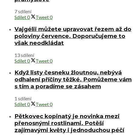
7 sdílení
Sdílet
0
Tweet
0
Vajgélii můžete upravovat řezem až do
poloviny července. Doporučujeme to
však neodkládat
13 sdílení
Sdílet
0
Tweet
0
Když listy česneku žloutnou, nebývá
odhalení příčiny těžké. Pomůžeme vám
s tím a poradíme se zásahem
1 sdílení
Sdílet
0
Tweet
0
Pětkovec kopinatý je novinka mezi
přenosnými rostlinami. Potěší
zajímavými květy i jednoduchou péčí