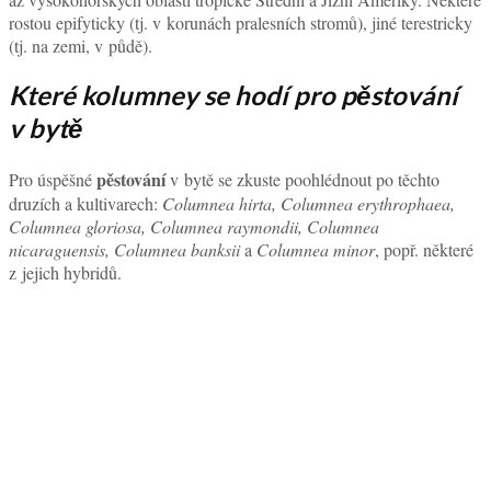
rostou epifyticky (tj. v korunách pralesních stromů), jiné terestricky
(tj. na zemi, v půdě).
Které kolumney se hodí pro pěstování
v bytě
pěstování
Pro úspěšné
v bytě se zkuste poohlédnout po těchto
druzích a kultivarech:
Columnea hirta, Columnea erythrophaea,
Columnea gloriosa, Columnea raymondii, Columnea
nicaraguensis, Columnea banksii
a
Columnea minor
, popř. některé
z jejich hybridů.