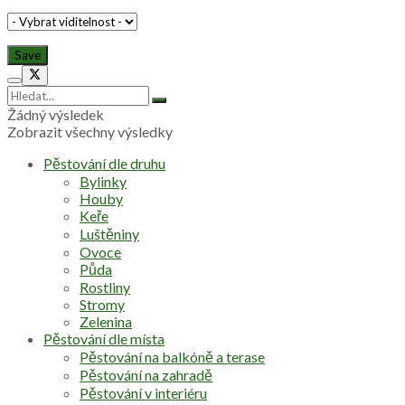
Žádný výsledek
Zobrazit všechny výsledky
Pěstování dle druhu
Bylinky
Houby
Keře
Luštěniny
Ovoce
Půda
Rostliny
Stromy
Zelenina
Pěstování dle místa
Pěstování na balkóně a terase
Pěstování na zahradě
Pěstování v interiéru