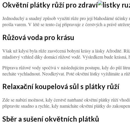
Okvětní plátky růží pro zdraví
Jednoduchý a snadný způsob využití růže pro její blahodárné účinky na
prošla varem. V létě se tento čaj připravuje z čerstvých a právě utržen
Růžová voda pro krásu
Však už kdysi byla růže zasvěcená bohyni krásy a lásky Afrodité. Růž
mladistvý vzhled díky domácí růžové vodě. Výsledkem bude krásná, h
Příprava růžové vody spočívá v následujícím postupu, kdy do půl litru 
necháte vychladnout. Neodkrývat. Poté okvětní lístky vyždímáte a růž
Relaxační koupelová sůl s plátky růží
Zde se nabízí možnost, kdy čerstvě natrhané okvětní plátky růží vhodít
připravíte snadno a rychle, kdy namícháte okvětní plátky do zakoupe
Sběr a sušení okvětních plátků