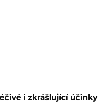
čivé i zkrášlující účinky