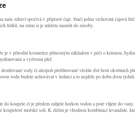
 naše zdraví spočívá v přípravě čaje. Stačí jedna vrchovatá čajová lži
ých lístků, na zimu si je můžete nasušit do zásoby.
e je v přírodní kosmetice přínosným základem v péči o krásnou, hydrat
ydratovaná a vyživená pleť.
destilované vody či alespoň přefiltrované vložíte dvě hrsti okvětních pl
ovou vodu budete uchovávat v lednici a to nejdéle po dobu dvou týdnů.
e do koupele či je předem zalijete horkou vodou a poté vlijete do vany.
né koupelové mořské soli. K růžím je vhodnou kombinací levandule, kte