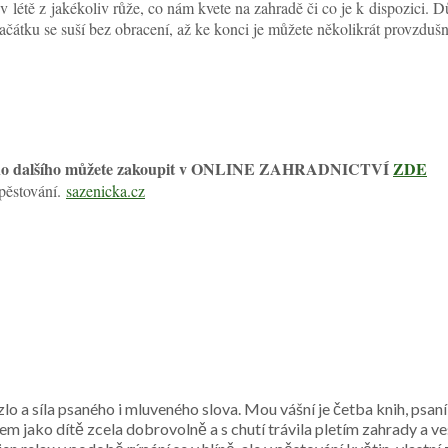
létě z jakékoliv růže, co nám kvete na zahradě či co je k dispozici. Dů
e začátku se suší bez obracení, až ke konci je můžete několikrát provzdu
a mnoho dalšího můžete zakoupit v ONLINE ZAHRADNICTVÍ
ZDE
 pěstování.
sazenicka.cz
lo a síla psaného i mluveného slova. Mou vášní je četba knih, psaní
 jako dítě zcela dobrovolně a s chutí trávila pletím zahrady a veš