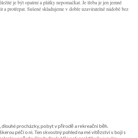
ležité je být opatrní a plátky nepomačkat. Je třeba je jen jemně
šnit a protřepat. Sušené skladujeme v dobře uzavíratelně nádobě bez
, dlouhé procházky, pobyt v přírodě a rekreační běh.
kerou péčí o ni. Ten skvostný pohled na mé vítězství v boji s