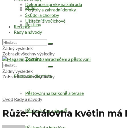
Dekorace a prvky na zahradu
Půda
Pergoly a zahradní domky
Škůdci a choroby
Užiteční živočichové
Rostliny
Recepty
Rady a návody
Stromy
Žádný výsledek
Zobrazit všechny výsledky
Zelenina
Žádný výsledek
Pěstování dle místa
Zobrazit všechny výsledky
Pěstování na balkóně a terase
Úvod
Rady a návody
Pěstování na zahradě
Růže: Královna květin má lé
Pěstování v interiéru