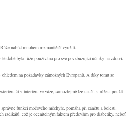
. Růže nabízí mnohem rozmanitější využití.
i v té době byla růže používána pro své povzbuzující účinky na zdraví.
druhy s ohledem na požadavky zámožných Evropanů. A díky tomu se
eriéru či v interiéru ve váze, samozřejmě lze usušit si růže a použít
 ke správné funkci močového měchýře, pomáhá při zánětu a bolesti,
h radikálů, což je ocenitelným faktem především pro diabetiky, neboť