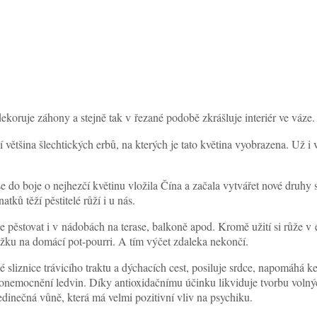
ekoruje záhony a stejně tak v řezané podobě zkrášluje interiér ve váze
zí většina šlechtických erbů, na kterých je tato květina vyobrazena. Už 
kdy se do boje o nejhezčí květinu vložila Čína a začala vytvářet nové 
tků těží pěstitelé růží i u nás.
pěstovat i v nádobách na terase, balkoně apod. Kromě užití si růže v ext
ložku na domácí pot-pourri. A tím výčet zdaleka nekončí.
é sliznice trávicího traktu a dýchacích cest, posiluje srdce, napomáhá
 onemocnění ledvin. Díky antioxidačnímu účinku likviduje tvorbu volnýc
edinečná vůně, která má velmi pozitivní vliv na psychiku.