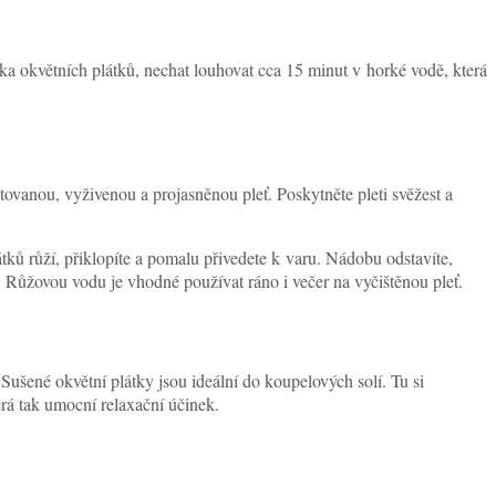
čka okvětních plátků, nechat louhovat cca 15 minut v horké vodě, která
ovanou, vyživenou a projasněnou pleť. Poskytněte pleti svěžest a
átků růží, přiklopíte a pomalu přivedete k varu. Nádobu odstavíte,
 Růžovou vodu je vhodné používat ráno i večer na vyčištěnou pleť.
 Sušené okvětní plátky jsou ideální do koupelových solí. Tu si
rá tak umocní relaxační účinek.