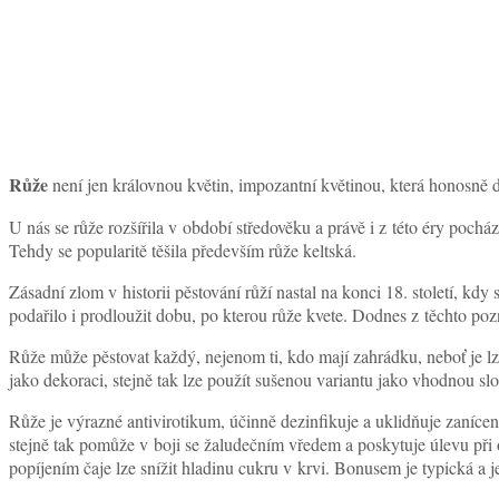
Růže
není jen královnou květin, impozantní květinou, která honosně d
U nás se růže rozšířila v období středověku a právě i z této éry pochá
Tehdy se popularitě těšila především růže keltská.
Zásadní zlom v historii pěstování růží nastal na konci 18. století, 
podařilo i prodloužit dobu, po kterou růže kvete. Dodnes z těchto pozna
Růže může pěstovat každý, nejenom ti, kdo mají zahrádku, neboť je lze 
jako dekoraci, stejně tak lze použít sušenou variantu jako vhodnou s
Růže je výrazné antivirotikum, účinně dezinfikuje a uklidňuje zanícen
stejně tak pomůže v boji se žaludečním vředem a poskytuje úlevu při
popíjením čaje lze snížit hladinu cukru v krvi. Bonusem je typická a j