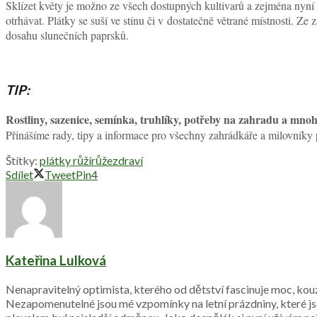
Sklízet květy je možno ze všech dostupných kultivarů a zejména nyní v 
otrhávat. Plátky se suší ve stínu či v dostatečně větrané místnosti. Z
dosahu slunečních paprsků.
TIP:
Rostliny, sazenice, semínka, truhlíky, potřeby na zahradu 
Přinášíme rady, tipy a informace pro všechny zahrádkáře a milovníky
Štítky:
plátky růží
růže
zdraví
Sdílet
Tweet
Pin
4
Kateřina Lulková
Nenapravitelný optimista, kterého od dětství fascinuje moc, kouz
Nezapomenutelné jsou mé vzpomínky na letní prázdniny, které jsem