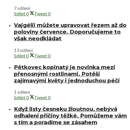
7 sdílení
Sdílet
0
Tweet
0
Vajgélii můžete upravovat řezem až do
poloviny července. Doporučujeme to
však neodkládat
13 sdílení
Sdílet
0
Tweet
0
Pětkovec kopinatý je novinka mezi
přenosnými rostlinami. Potěší
zajímavými květy i jednoduchou péčí
1 sdílení
Sdílet
0
Tweet
0
Když listy česneku žloutnou, nebývá
odhalení příčiny těžké. Pomůžeme vám
s tím a poradíme se zásahem