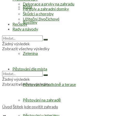
Dekorace a prvky na zahradu
Půda
Pergoly a zahradní domky
Škůdci a choroby
Užiteční živočichové
Rostliny
Recepty
Rady a návody
Stromy
Žádný výsledek
Zobrazit všechny výsledky
Zelenina
Pěstování dle místa
Žádný výsledek
Zobrazit všechny výsledky
Pěstování na balkóně a terase
Pěstování na zahradě
Úvod
Štítek
kde osvítit zahradu
Pěstování v interiéru