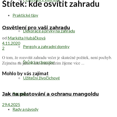
Štítek:
kde osvítit zahradu
Praktické tipy
Osvětlení pro vaši zahradu
Dekorace a prvky na zahradu
od
Markéta Hubáčková
4.11.2020
Pergoly a zahradní domky
2
O tom, že rozsvítit zahradu večer je skutečně požitek, není pochyb.
Škůdci a choroby
Zejména na jaře, v létě a na podzim žijeme více ...
Mohlo by vás zajímat
Užiteční živočichové
Recepty
Jak na pěstování a ochranu mangoldu
29.4.2025
Rady a návody