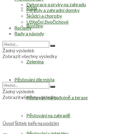
Dekorace a prvky na zahradu
Půda
Pergoly a zahradní domky
Škůdci a choroby
Užiteční živočichové
Rostliny
Recepty
Rady a návody
Stromy
Žádný výsledek
Zobrazit všechny výsledky
Zelenina
Pěstování dle místa
Žádný výsledek
Zobrazit všechny výsledky
Pěstování na balkóně a terase
Pěstování na zahradě
Úvod
Štítek
keře na podzim
Pěstování v interiéru