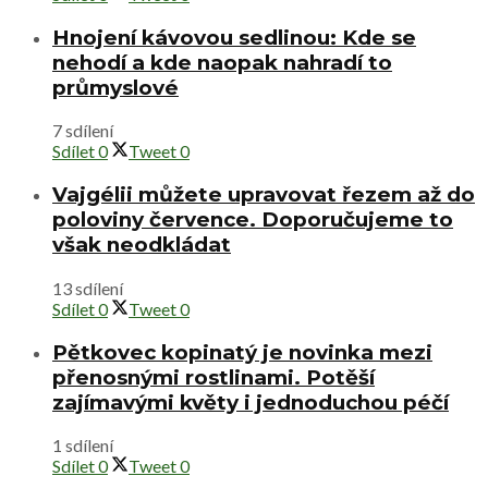
Hnojení kávovou sedlinou: Kde se
nehodí a kde naopak nahradí to
průmyslové
7 sdílení
Sdílet
0
Tweet
0
Vajgélii můžete upravovat řezem až do
poloviny července. Doporučujeme to
však neodkládat
13 sdílení
Sdílet
0
Tweet
0
Pětkovec kopinatý je novinka mezi
přenosnými rostlinami. Potěší
zajímavými květy i jednoduchou péčí
1 sdílení
Sdílet
0
Tweet
0