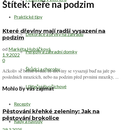
Štítek:
keře na podzim
Praktické tipy
Které dřeviny mají radši vysazení na
Dekorace a prvky na zahradu
podzim
od
Markéta Hubáčková
Pergoly a zahradní domky
1.9.2022
0
Škůdci a choroby
Ačkoliv se běžně uvádí, že dřeviny se vysazují buď na jaře po
posledních mrazících, nebo na podzim před prvními mrazíky, ...
Užiteční živočichové
Mohlo by vás zajímat
Recepty
Pěstování křehké zeleniny: Jak na
pěstování brokolice
Rady a návody
29.3.2025