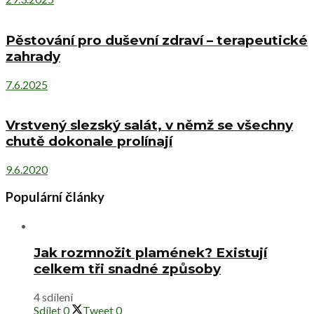
Pěstování pro duševní zdraví – terapeutické
zahrady
7.6.2025
Vrstvený slezský salát, v němž se všechny
chutě dokonale prolínají
9.6.2020
Populární články
Jak rozmnožit plamének? Existují
celkem tři snadné způsoby
4 sdílení
Sdílet
0
Tweet
0