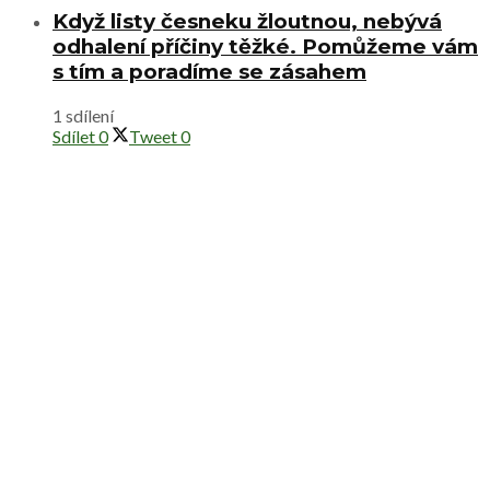
Když listy česneku žloutnou, nebývá
odhalení příčiny těžké. Pomůžeme vám
s tím a poradíme se zásahem
1 sdílení
Sdílet
0
Tweet
0