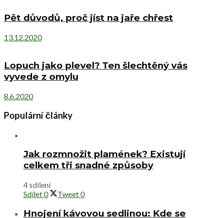
Pět důvodů, proč jíst na jaře chřest
13.12.2020
Lopuch jako plevel? Ten šlechtěný vás
vyvede z omylu
8.6.2020
Populární články
Jak rozmnožit plamének? Existují
celkem tři snadné způsoby
4 sdílení
Sdílet
0
Tweet
0
Hnojení kávovou sedlinou: Kde se