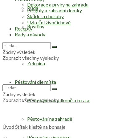
Dekorace a prvky na zahradu
Půda
Pergoly a zahradní domky
Škůdci a choroby
Užiteční živočichové
Rostliny
Recepty
Rady a návody
Stromy
Žádný výsledek
Zobrazit všechny výsledky
Zelenina
Pěstování dle místa
Žádný výsledek
Zobrazit všechny výsledky
Pěstování na balkóně a terase
Pěstování na zahradě
Úvod
Štítek
kleště na bonsaje
Pěstování v interiéru