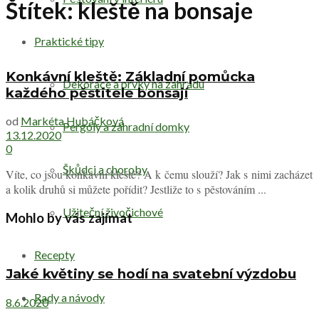
Štítek:
kleště na bonsaje
Praktické tipy
Konkávní kleště: Základní pomůcka
Dekorace a prvky na zahradu
každého pěstitele bonsají
od
Markéta Hubáčková
Pergoly a zahradní domky
13.12.2020
0
Škůdci a choroby
Víte, co jsou konkávní kleště? A k čemu slouží? Jak s nimi zacházet
a kolik druhů si můžete pořídit? Jestliže to s pěstováním ...
Užiteční živočichové
Mohlo by vás zajímat
Recepty
Jaké květiny se hodí na svatební výzdobu
Rady a návody
8.6.2020