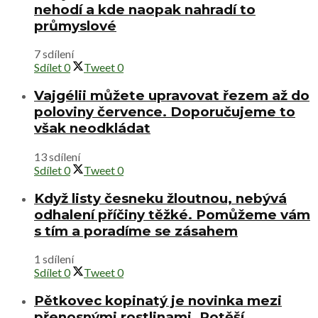
nehodí a kde naopak nahradí to
průmyslové
7 sdílení
Sdílet
0
Tweet
0
Vajgélii můžete upravovat řezem až do
poloviny července. Doporučujeme to
však neodkládat
13 sdílení
Sdílet
0
Tweet
0
Když listy česneku žloutnou, nebývá
odhalení příčiny těžké. Pomůžeme vám
s tím a poradíme se zásahem
1 sdílení
Sdílet
0
Tweet
0
Pětkovec kopinatý je novinka mezi
přenosnými rostlinami. Potěší